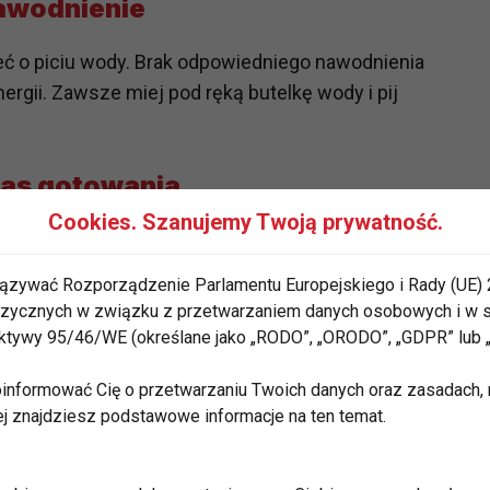
awodnienie
 o piciu wody. Brak odpowiedniego nawodnienia
gii. Zawsze miej pod ręką butelkę wody i pij
zas gotowania
Cookies. Szanujemy Twoją prywatność.
ięgnąć po „małe” przekąski, które w sumie mogą
ię kontrolować to, co jesz podczas gotowania, a
ązywać Rozporządzenie Parlamentu Europejskiego i Rady (UE) 
wy posiłek, by uniknąć pokusy.
 fizycznych w związku z przetwarzaniem danych osobowych i w
rektywy 95/46/WE (określane jako „RODO”, „ORODO”, „GDPR” lub
ólnej aktywności
informować Cię o przetwarzaniu Twoich danych oraz zasadach, n
tego warto połączyć przyjemne z pożytecznym.
ej znajdziesz podstawowe informacje na ten temat.
wietrzu czy rodzinne gry ruchowe mogą być
j.