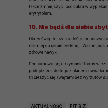
potrzebom
także zmniejszyć ilość cukru w wypiekach
erytrytolem.
Komu możemy przekazać dane
Zgodnie z obowiązującym prawe
10.
Nie bądź dla siebie zby
np. agencjom marketingowym, p
obowiązującego prawa np. sądy l
prawną. Pragniemy też wspomnieć
Okres świąt to czas radości i odpoczynku. 
Zaufanych parterów.
nie miej do siebie pretensji. Ważne jest,
zdrowe nawyki.
Jakie masz prawa w stosunku 
Masz między innymi prawo do żąd
Podsumowując, utrzymanie formy w czasi
także wycofać zgodę na przetwar
podejdziesz do tego z planem i świadom
szczegółowo tutaj.
Ci cieszyć się świętami bez wyrzutów su
Jakie są podstawy prawne prz
Każde przetwarzanie Twoich dany
Podstawą prawną przetwarzania 
analizowania ich i udoskonalani
AKTUALNOŚCI
FIT BIZ
(tymi umowami są zazwyczaj regu