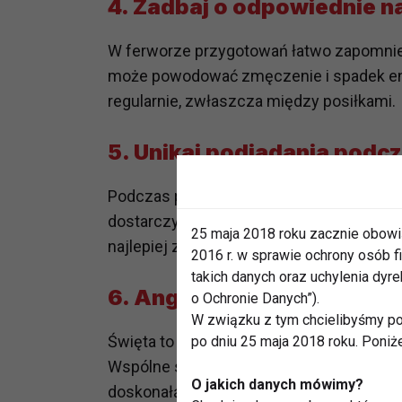
4.
Zadbaj o odpowiednie n
W ferworze przygotowań łatwo zapomnieć
może powodować zmęczenie i spadek ener
regularnie, zwłaszcza między posiłkami.
5.
Unikaj podjadania podc
Podczas przygotowywania potraw łatwo s
dostarczyć sporej liczby kalorii. Staraj s
25 maja 2018 roku zacznie obowi
najlepiej zjedz wcześniej pełnowartościo
2016 r. w sprawie ochrony osób
takich danych oraz uchylenia dy
6.
Angażuj rodzinę do wsp
o Ochronie Danych”).
W związku z tym chcielibyśmy po
Święta to czas spędzany z bliskimi, dla
po dniu 25 maja 2018 roku. Poniż
Wspólne spacery, zabawy na świeżym po
O jakich danych mówimy?
doskonałą okazją do aktywności fizyczne