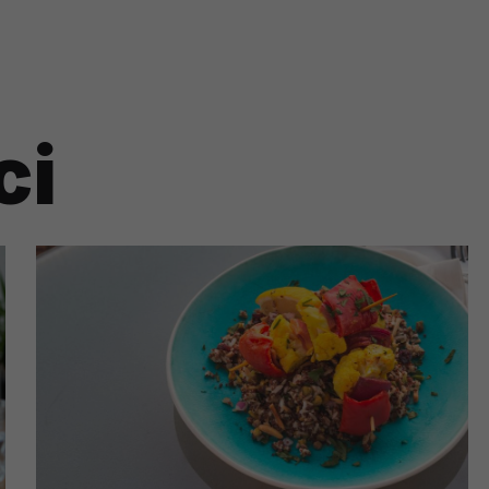
ch i marketingu własnego administratorów jest tzw. uzasadniony
elach marketingowych podmiotów trzecich będzie odbywać się 
ci