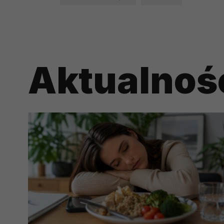
prawną dla pomiarów statystyczny
Przetwarzanie Twoich danych w c
zgody.
Aktualnoś