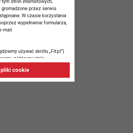
 tym stron internetowych,
ne gromadzone przez serwis
stępniane. W czasie korzystania
oprzez wypełnienie formularza,
-mail.
ędziemy używać skrótu „Fit.pl”)
rami, z którymi stale
 naszych stronach, do Twoich
pliki cookie
h zainteresowań oraz do
dużycia,
malnie odpowiadać Twoim