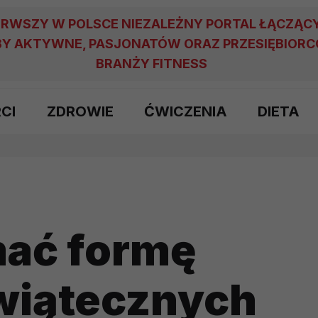
ERWSZY W POLSCE NIEZALEŻNY PORTAL ŁĄCZĄC
Y AKTYWNE, PASJONATÓW ORAZ PRZESIĘBIOR
BRANŻY FITNESS
RCI
ZDROWIE
ĆWICZENIA
DIETA
mać formę
wiątecznych