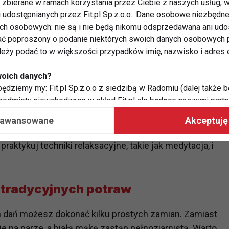
zbierane w ramach korzystania przez Ciebie z naszych usług, w
i udostępnianych przez Fit.pl Sp.z.o.o.. Dane osobowe niezbęd
 treningach
ych osobowych: nie są i nie będą nikomu odsprzedawana ani udo
ć poproszony o podanie niektórych swoich danych osobowych p
araj się go przestrzegać, nawet jeśli będziesz
ależy podać to w większości przypadków imię, nazwisko i adres e
e nawyku regularnej aktywności jest kluczowe dla
woich danych?
ędziemy my: Fit.pl Sp.z.o.o z siedzibą w Radomiu (dalej także b
 podmioty niewchodzące w skład Fit.pl ale będące naszymi partne
współpraca ma na celu dostosowywanie reklam, które widzisz na
aawansowane
Akceptuję 
ązany z przygotowaniami może wpływać negatywnie na
raktykuj techniki relaksacyjne, takie jak medytacja, i
 Twoje dane?
aby:
atykę, w tym tematykę ukazujących się tam materiałów do Twoic
 tradycyjnych potraw
grodami,
two usług, w tym aby wykryć ewentualne boty, oszustwa czy na
e do Twoich potrzeb i zainteresowań,
dań możesz dokonać kilku prostych zamian. Zamiast
alają nam udoskonalać nasze usługi i sprawić, że będą maksy
 na parze, a białą mąkę zastąp pełnoziarnistą. Warto