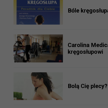
potrzebom
Bóle kręgosłup
Komu możemy przekazać dane
Zgodnie z obowiązującym prawe
np. agencjom marketingowym, p
obowiązującego prawa np. sądy l
prawną. Pragniemy też wspomnieć
Zaufanych parterów.
Carolina Medic
kręgosłupowi
Jakie masz prawa w stosunku 
Masz między innymi prawo do żąd
także wycofać zgodę na przetwar
szczegółowo tutaj.
Jakie są podstawy prawne prz
Bolą Cię plecy?
Każde przetwarzanie Twoich dany
Podstawą prawną przetwarzania 
analizowania ich i udoskonalani
(tymi umowami są zazwyczaj regu