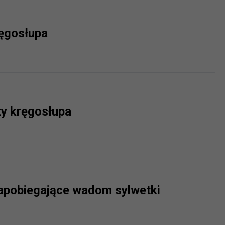
ch i marketingu własnego administratorów jest tzw. uzasadniony
elach marketingowych podmiotów trzecich będzie odbywać się 
ręgosłupa
y kręgosłupa
apobiegające wadom sylwetki