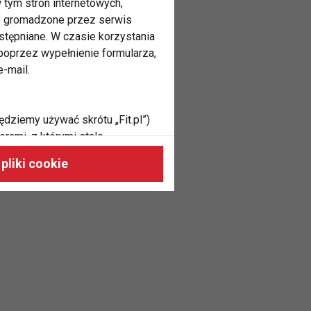
 tym stron internetowych,
ne gromadzone przez serwis
stępniane. W czasie korzystania
oprzez wypełnienie formularza,
-mail.
ędziemy używać skrótu „Fit.pl”)
rami, z którymi stale
 naszych stronach, do Twoich
pliki cookie
h zainteresowań oraz do
dużycia,
malnie odpowiadać Twoim