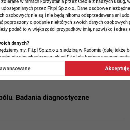
pia bólu kręgosłupa. Współdziałanie
zbierane w ramach korzystania przez Ciebie z naszych usług, w
i udostępnianych przez Fit.pl Sp.z.o.o.. Dane osobowe niezbęd
 o dowiedzionej skuteczności
ych osobowych: nie są i nie będą nikomu odsprzedawana ani udo
ć poproszony o podanie niektórych swoich danych osobowych p
ależy podać to w większości przypadków imię, nazwisko i adres e
woich danych?
ędziemy my: Fit.pl Sp.z.o.o z siedzibą w Radomiu (dalej także b
 kręgosłupa. Zagadnienia wybrane
 podmioty niewchodzące w skład Fit.pl ale będące naszymi partne
współpraca ma na celu dostosowywanie reklam, które widzisz na
aawansowane
Akceptuję 
 Twoje dane?
aby:
bólu. Badania diagnostyczne
atykę, w tym tematykę ukazujących się tam materiałów do Twoic
grodami,
two usług, w tym aby wykryć ewentualne boty, oszustwa czy na
e do Twoich potrzeb i zainteresowań,
alają nam udoskonalać nasze usługi i sprawić, że będą maksy