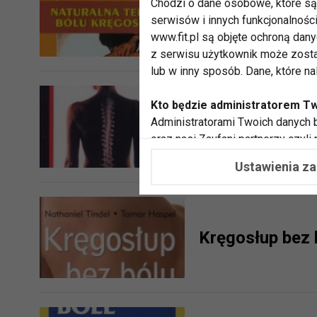
Naturalna tera
Chodzi o dane osobowe, które są 
serwisów i innych funkcjonalnośc
ciała i umysłu
www.fit.pl są objęte ochroną dan
z serwisu użytkownik może zosta
lub w inny sposób. Dane, które n
Kto będzie administratorem T
Administratorami Twoich danych b
Zespoły bólowe
oraz nasi Zaufani partnerzy czyli
współpracujemy. Najczęściej ta 
Ustawienia z
potrzeb i zainteresowań.
Dlaczego chcemy przetwarzać
Przetwarzamy te dane w celach, 
Kręgosłup bez 
dopasować treści stron i ich tem
przeprowadzania konkursów z na
zapewnić Ci większe bezpieczeńs
pokazywać Ci reklamy dopasowan
dokonywać pomiarów, które pozw