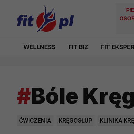
PI
OSOB
WELLNESS
FIT BIZ
FIT EKSPE
#
Bóle Krę
ĆWICZENIA
KRĘGOSŁUP
KLINIKA KR
SPECJALIŚCI