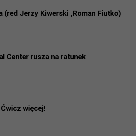
a (red Jerzy Kiwerski ,Roman Fiutko)
?
m Twoje dane możemy przekazywać podmiotom przetwarzającym
odwykonawcom naszych usług oraz podmiotom uprawnionym do u
ub organy ścigania – oczywiście tylko gdy wystąpią z żądanie
, że na większości stron internetowych dane o ruchu użytkown
al Center rusza na ratunek
do Twoich danych?
ania dostępu do danych, sprostowania, usunięcia lub ogranicze
zanie danych osobowych, zgłosić sprzeciw oraz skorzystać z 
etwarzania Twoich danych?
 Ćwicz więcej!
ch musi być oparte na właściwej, zgodnej z obowiązującymi prz
Twoich danych w celu świadczenia usług, w tym dopasowywania
a oraz zapewniania ich bezpieczeństwa jest niezbędność do wyk
laminy lub podobne dokumenty dostępne w usługach, z których