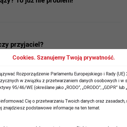
ąży? To już nie problem!
czy przyjaciel?
Cookies. Szanujemy Twoją prywatność.
ązywać Rozporządzenie Parlamentu Europejskiego i Rady (UE) 
 fizycznych w związku z przetwarzaniem danych osobowych i w
ak łagodzić i zapobiegać
rektywy 95/46/WE (określane jako „RODO”, „ORODO”, „GDPR” lub
m
informować Cię o przetwarzaniu Twoich danych oraz zasadach, n
ej znajdziesz podstawowe informacje na ten temat.