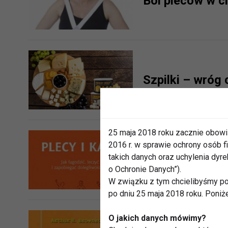
Ból pleców w ci
Szpilki – wróg 
25 maja 2018 roku zacznie obowi
2016 r. w sprawie ochrony osób
Plecy i Kark. J
takich danych oraz uchylenia dy
dolegliwościo
o Ochronie Danych”).
W związku z tym chcielibyśmy po
po dniu 25 maja 2018 roku. Poniż
O jakich danych mówimy?