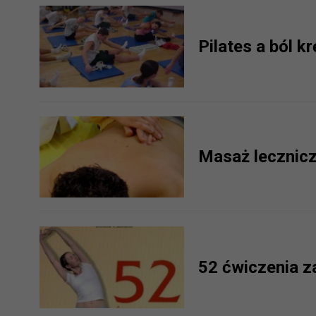
prawną dla pomiarów statystyczny
Przetwarzanie Twoich danych w c
Pilates a ból k
zgody.
Masaż lecznicz
52 ćwiczenia z