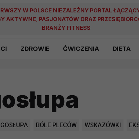
ERWSZY W POLSCE NIEZALEŻNY PORTAL ŁĄCZĄC
Y AKTYWNE, PASJONATÓW ORAZ PRZESIĘBIOR
BRANŻY FITNESS
RCI
ZDROWIE
ĆWICZENIA
DIETA
gosłupa
ĘGOSŁUPA
BÓLE PLECÓW
WSKAZÓWKI
EK