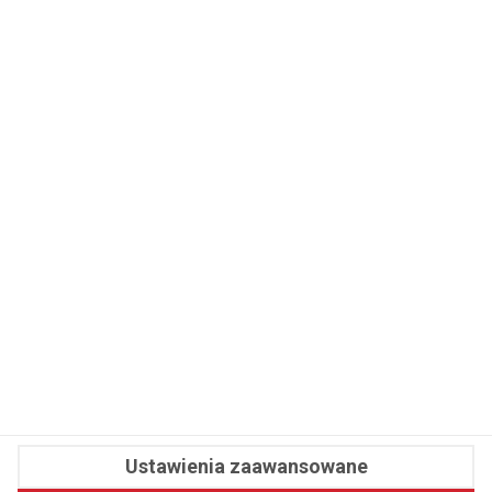
WSPÓŁPRACA
REDAKCJA
PRYWATNOŚĆ
Cookies
Powiadomienia
Newsletter
Fit.pl © 2026 Wszystkie prawa zastrzeżone.
Ustawienia zaawansowane