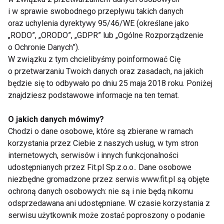
w odcinku lędźwiowym kręgosłupa. Na drugim
i w sprawie swobodnego przepływu takich danych
miejscu znajduje się odcinek szyjny, podczas gdy w
oraz uchylenia dyrektywy 95/46/WE (określane jako
odcinku piersiowym takie wypadki zdarzają się
„RODO”, „ORODO”, „GDPR” lub „Ogólne Rozporządzenie
bardzo rzadko.
o Ochronie Danych”).
W związku z tym chcielibyśmy poinformować Cię
o przetwarzaniu Twoich danych oraz zasadach, na jakich
Oprócz dolegliwości o charakterze dyskopatii, gdzie
będzie się to odbywało po dniu 25 maja 2018 roku. Poniżej
zużyty, zniszczony krążek międzykręgowy ulega
znajdziesz podstawowe informacje na ten temat.
spłaszczeniu lub przesunięciu powodując ucisk
korzeni nerwowych, wyróżniamy szereg innych
O jakich danych mówimy?
przyczyn mogących wywołać bóle kręgosłupa.
Chodzi o dane osobowe, które są zbierane w ramach
korzystania przez Ciebie z naszych usług, w tym stron
Mogą one mieć miejsce np. w tzw. "zespole
internetowych, serwisów i innych funkcjonalności
guzicznym", gdzie dochodzi do ucisku korzeni
udostępnianych przez Fit.pl Sp.z.o.o.. Dane osobowe
nerwowych "ogona końskiego" w obrębie ostatnich
niezbędne gromadzone przez serwis www.fit.pl są objęte
trzech kręgów lędźwiowych.
ochroną danych osobowych: nie są i nie będą nikomu
odsprzedawana ani udostępniane. W czasie korzystania z
Inną przyczyną bólów jest "zespół biodrowo -
serwisu użytkownik może zostać poproszony o podanie