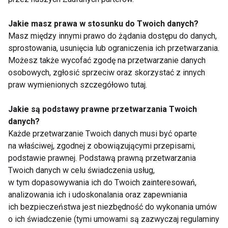
zapalenie stawów
kręgosłupa
kręgosłupa
Jakie masz prawa w stosunku do Twoich danych?
Masz między innymi prawo do żądania dostępu do danych,
sprostowania, usunięcia lub ograniczenia ich przetwarzania.
Możesz także wycofać zgodę na przetwarzanie danych
osobowych, zgłosić sprzeciw oraz skorzystać z innych
praw wymienionych szczegółowo tutaj.
Gdy boli kręgosłup...
Masaż sposobem na
Jakie są podstawy prawne przetwarzania Twoich
ból
danych?
Każde przetwarzanie Twoich danych musi być oparte
na właściwej, zgodnej z obowiązującymi przepisami,
Pokaż więcej
podstawie prawnej. Podstawą prawną przetwarzania
Twoich danych w celu świadczenia usług,
w tym dopasowywania ich do Twoich zainteresowań,
analizowania ich i udoskonalania oraz zapewniania
Ćwiczenia
ich bezpieczeństwa jest niezbędność do wykonania umów
o ich świadczenie (tymi umowami są zazwyczaj regulaminy