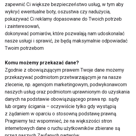
www.fit.pl
zapewnić Ci większe bezpieczeństwo usług, w tym aby
wykryć ewentualne boty, oszustwa czy nadużycia,
pokazywać Ci reklamy dopasowane do Twoich potrzeb
i zainteresowań,
dokonywać pomiarów, które pozwalają nam udoskonalać
BÓLE KRĘGOSŁUPA
ĆWICZENIA
nasze usługi i sprawić, że będą maksymalnie odpowiadać
Twoim potrzebom
Komu możemy przekazać dane?
Zgodnie z obowiązującym prawem Twoje dane możemy
Bóle kręgosłupa
przekazywać podmiotom przetwarzającym je na nasze
zlecenie, np. agencjom marketingowym, podwykonawcom
naszych usług oraz podmiotom uprawnionym do uzyskania
danych na podstawie obowiązującego prawa np. sądy
lub organy ścigania – oczywiście tylko gdy wystąpią
z żądaniem w oparciu o stosowną podstawę prawną.
Pragniemy też wspomnieć, że na większości stron
internetowych dane o ruchu użytkowników zbierane są
Zesztywniające
Prosta metoda na ból
przez naszych Zaufanych parterów.