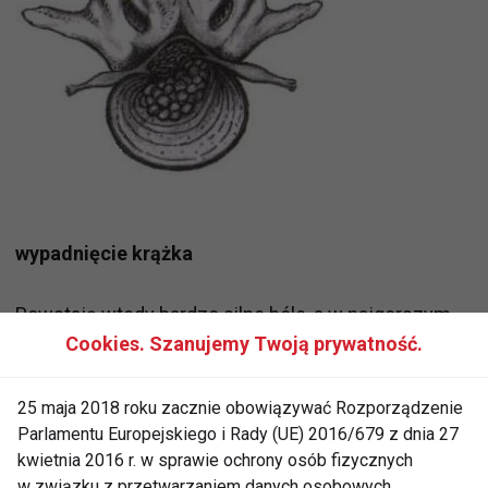
wypadnięcie krążka
Powstają wtedy bardzo silne bóle, a w najgorszym
Cookies. Szanujemy Twoją prywatność.
przypadku może dojść do porażenia. Bóle często
promieniują do różnych narządów wewnętrznych,
stąd na początku myśli się o innej chorobie i
25 maja 2018 roku zacznie obowiązywać Rozporządzenie
Parlamentu Europejskiego i Rady (UE) 2016/679 z dnia 27
podejmuje niewłaściwe leczenie. Do wysunięcia i
kwietnia 2016 r. w sprawie ochrony osób fizycznych
wypadnięcia jądra miażdżystego dochodzi głównie
w związku z przetwarzaniem danych osobowych