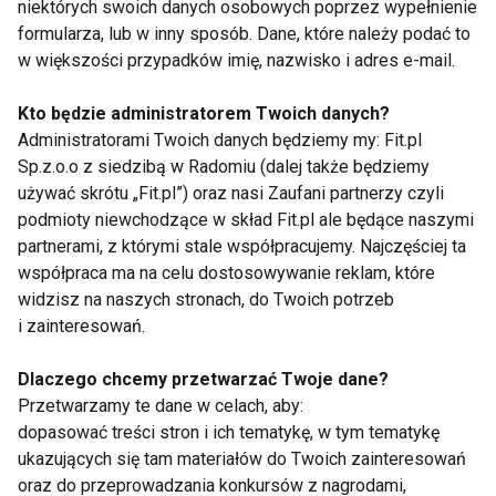
niektórych swoich danych osobowych poprzez wypełnienie
krzyżowy", który występuje przy uszkodzeniu stawu
formularza, lub w inny sposób. Dane, które należy podać to
tworzonego przez powierzchnie kości krzyżowej i
w większości przypadków imię, nazwisko i adres e-mail.
miednicy. Bóle mogą występować również w
odcinku lędźwiowo -krzyżowym, gdy najniższy krąg
Kto będzie administratorem Twoich danych?
lędźwiowy jest przyrośnięty do kości krzyżowej lub
Administratorami Twoich danych będziemy my: Fit.pl
odwrotnie pierwszy krąg kości ogonowej jest
Sp.z.o.o z siedzibą w Radomiu (dalej także będziemy
używać skrótu „Fit.pl”) oraz nasi Zaufani partnerzy czyli
przyrośnięty do ruchomej części lędźwiowego
podmioty niewchodzące w skład Fit.pl ale będące naszymi
odcinka kręgosłupa. W wyniku tego kręgosłup
partnerami, z którymi stale współpracujemy. Najczęściej ta
lędźwiowy ma albo tylko 4 albo 6 ruchomych kręgów.
współpraca ma na celu dostosowywanie reklam, które
Obydwa przypadki ujemnie wpływają na statykę i
widzisz na naszych stronach, do Twoich potrzeb
postawę ciała, prowadzą do uszkodzeń krążków
i zainteresowań.
oraz dają przewlekłe bóle "krzyża" z towarzyszącą
Dlaczego chcemy przetwarzać Twoje dane?
rwą kulszową.
Przetwarzamy te dane w celach, aby:
dopasować treści stron i ich tematykę, w tym tematykę
ukazujących się tam materiałów do Twoich zainteresowań
oraz do przeprowadzania konkursów z nagrodami,