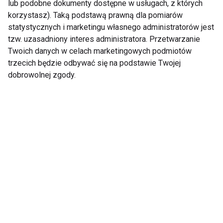
lub podobne dokumenty dostępne w usługach, z których
korzystasz). Taką podstawą prawną dla pomiarów
statystycznych i marketingu własnego administratorów jest
tzw. uzasadniony interes administratora. Przetwarzanie
Twoich danych w celach marketingowych podmiotów
trzecich będzie odbywać się na podstawie Twojej
Trening latem – lepiej
Spacer po posiłku – jak
dobrowolnej zgody.
ćwiczyć rano czy
wpływa na poziom
wieczorem?
cukru we krwi?
Czy warto trenować
Trening personalny po
boso? Korzyści i
40. roku życia — jak
zagrożenia dla stóp
wrócić do formy bez
oraz całego ciała
przypadkowych
ćwiczeń?