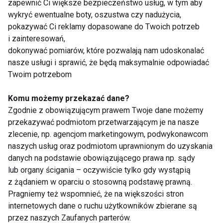
zapewnić Ci większe bezpieczeństwo usług, w tym aby
przejść poziom wyżej. Na samym końcu można
wykryć ewentualne boty, oszustwa czy nadużycia,
myśleć o dodawaniu ciężarów, takich jak butelki z
pokazywać Ci reklamy dopasowane do Twoich potrzeb
wodą czy plecak. Warto do wspólnej zabawy
i zainteresowań,
włączyć dzieci, ale na pewno trzeba być kreatywnym
dokonywać pomiarów, które pozwalają nam udoskonalać
i robić im treningi ogólnorozwojowe w formie
nasze usługi i sprawić, że będą maksymalnie odpowiadać
Twoim potrzebom
zabawy bez obciążenia – opowiada trener. Po
zajęciach należy oczywiście pamiętać, żeby
Komu możemy przekazać dane?
uzupełnić wypocone płyny pijąc wodę lub napoje
Zgodnie z obowiązującym prawem Twoje dane możemy
witaminowe czy izotoniczne, takie jak marki OSHEE,
przekazywać podmiotom przetwarzającym je na nasze
pozwalające dodatkowo wzmocnić organizm
zlecenie, np. agencjom marketingowym, podwykonawcom
witaminami i minerałami.
naszych usług oraz podmiotom uprawnionym do uzyskania
danych na podstawie obowiązującego prawa np. sądy
Jakie korzyści niesie za sobą trenowanie w czasie
lub organy ścigania – oczywiście tylko gdy wystąpią
z żądaniem w oparciu o stosowną podstawę prawną.
domowej izolacji? Jest dobre nie tylko dla ciała, ale
Pragniemy też wspomnieć, że na większości stron
też dla naszej psychiki. Siedzenie w zamknięciu nie
internetowych dane o ruchu użytkowników zbierane są
jest łatwe, ale regularny ruch pozwala nabrać energii i
przez naszych Zaufanych parterów.