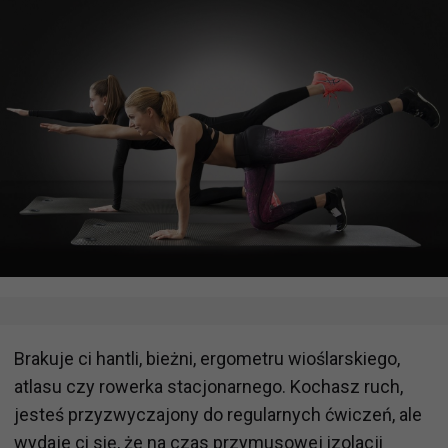
Brakuje ci hantli, bieżni, ergometru wioślarskiego,
atlasu czy rowerka stacjonarnego. Kochasz ruch,
jesteś przyzwyczajony do regularnych ćwiczeń, ale
wydaje ci się, że na czas przymusowej izolacji