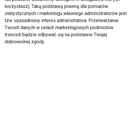
korzystasz). Taką podstawą prawną dla pomiarów
statystycznych i marketingu własnego administratorów jest
tzw. uzasadniony interes administratora. Przetwarzanie
Twoich danych w celach marketingowych podmiotów
trzecich będzie odbywać się na podstawie Twojej
dobrowolnej zgody.
Trening latem – lepiej
Spacer po posiłku – jak
ćwiczyć rano czy
wpływa na poziom
wieczorem?
cukru we krwi?
Czy warto trenować
Trening z gumami
boso? Korzyści i
oporowymi. 20 minut,
zagrożenia dla stóp
które wzmocnią całe
oraz całego ciała
ciało