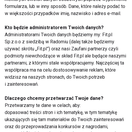
koronawirusa, każdy, bez względu na stopień
formularza, lub w inny sposób. Dane, które należy podać to
wytrenowania, powinien ćwiczyć, o ile tylko pozwala
w większości przypadków imię, nazwisko i adres e-mail.
na to zdrowie. Trening w domu jest świetnym
Kto będzie administratorem Twoich danych?
pomysłem ponieważ może go wykonać każdy,
Administratorami Twoich danych będziemy my: Fit.pl
wliczając w to dzieci i osoby starsze. Nie potrzeba
Sp.z.o.o z siedzibą w Radomiu (dalej także będziemy
do niego żadnego drogiego sprzętu, najważniejsze
używać skrótu „Fit.pl”) oraz nasi Zaufani partnerzy czyli
jest jednak by odpowiednio dopasować ćwiczenia,
podmioty niewchodzące w skład Fit.pl ale będące naszymi
intensywność oraz obciążenia. Najlepiej zacząć od
partnerami, z którymi stale współpracujemy. Najczęściej ta
najłatwiejszego ćwiczenia stopniowo przechodząc
współpraca ma na celu dostosowywanie reklam, które
widzisz na naszych stronach, do Twoich potrzeb
do najcięższego. – Podam przykład z przysiadem:
i zainteresowań.
zaczynamy od siadania na krześle. Następnie
siadamy nieco niżej, na przykład na niskiej ławie, a
Dlaczego chcemy przetwarzać Twoje dane?
następnie wykonujemy najtrudniejszy wariant, czyli
Przetwarzamy te dane w celach, aby:
przysiad bez podparcia, docelowo schodząc poniżej
dopasować treści stron i ich tematykę, w tym tematykę
kolan. Jeśli jesteście w stanie wykonać 10-15
ukazujących się tam materiałów do Twoich zainteresowań
oraz do przeprowadzania konkursów z nagrodami,
powtórzeń danej wersji, dopiero wtedy można