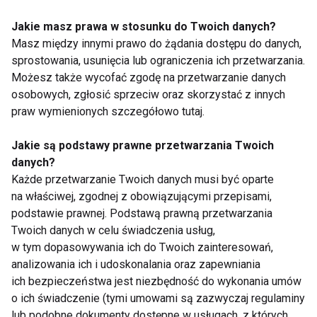
normalnie funkcjonować. – Jeśli zaczniesz swój
dzień od treningu to z całą pewnością wpłynie on
Jakie masz prawa w stosunku do Twoich danych?
pozytywnie na twoje samopoczucie. Pozwala także
Masz między innymi prawo do żądania dostępu do danych,
sprostowania, usunięcia lub ograniczenia ich przetwarzania.
aktywnie spędzać czas z rodziną i daje głowie
Możesz także wycofać zgodę na przetwarzanie danych
odpocząć. Warto zainteresować się crossfitem,
osobowych, zgłosić sprzeciw oraz skorzystać z innych
który otwiera przed ćwiczącym ogrom możliwości,
praw wymienionych szczegółowo tutaj.
nawet jeśli ćwiczyć muszą między telewizorem a
wersalką ­– kończy Rafał Gil.
Jakie są podstawy prawne przetwarzania Twoich
danych?
TRENING
TRENINGI
ŚWIĘTA
TRENER
Każde przetwarzanie Twoich danych musi być oparte
na właściwej, zgodnej z obowiązującymi przepisami,
ĆWICZENIA
podstawie prawnej. Podstawą prawną przetwarzania
Twoich danych w celu świadczenia usług,
w tym dopasowywania ich do Twoich zainteresowań,
analizowania ich i udoskonalania oraz zapewniania
ich bezpieczeństwa jest niezbędność do wykonania umów
Trening
o ich świadczenie (tymi umowami są zazwyczaj regulaminy
lub podobne dokumenty dostępne w usługach, z których