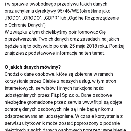
Crossfit nie tylko dla „koksów”
i w sprawie swobodnego przepływu takich danych
oraz uchylenia dyrektywy 95/46/WE (określane jako
Wielu z nas crossfit kojarzy się z niezywkle
„RODO”, „ORODO”, „GDPR” lub „Ogólne Rozporządzenie
intensywnym wysiłkiem, któremu podołają
o Ochronie Danych”).
wyłącznie ci najsilniejsi i najbardziej wydolni. To
W związku z tym chcielibyśmy poinformować Cię
jednak nieprawda. Ten sport mogą uprawiać starsi i
o przetwarzaniu Twoich danych oraz zasadach, na jakich
będzie się to odbywało po dniu 25 maja 2018 roku. Poniżej
młodsi, kobiety i mężczyźni. To tylko kwestia
znajdziesz podstawowe informacje na ten temat.
odpowiednio dobranych obciążeń. – To ćwiczenia
dla każdego, bo odzwierciedlają ruchy, jakie
O jakich danych mówimy?
wykonujemy na co dzień. Każdy trening można
Chodzi o dane osobowe, które są zbierane w ramach
dostosować do indywidualnych potrzeb poprzez
korzystania przez Ciebie z naszych usług, w tym stron
zmniejszenie ciężaru czy liczby powtórzeń.
internetowych, serwisów i innych funkcjonalności
udostępnianych przez Fit.pl Sp.z.o.o.. Dane osobowe
Dowodem na to, że crossfit to treningi dla każdego,
niezbędne gromadzone przez serwis www.fit.pl są objęte
jest fakt, że również osoby z niepełnosprawnościami
ochroną danych osobowych: nie są i nie będą nikomu
często w ten sposób trenują – podkreśla Rafał Gil.
odsprzedawana ani udostępniane. W czasie korzystania z
serwisu użytkownik może zostać poproszony o podanie
W trakcie izolacji spowodowanej pandemią
niektórych swoich danych osobowych poprzez wypełnienie