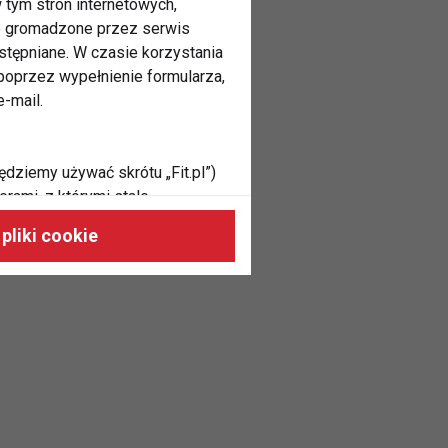
 tym stron internetowych,
ne gromadzone przez serwis
stępniane. W czasie korzystania
oprzez wypełnienie formularza,
-mail.
ędziemy używać skrótu „Fit.pl”)
rami, z którymi stale
 naszych stronach, do Twoich
pliki cookie
h zainteresowań oraz do
dużycia,
malnie odpowiadać Twoim