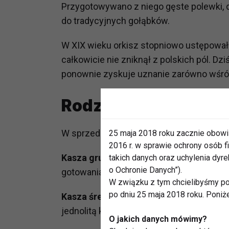
Przygotowywano z niego gęste polewki, 
do tradycyjnych gołąbków.
W XIX wieku orkisz stopniowo ustępowa
całkowicie nie zniknął z polskich pól. Dz
ponownie zyskuje uznanie zarówno wśród
Rodzaje kaszy orki
W sprzedaży dostępne są głównie dwie 
25 maja 2018 roku zacznie obowi
2016 r. w sprawie ochrony osób
Kasza gruba
– składa się z całych, ocz
takich danych oraz uchylenia dy
o Ochronie Danych”).
gotowania, ale zachowuje pełne walory 
W związku z tym chcielibyśmy po
po dniu 25 maja 2018 roku. Poniż
Kasza średnia
– powstaje z pokrojonych z
jednolitą konsystencję, idealna do zup i 
O jakich danych mówimy?