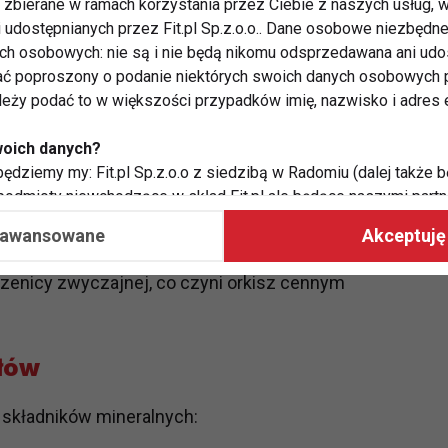
zbierane w ramach korzystania przez Ciebie z naszych usług, w
 mannę orkiszową oraz jej razową odmianę, które
i udostępnianych przez Fit.pl Sp.z.o.o.. Dane osobowe niezbęd
 deserach.
ych osobowych: nie są i nie będą nikomu odsprzedawana ani udo
ć poproszony o podanie niektórych swoich danych osobowych p
– dlaczego warto
ależy podać to w większości przypadków imię, nazwisko i adres e
iety?
woich danych?
ędziemy my: Fit.pl Sp.z.o.o z siedzibą w Radomiu (dalej także b
 podmioty niewchodzące w skład Fit.pl ale będące naszymi partne
współpraca ma na celu dostosowywanie reklam, które widzisz na
aawansowane
Akceptuję 
g produktu. To białko odznacza się lepszą
szenicy zwyczajnej, co czyni orkisz cennym
 Twoje dane?
aby:
atykę, w tym tematykę ukazujących się tam materiałów do Twoic
ałów
grodami,
two usług, w tym aby wykryć ewentualne boty, oszustwa czy na
e do Twoich potrzeb i zainteresowań,
 składników mineralnych:
alają nam udoskonalać nasze usługi i sprawić, że będą maksy