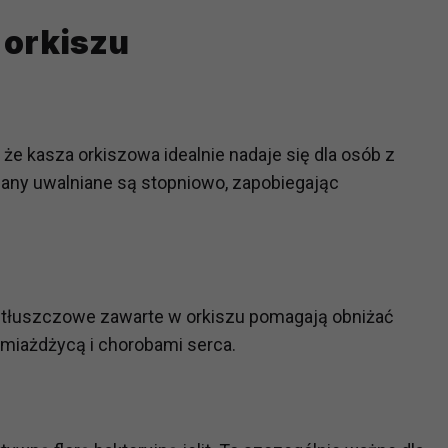
ch i marketingu własnego administratorów jest tzw. uzasadniony
 orkiszu
elach marketingowych podmiotów trzecich będzie odbywać się 
u
 że kasza orkiszowa idealnie nadaje się dla osób z
dany uwalniane są stopniowo, zapobiegając
 tłuszczowe zawarte w orkiszu pomagają obniżać
 miażdżycą i chorobami serca.