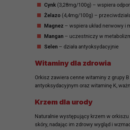
potrzebom
Cynk
(3,28mg/100g) – wspiera odpor
Żelazo
(4,4mg/100g) – przeciwdział
Komu możemy przekazać dane
Zgodnie z obowiązującym prawe
Magnez
– wspiera układ nerwowy i 
np. agencjom marketingowym, p
Mangan
– uczestniczy w metaboliz
obowiązującego prawa np. sądy l
prawną. Pragniemy też wspomnieć
Selen
– działa antyoksydacyjnie
Zaufanych parterów.
Witaminy dla zdrowia
Jakie masz prawa w stosunku 
Masz między innymi prawo do żąd
Orkisz zawiera cenne witaminy z grupy B (
także wycofać zgodę na przetwar
antyoksydacyjnym oraz witaminę K, ważną
szczegółowo tutaj.
Krzem dla urody
Jakie są podstawy prawne prz
Każde przetwarzanie Twoich dany
Podstawą prawną przetwarzania 
Naturalnie występujący krzem w orkiszu 
analizowania ich i udoskonalani
skóry, nadając im zdrowy wygląd i wzmac
(tymi umowami są zazwyczaj regu