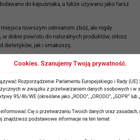
dodawano do kapuśniaka, a także używano jako farsz
ł miejsca nowszym odmianom zbóż, ale nigdy
iś, w dobie powrotu do naturalnych produktów, orkisz
 dietetyków, jak i smakoszy.
szowej
Cookies. Szanujemy Twoją prywatność.
odmiany:
ązywać Rozporządzenie Parlamentu Europejskiego i Rady (UE) 
 fizycznych w związku z przetwarzaniem danych osobowych i w
yszczonych ziaren orkiszu. Wymaga dłuższego
rektywy 95/46/WE (określane jako „RODO”, „ORODO”, „GDPR” lub
odżywcze i charakterystyczny, orzechowy smak.
informować Cię o przetwarzaniu Twoich danych oraz zasadach, n
ej znajdziesz podstawowe informacje na ten temat.
iaren orkiszu. Gotuje się szybciej i ma bardziej
dodatków.