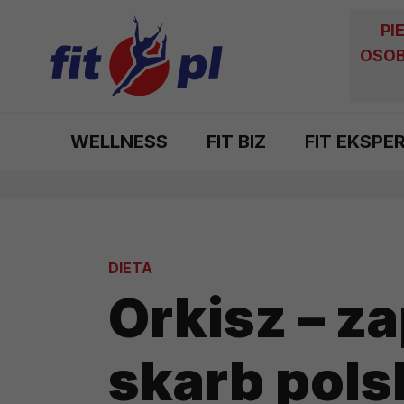
PI
OSOB
WELLNESS
FIT BIZ
FIT EKSPE
DIETA
Orkisz – 
skarb pols