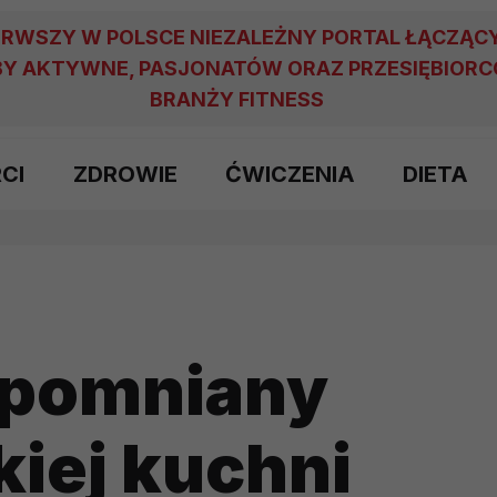
ERWSZY W POLSCE NIEZALEŻNY PORTAL ŁĄCZĄC
Y AKTYWNE, PASJONATÓW ORAZ PRZESIĘBIOR
BRANŻY FITNESS
RCI
ZDROWIE
ĆWICZENIA
DIETA
zapomniany
kiej kuchni