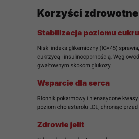
prawną dla pomiarów statystyczny
Korzyści zdrowotne
Przetwarzanie Twoich danych w c
zgody.
Stabilizacja poziomu cukr
Niski indeks glikemiczny (IG=45) sprawia,
cukrzycą i insulinoopornością. Węglowo
gwałtownym skokom glukozy.
Wsparcie dla serca
Błonnik pokarmowy i nienasycone kwasy
poziom cholesterolu LDL, chroniąc przed
Zdrowie jelit