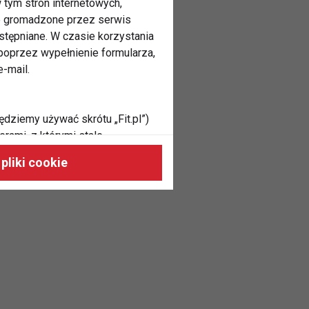
 tym stron internetowych,
ne gromadzone przez serwis
stępniane. W czasie korzystania
oprzez wypełnienie formularza,
-mail.
ędziemy używać skrótu „Fit.pl”)
rami, z którymi stale
 naszych stronach, do Twoich
pliki cookie
h zainteresowań oraz do
dużycia,
malnie odpowiadać Twoim