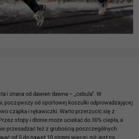
sta i znana od dawien dawna – „cebula”. W
mi, począwszy od sportowej koszulki odprowadzającej
kowo czapka i rękawiczki. Warto przerzucić się z
Przez stopy i dłonie może uciekać do 30% ciepła, a
nie przesadzać też z grubością poszczególnych
 od 5 do nawet 10 stopni więcej, niż jest na