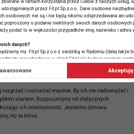
zbierane w ramach korzystania przez Ciebie z naszych usług, w
i udostępnianych przez Fit.pl Sp.z.o.o.. Dane osobowe niezbęd
ych osobowych: nie są i nie będą nikomu odsprzedawana ani udo
ć poproszony o podanie niektórych swoich danych osobowych p
o biegu powinniśmy utrzymywać. Dlaczego? By nie
ależy podać to w większości przypadków imię, nazwisko i adres e
że wdychamy lodowate powietrze, które w zetknięciu z
woich danych?
ędziemy my: Fit.pl Sp.z.o.o z siedzibą w Radomiu (dalej także b
 podmioty niewchodzące w skład Fit.pl ale będące naszymi partne
współpraca ma na celu dostosowywanie reklam, które widzisz na
aawansowane
Akceptuję 
 Twoje dane?
 rozgrzać i rozruszać mięśnie. By ich nie nadwerężać i
aby:
szybkim startem. Rozpocznijmy od statycznych
atykę, w tym tematykę ukazujących się tam materiałów do Twoic
ększając ich intensywność. Jesienno-zimowa
grodami,
j, niż ta letnia.
two usług, w tym aby wykryć ewentualne boty, oszustwa czy na
e do Twoich potrzeb i zainteresowań,
alają nam udoskonalać nasze usługi i sprawić, że będą maksy