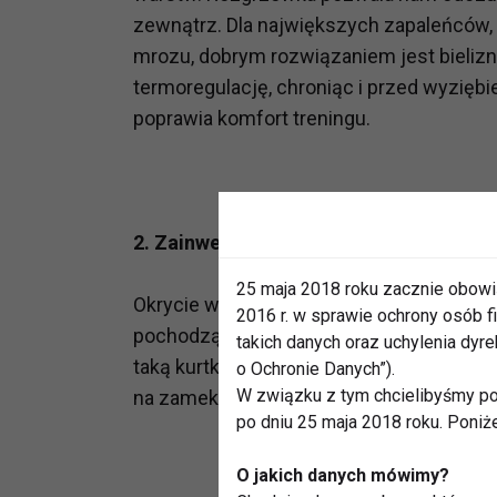
zewnątrz. Dla największych zapaleńców, k
mrozu, dobrym rozwiązaniem jest bieliz
termoregulację, chroniąc i przed wyzięb
poprawia komfort treningu.
2. Zainwestuj w dobrą kurtkę
25 maja 2018 roku zacznie obowi
Okrycie wierzchnie chroni nas przed wi
2016 r. w sprawie ochrony osób
pochodzącą z naszego ciała i zabezpiec
takich danych oraz uchylenia dy
taką kurtkę, która oprócz dobrej jakości 
o Ochronie Danych”).
W związku z tym chcielibyśmy po
na zamek. Dzięki temu możemy zabrać klu
po dniu 25 maja 2018 roku. Poniż
O jakich danych mówimy?