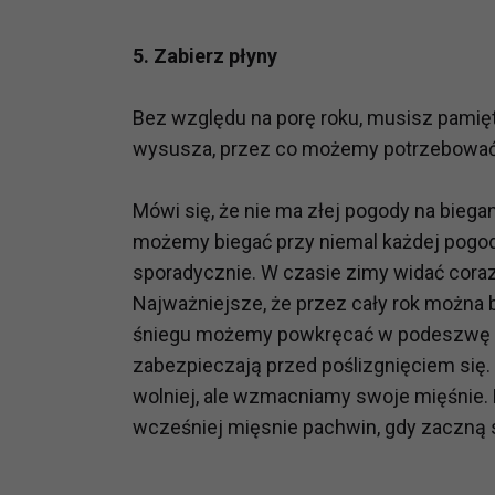
potrzebom
5. Zabierz płyny
Komu możemy przekazać dane
Zgodnie z obowiązującym prawe
Bez względu na porę roku, musisz pamięt
np. agencjom marketingowym, p
obowiązującego prawa np. sądy l
wysusza, przez co możemy potrzebować 
prawną. Pragniemy też wspomnieć
Zaufanych parterów.
Mówi się, że nie ma złej pogody na biegan
możemy biegać przy niemal każdej pogodz
Jakie masz prawa w stosunku 
sporadycznie. W czasie zimy widać cora
Masz między innymi prawo do żąd
Najważniejsze, że przez cały rok można b
także wycofać zgodę na przetwar
szczegółowo tutaj.
śniegu możemy powkręcać w podeszwę śrub
zabezpieczają przed poślizgnięciem się. 
Jakie są podstawy prawne prz
wolniej, ale wzmacniamy swoje mięśnie.
Każde przetwarzanie Twoich dany
wcześniej mięsnie pachwin, gdy zaczną s
Podstawą prawną przetwarzania 
analizowania ich i udoskonalani
(tymi umowami są zazwyczaj regu