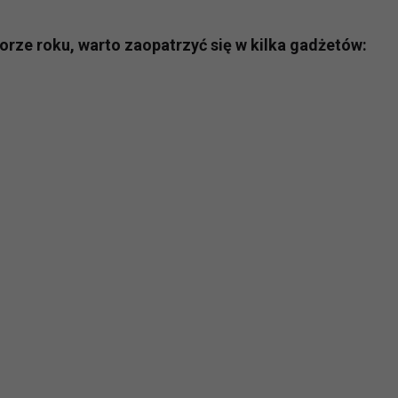
ch i marketingu własnego administratorów jest tzw. uzasadniony
elach marketingowych podmiotów trzecich będzie odbywać się 
orze roku, warto zaopatrzyć się w kilka gadżetów: