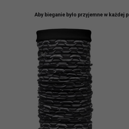
prawną dla pomiarów statystyczny
Przetwarzanie Twoich danych w c
Aby bieganie było przyjemne w każdej p
zgody.