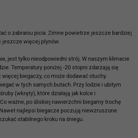
?
m Twoje dane możemy przekazywać podmiotom przetwarzającym
ać o zabraniu picia. Zimne powietrze jeszcze bardziej
odwykonawcom naszych usług oraz podmiotom uprawnionym do u
ub organy ścigania – oczywiście tylko gdy wystąpią z żądanie
jeszcze więcej płynów.
, że na większości stron internetowych dane o ruchu użytkown
ie, jest tylko nieodpowiedni strój. W naszym klimacie
ie. Temperatury poniżej -20 stopni zdarzają się
do Twoich danych?
z więcej biegaczy, co może dodawać otuchy.
ania dostępu do danych, sprostowania, usunięcia lub ogranicze
iegać w tych samych butach. Przy lodzie i ubitym
zanie danych osobowych, zgłosić sprzeciw oraz skorzystać z 
y (wkręty), które działają jak kolce i
Co ważne, po śliskiej nawierzchni biegamy trochę
etwarzania Twoich danych?
 Nawet najlepsi biegacze poczują niewzruszone
ch musi być oparte na właściwej, zgodnej z obowiązującymi prz
zukać stabilnego kroku na śniegu.
Twoich danych w celu świadczenia usług, w tym dopasowywania
a oraz zapewniania ich bezpieczeństwa jest niezbędność do wyk
laminy lub podobne dokumenty dostępne w usługach, z których