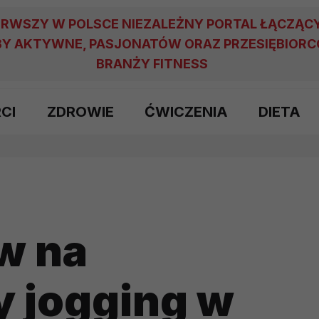
ERWSZY W POLSCE NIEZALEŻNY PORTAL ŁĄCZĄC
Y AKTYWNE, PASJONATÓW ORAZ PRZESIĘBIOR
BRANŻY FITNESS
RCI
ZDROWIE
ĆWICZENIA
DIETA
w na
y jogging w