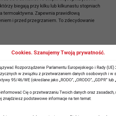
tórzy biegają przy kilku lub kilkunastu stopniach
na termoaktywna. Zapewnia prawidłową
ieniem i przed przegrzaniem. To zdecydowanie
Cookies. Szanujemy Twoją prywatność.
ązywać Rozporządzenie Parlamentu Europejskiego i Rady (UE) 
atrem i przed deszczem. Pozwala odprowadzać wilgoć
 fizycznych w związku z przetwarzaniem danych osobowych i w
za przed przegrzaniem lub przewianiem. Wybierzmy
rektywy 95/46/WE (określane jako „RODO”, „ORODO”, „GDPR” lub
materiału będzie posiadać kaptur i kieszenie zapinane
informować Cię o przetwarzaniu Twoich danych oraz zasadach, n
cz do mieszkania, czy chusteczki higieniczne.
ej znajdziesz podstawowe informacje na ten temat.