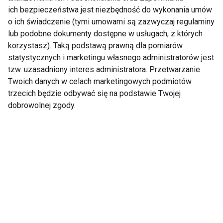
ich bezpieczeństwa jest niezbędność do wykonania umów
o ich świadczenie (tymi umowami są zazwyczaj regulaminy
Poznaj 5 korzyści z
5 Zasad Skutecznego
lub podobne dokumenty dostępne w usługach, z których
masażu po
Treningu Cardio
korzystasz). Taką podstawą prawną dla pomiarów
intensywnym treningu
statystycznych i marketingu własnego administratorów jest
tzw. uzasadniony interes administratora. Przetwarzanie
Twoich danych w celach marketingowych podmiotów
trzecich będzie odbywać się na podstawie Twojej
dobrowolnej zgody.
Ulubiona metoda
5 skutecznych metod
treningowa Jennifer
na zwiększenie
Aniston, Beyoncé, Kim
sprzedaży treningów
Kardashian, Rihanna
personalnych
już w Polsce! Poznaj
Super Me.
Pokaż więcej