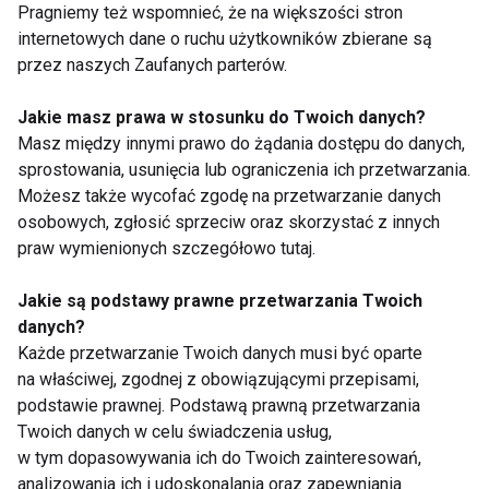
Pragniemy też wspomnieć, że na większości stron
internetowych dane o ruchu użytkowników zbierane są
przez naszych Zaufanych parterów.
Naukowcy
5 porad, jak
udowadniają: trening
zmotywować się do
Jakie masz prawa w stosunku do Twoich danych?
siłowy redukuje
treningu
Masz między innymi prawo do żądania dostępu do danych,
tkankę tłuszczową
sprostowania, usunięcia lub ograniczenia ich przetwarzania.
Możesz także wycofać zgodę na przetwarzanie danych
osobowych, zgłosić sprzeciw oraz skorzystać z innych
praw wymienionych szczegółowo tutaj.
Jakie są podstawy prawne przetwarzania Twoich
Treningowe mity -
Gumy oporowe –
danych?
sprawdź czy w nie
intensywny trening
Każde przetwarzanie Twoich danych musi być oparte
wierzysz
całego ciała
na właściwej, zgodnej z obowiązującymi przepisami,
podstawie prawnej. Podstawą prawną przetwarzania
Twoich danych w celu świadczenia usług,
w tym dopasowywania ich do Twoich zainteresowań,
analizowania ich i udoskonalania oraz zapewniania