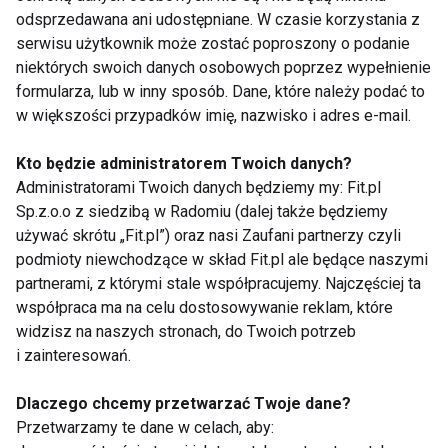
odsprzedawana ani udostępniane. W czasie korzystania z
FIT LIGHT
serwisu użytkownik może zostać poproszony o podanie
niektórych swoich danych osobowych poprzez wypełnienie
formularza, lub w inny sposób. Dane, które należy podać to
w większości przypadków imię, nazwisko i adres e-mail.
Trening
Kto będzie administratorem Twoich danych?
Administratorami Twoich danych będziemy my: Fit.pl
Sp.z.o.o z siedzibą w Radomiu (dalej także będziemy
używać skrótu „Fit.pl”) oraz nasi Zaufani partnerzy czyli
podmioty niewchodzące w skład Fit.pl ale będące naszymi
partnerami, z którymi stale współpracujemy. Najczęściej ta
współpraca ma na celu dostosowywanie reklam, które
widzisz na naszych stronach, do Twoich potrzeb
Trening latem – lepiej
Spacer po posiłku – jak
i zainteresowań.
ćwiczyć rano czy
wpływa na poziom
wieczorem?
cukru we krwi?
Dlaczego chcemy przetwarzać Twoje dane?
Przetwarzamy te dane w celach, aby: