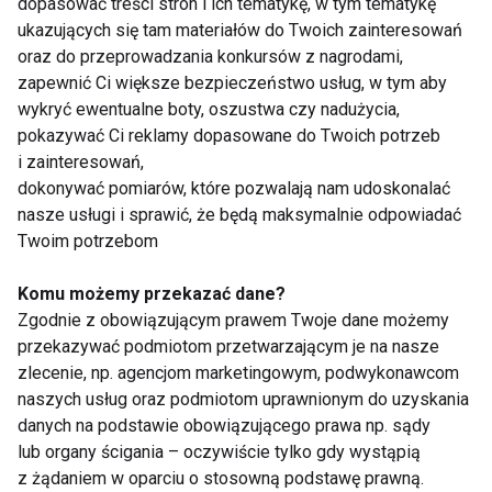
dopasować treści stron i ich tematykę, w tym tematykę
ukazujących się tam materiałów do Twoich zainteresowań
oraz do przeprowadzania konkursów z nagrodami,
zapewnić Ci większe bezpieczeństwo usług, w tym aby
wykryć ewentualne boty, oszustwa czy nadużycia,
Czy warto trenować
Trening z gumami
pokazywać Ci reklamy dopasowane do Twoich potrzeb
boso? Korzyści i
oporowymi. 20 minut,
i zainteresowań,
zagrożenia dla stóp
które wzmocnią całe
oraz całego ciała
ciało
dokonywać pomiarów, które pozwalają nam udoskonalać
nasze usługi i sprawić, że będą maksymalnie odpowiadać
Pokaż więcej
Twoim potrzebom
Komu możemy przekazać dane?
Zgodnie z obowiązującym prawem Twoje dane możemy
przekazywać podmiotom przetwarzającym je na nasze
Treningi
zlecenie, np. agencjom marketingowym, podwykonawcom
naszych usług oraz podmiotom uprawnionym do uzyskania
danych na podstawie obowiązującego prawa np. sądy
lub organy ścigania – oczywiście tylko gdy wystąpią
z żądaniem w oparciu o stosowną podstawę prawną.