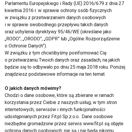
Parlamentu Europejskiego i Rady (UE) 2016/679 z dnia 27
kwietnia 2016 r. w sprawie ochrony osób fizycznych
Dobrze wybrane – styl ma znaczenie
w związku z przetwarzaniem danych osobowych
i w sprawie swobodnego przepływu takich danych
Każda z nas pragnie czuć się swobodnie i
oraz uchylenia dyrektywy 95/46/WE (określane jako
komfortowo niezależnie od sytuacji. Wyrażamy
„RODO”, „ORODO”, „GDPR” lub „Ogólne Rozporządzenie
siebie poprzez strój, nawet ten na zajęcia fitness. Na
o Ochronie Danych”).
rynku znajdziemy całą gamę kolorów i wzorów
W związku z tym chcielibyśmy poinformować Cię
o przetwarzaniu Twoich danych oraz zasadach, na jakich
butów sportowych. Nie ma co się oszukiwać, wygląd
będzie się to odbywało po dniu 25 maja 2018 roku. Poniżej
butów wpływa pośrednio na to, jak się czujemy i
znajdziesz podstawowe informacje na ten temat.
ćwiczymy. Modny design co prawda nie wpływa na
funkcjonalność butów, ale z całą pewnością
O jakich danych mówimy?
zmotywuje nas do treningów.
Chodzi o dane osobowe, które są zbierane w ramach
korzystania przez Ciebie z naszych usług, w tym stron
internetowych, serwisów i innych funkcjonalności
www.fit.pl
udostępnianych przez Fit.pl Sp.z.o.o.. Dane osobowe
niezbędne gromadzone przez serwis www.fit.pl są objęte
TRENING
TRENINGI
BUTY NA FITNESS
ochroną danych osobowych: nie są i nie będą nikomu