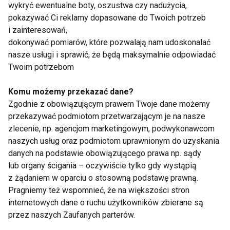
wykryć ewentualne boty, oszustwa czy nadużycia,
pokazywać Ci reklamy dopasowane do Twoich potrzeb
i zainteresowań,
dokonywać pomiarów, które pozwalają nam udoskonalać
Mózg
nasze usługi i sprawić, że będą maksymalnie odpowiadać
Twoim potrzebom
Komu możemy przekazać dane?
Zgodnie z obowiązującym prawem Twoje dane możemy
przekazywać podmiotom przetwarzającym je na nasze
zlecenie, np. agencjom marketingowym, podwykonawcom
naszych usług oraz podmiotom uprawnionym do uzyskania
Twój mózg na treningu
5 zdrowych
danych na podstawie obowiązującego prawa np. sądy
– jak ćwiczenia
lifehacków
lub organy ścigania – oczywiście tylko gdy wystąpią
wpływają na Twoje
przyspieszających
z żądaniem w oparciu o stosowną podstawę prawną.
zdrowie psychiczne
pracę naszego mózgu
Pragniemy też wspomnieć, że na większości stron
internetowych dane o ruchu użytkowników zbierane są
przez naszych Zaufanych parterów.