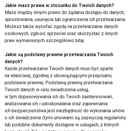
Jakie masz prawa w stosunku do Twoich danych?
Masz między innymi prawo do żądania dostępu do danych,
Australijscy naukowcy
Odstawienie alkoholu
sprostowania, usunięcia lub ograniczenia ich przetwarzania.
zbadali, które obszary
pomaga poprawić stan
Możesz także wycofać zgodę na przetwarzanie danych
mózgu odpowiadają
kory mózgowej
osobowych, zgłosić sprzeciw oraz skorzystać z innych
za zakochanie
praw wymienionych szczegółowo tutaj.
Jakie są podstawy prawne przetwarzania Twoich
danych?
Każde przetwarzanie Twoich danych musi być oparte
na właściwej, zgodnej z obowiązującymi przepisami,
podstawie prawnej. Podstawą prawną przetwarzania
Migrena to poważna
Dieta maturzysty - co
choroba mózgu
jeść, by zwiększyć
Twoich danych w celu świadczenia usług,
możliwości naszego
w tym dopasowywania ich do Twoich zainteresowań,
mózgu?
analizowania ich i udoskonalania oraz zapewniania
ich bezpieczeństwa jest niezbędność do wykonania umów
o ich świadczenie (tymi umowami są zazwyczaj regulaminy
lub podobne dokumenty dostępne w usługach, z których