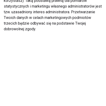
korzystasz). Taką podstawą prawną dla pomiarów
statystycznych i marketingu własnego administratorów jest
tzw. uzasadniony interes administratora. Przetwarzanie
Szczepienie to jedyna
Recepta na sprawny
Twoich danych w celach marketingowych podmiotów
ochrona przed
mózg
kleszczowym
trzecich będzie odbywać się na podstawie Twojej
zapaleniem mózgu
dobrowolnej zgody.
Pokaż więcej
Nie przegap nowości ze
świata FIT!
Zapisz się do naszego newslettera