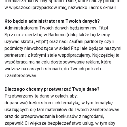
formularza, lub w inny sposób. Dane, które należy podać to
w większości przypadków imię, nazwisko i adres e-mail.
Kto będzie administratorem Twoich danych?
Administratorami Twoich danych będziemy my: Fit.pl
Czy Twoja praca
Co na suchy kaszel -
Sp.z.o.o z siedzibą w Radomiu (dalej także będziemy
zagraża Twojemu
jak się leczyć?
używać skrótu „Fit.pl”) oraz nasi Zaufani partnerzy czyli
zdrowiu?
podmioty niewchodzące w skład Fit.pl ale będące naszymi
partnerami, z którymi stale współpracujemy. Najczęściej ta
współpraca ma na celu dostosowywanie reklam, które
widzisz na naszych stronach, do Twoich potrzeb
i zainteresowań.
Dlaczego chcemy przetwarzać Twoje dane?
Balonikowanie żołądka
Czy powinniśmy bać
Przetwarzamy te dane w celach, aby:
– nieinwazyjny zabieg
się dentysty?
dopasować treści stron i ich tematykę, w tym tematykę
w leczeniu otyłości
ukazujących się tam materiałów do Twoich zainteresowań
oraz do przeprowadzania konkursów z nagrodami,
zapewnić Ci większe bezpieczeństwo usług, w tym aby
Pokaż więcej