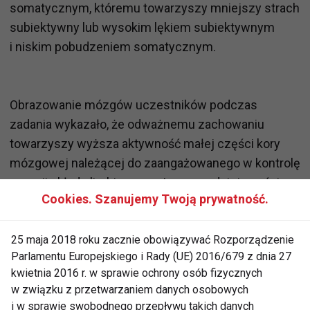
somatycznym, któremu towarzyszy mniejszy strach
subiektywny lub wysokim lękiem subiektywnym
i niskim pobudzeniem somatycznym.
Obrazowanie mózgów uczestników podczas
zadania wykazało, że odważnemu zachowaniu
towarzyszy wyższa aktywność małej części kory
mózgowej należącej do zaangażowanego w kontrolę
emocji układu limbicznego, tzw. przedniej części
Cookies. Szanujemy Twoją prywatność.
kory obręczy.
25 maja 2018 roku zacznie obowiązywać Rozporządzenie
Parlamentu Europejskiego i Rady (UE) 2016/679 z dnia 27
Zdaniem naukowców manipulacje aktywnością
kwietnia 2016 r. w sprawie ochrony osób fizycznych
przedniej części kory obręczy mogą stać się
w związku z przetwarzaniem danych osobowych
sposobem terapii chorób o podłożu lękowym. Ich
i w sprawie swobodnego przepływu takich danych