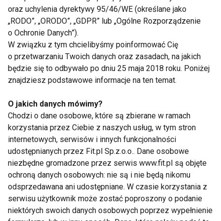
odkrycie ma szansę pomóc w opracowaniu terapii
oraz uchylenia dyrektywy 95/46/WE (określane jako
dla osób cierpiących na rozmaite fobie i stany
„RODO”, „ORODO”, „GDPR” lub „Ogólne Rozporządzenie
o Ochronie Danych”).
lękowe
W związku z tym chcielibyśmy poinformować Cię
o przetwarzaniu Twoich danych oraz zasadach, na jakich
będzie się to odbywało po dniu 25 maja 2018 roku. Poniżej
www.fit.pl
znajdziesz podstawowe informacje na ten temat.
LECZENIE
MÓZG
CZŁOWIEK
LEK
O jakich danych mówimy?
Chodzi o dane osobowe, które są zbierane w ramach
CIEKAWOSTKI
METODY
FIT LIGHT
korzystania przez Ciebie z naszych usług, w tym stron
internetowych, serwisów i innych funkcjonalności
udostępnianych przez Fit.pl Sp.z.o.o.. Dane osobowe
niezbędne gromadzone przez serwis www.fit.pl są objęte
ochroną danych osobowych: nie są i nie będą nikomu
leczenie
odsprzedawana ani udostępniane. W czasie korzystania z
serwisu użytkownik może zostać poproszony o podanie
niektórych swoich danych osobowych poprzez wypełnienie