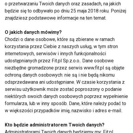
o przetwarzaniu Twoich danych oraz zasadach, na jakich
OSTEOPOROZA
CIEKAWOSTKI
FIT LIGHT
będzie się to odbywało po dniu 25 maja 2018 roku. Poniżej
znajdziesz podstawowe informacje na ten temat.
O jakich danych mówimy?
Chodzi o dane osobowe, które są zbierane w ramach
Badania
korzystania przez Ciebie z naszych usług, w tym stron
internetowych, serwisów i innych funkcjonalności
udostępnianych przez Fit.pl Sp.z.o.o.. Dane osobowe
niezbędne gromadzone przez serwis www.fit.pl są objęte
ochroną danych osobowych: nie są i nie będą nikomu
odsprzedawana ani udostępniane. W czasie korzystania z
serwisu użytkownik może zostać poproszony o podanie
niektórych swoich danych osobowych poprzez wypełnienie
Ćwiczenia cardio
Badania
formularza, lub w inny sposób. Dane, które należy podać to
powiązane z dłuższym
profilaktyczne
życiem
zamiast kwiatka?
w większości przypadków imię, nazwisko i adres e-mail.
Najlepszy prezent na
Dzień Kobiet!
Kto będzie administratorem Twoich danych?
Administratorami Twoich danych będziemy my: Fit.pl