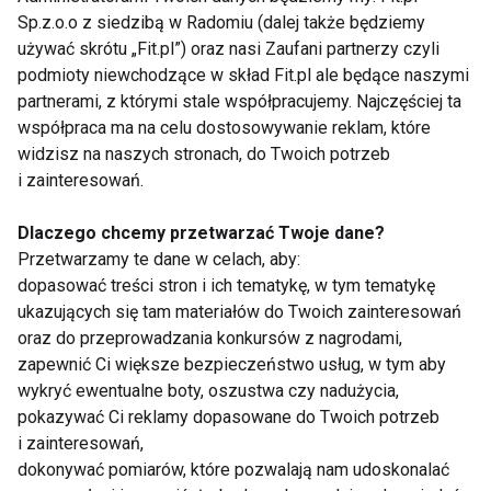
Sp.z.o.o z siedzibą w Radomiu (dalej także będziemy
używać skrótu „Fit.pl”) oraz nasi Zaufani partnerzy czyli
podmioty niewchodzące w skład Fit.pl ale będące naszymi
partnerami, z którymi stale współpracujemy. Najczęściej ta
Mikroplastik wpływa
Ewolucja rynku
współpraca ma na celu dostosowywanie reklam, które
na pogodę i
trenerów
widzisz na naszych stronach, do Twoich potrzeb
obecność metali
personalnych: Raport
ciężkich w chmurach.
z czteroletnich badań
i zainteresowań.
Najnowsze badanie
Pokaż więcej
Dlaczego chcemy przetwarzać Twoje dane?
Przetwarzamy te dane w celach, aby:
dopasować treści stron i ich tematykę, w tym tematykę
ukazujących się tam materiałów do Twoich zainteresowań
oraz do przeprowadzania konkursów z nagrodami,
naukowcy
zapewnić Ci większe bezpieczeństwo usług, w tym aby
wykryć ewentualne boty, oszustwa czy nadużycia,
pokazywać Ci reklamy dopasowane do Twoich potrzeb
i zainteresowań,
dokonywać pomiarów, które pozwalają nam udoskonalać