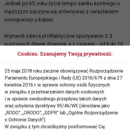
Jednak po 65. roku życia tempo zaniku kostnego u
mężczyzn zaczyna się zrównywać z narastaniem
osteoporozy u kobiet.
Arjmandi zaleca profilaktyczne spożywanie 2-3
suszonych śliwek dziennie, a z czasem - od 6 do 10.
Śliwki mogą być dodawane do wielu potraw.
Cookies. Szanujemy Twoją prywatność.
www.fit.pl
25 maja 2018 roku zacznie obowiązywać Rozporządzenie
Parlamentu Europejskiego i Rady (UE) 2016/679 z dnia 27
kwietnia 2016 r. w sprawie ochrony osób fizycznych
w związku z przetwarzaniem danych osobowych
i w sprawie swobodnego przepływu takich danych
oraz uchylenia dyrektywy 95/46/WE (określane jako
BADANIA
NAUKOWCY
USA
„RODO”, „ORODO”, „GDPR” lub „Ogólne Rozporządzenie
o Ochronie Danych”).
POZYTYWNE DZIAŁANIE
ZAPOBIEGANIE
W związku z tym chcielibyśmy poinformować Cię