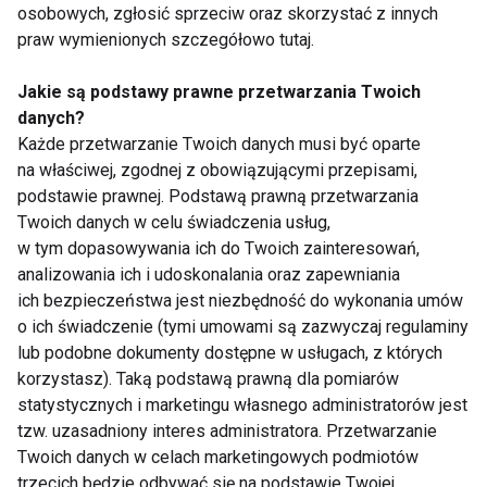
osobowych, zgłosić sprzeciw oraz skorzystać z innych
Urazy kregosłupa
Nastrój w pracy
praw wymienionych szczegółowo tutaj.
leczone komórkami
negatywnie wpływa na
macierzystymi
kręgosłup!
Jakie są podstawy prawne przetwarzania Twoich
danych?
Każde przetwarzanie Twoich danych musi być oparte
na właściwej, zgodnej z obowiązującymi przepisami,
podstawie prawnej. Podstawą prawną przetwarzania
Twoich danych w celu świadczenia usług,
w tym dopasowywania ich do Twoich zainteresowań,
Omega 3 i kurkumina
Ćwiczenia łagodzą lęki
analizowania ich i udoskonalania oraz zapewniania
zregenerują rdzeń
pacjentów
ich bezpieczeństwa jest niezbędność do wykonania umów
kręgowy!
o ich świadczenie (tymi umowami są zazwyczaj regulaminy
lub podobne dokumenty dostępne w usługach, z których
korzystasz). Taką podstawą prawną dla pomiarów
Pokaż więcej
statystycznych i marketingu własnego administratorów jest
tzw. uzasadniony interes administratora. Przetwarzanie
Twoich danych w celach marketingowych podmiotów
trzecich będzie odbywać się na podstawie Twojej