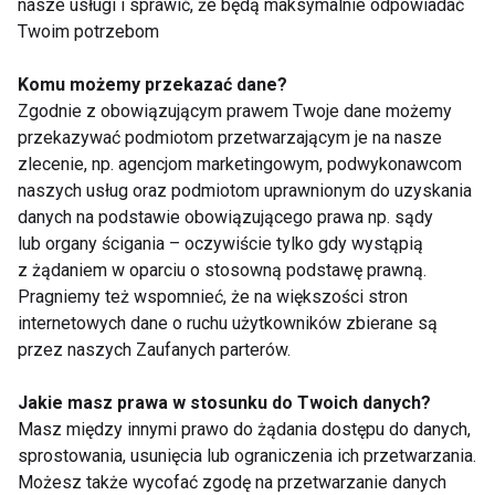
nasze usługi i sprawić, że będą maksymalnie odpowiadać
Twoim potrzebom
Zielony Jęczmień -
Źle dopasowany
Komu możemy przekazać dane?
Czym tak naprawdę
stanik jest niezdrowy
Zgodnie z obowiązującym prawem Twoje dane możemy
jest ten cudowny sok?
dla twoich pleców!
przekazywać podmiotom przetwarzającym je na nasze
zlecenie, np. agencjom marketingowym, podwykonawcom
naszych usług oraz podmiotom uprawnionym do uzyskania
danych na podstawie obowiązującego prawa np. sądy
lub organy ścigania – oczywiście tylko gdy wystąpią
z żądaniem w oparciu o stosowną podstawę prawną.
Pragniemy też wspomnieć, że na większości stron
Skolioza szkodliwa
Siedzący tryb życia
internetowych dane o ruchu użytkowników zbierane są
bardziej niż się zdaje!
sprzyja nowotworom
przez naszych Zaufanych parterów.
Jakie masz prawa w stosunku do Twoich danych?
Masz między innymi prawo do żądania dostępu do danych,
sprostowania, usunięcia lub ograniczenia ich przetwarzania.
Możesz także wycofać zgodę na przetwarzanie danych