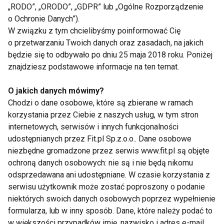
„RODO”, „ORODO”, „GDPR” lub „Ogólne Rozporządzenie
o Ochronie Danych”).
W związku z tym chcielibyśmy poinformować Cię
FITNESS
FIT
LIPOSUKCJA
DIETETYKA
o przetwarzaniu Twoich danych oraz zasadach, na jakich
będzie się to odbywało po dniu 25 maja 2018 roku. Poniżej
PRAWIDŁOWE ODŻYWIANIE
DIETY
znajdziesz podstawowe informacje na ten temat.
TKANKA TŁUSZCZOWA
ODCHUDZANIE
O jakich danych mówimy?
Chodzi o dane osobowe, które są zbierane w ramach
korzystania przez Ciebie z naszych usług, w tym stron
internetowych, serwisów i innych funkcjonalności
udostępnianych przez Fit.pl Sp.z.o.o.. Dane osobowe
Fitness
niezbędne gromadzone przez serwis www.fit.pl są objęte
ochroną danych osobowych: nie są i nie będą nikomu
odsprzedawana ani udostępniane. W czasie korzystania z
serwisu użytkownik może zostać poproszony o podanie
niektórych swoich danych osobowych poprzez wypełnienie
formularza, lub w inny sposób. Dane, które należy podać to
w większości przypadków imię, nazwisko i adres e-mail.