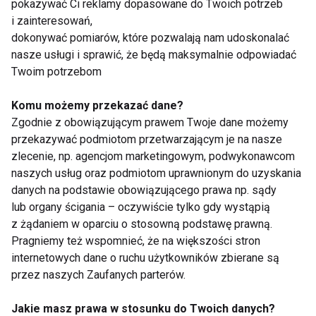
pokazywać Ci reklamy dopasowane do Twoich potrzeb
i zainteresowań,
Fit
dokonywać pomiarów, które pozwalają nam udoskonalać
nasze usługi i sprawić, że będą maksymalnie odpowiadać
Twoim potrzebom
Komu możemy przekazać dane?
Zgodnie z obowiązującym prawem Twoje dane możemy
przekazywać podmiotom przetwarzającym je na nasze
Kiedy warto zrobić
Aktywność fizyczna w
zlecenie, np. agencjom marketingowym, podwykonawcom
przerwę od treningów
trakcie menopauzy –
naszych usług oraz podmiotom uprawnionym do uzyskania
– poradnik dla
nowe podejście do
danych na podstawie obowiązującego prawa np. sądy
świadomych
kobiecego ciała
lub organy ścigania – oczywiście tylko gdy wystąpią
sportowców
z żądaniem w oparciu o stosowną podstawę prawną.
Pragniemy też wspomnieć, że na większości stron
internetowych dane o ruchu użytkowników zbierane są
przez naszych Zaufanych parterów.
Jakie masz prawa w stosunku do Twoich danych?
Eko na talerzu – jak
Majówka bez