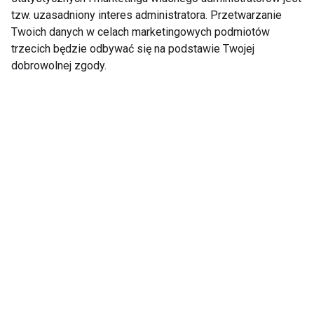
sprawdź czy w nie
fizyczna wpływa
tzw. uzasadniony interes administratora. Przetwarzanie
wierzysz
pozytywnie na
Twoich danych w celach marketingowych podmiotów
zdrowie?
trzecich będzie odbywać się na podstawie Twojej
Pokaż więcej
dobrowolnej zgody.
Nie przegap nowości ze
świata FIT!
Zapisz się do naszego newslettera
Wyrażam zgodę na otrzymywanie informacji
handlowej drogą elektroniczną na podany adres e-mail
przez FIT.PL. Więcej informacji znajdziesz w Polityce