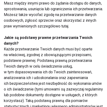
dieta eco-friendly
wyrzutów sumienia:
Masz między innymi prawo do żądania dostępu do danych,
wpływa na zdrowie i
jak balansować
sprostowania, usunięcia lub ograniczenia ich przetwarzania.
planetę?
przyjemność i
Możesz także wycofać zgodę na przetwarzanie danych
zdrowie?
osobowych, zgłosić sprzeciw oraz skorzystać z innych
praw wymienionych szczegółowo tutaj.
Jakie są podstawy prawne przetwarzania Twoich
danych?
Każde przetwarzanie Twoich danych musi być oparte
Treningi dla seniorów:
Popularni
na właściwej, zgodnej z obowiązującymi przepisami,
Programy ćwiczeń
Fitinfluencerzy Marita
podstawie prawnej. Podstawą prawną przetwarzania
wspierające zdrowie i
Surima Majewska i
witalność w starszym
Danel Majewski
Twoich danych w celu świadczenia usług,
wieku
promują nowy trend:
w tym dopasowywania ich do Twoich zainteresowań,
Modę na nie picie
analizowania ich i udoskonalania oraz zapewniania
alkoholu
ich bezpieczeństwa jest niezbędność do wykonania umów
o ich świadczenie (tymi umowami są zazwyczaj regulaminy
lub podobne dokumenty dostępne w usługach, z których
korzystasz). Taką podstawą prawną dla pomiarów
Treningowe mity -
Dlaczego aktywność
statystycznych i marketingu własnego administratorów jest