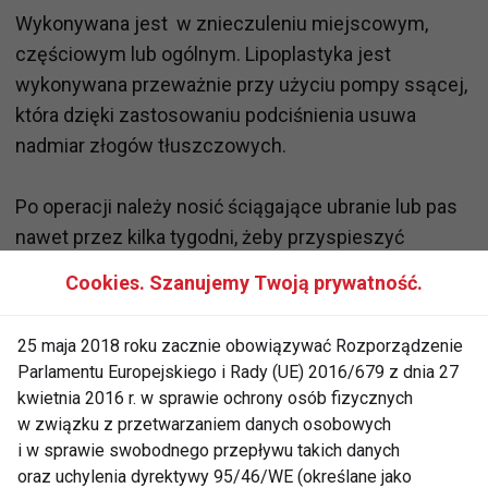
Wykonywana jest w znieczuleniu miejscowym,
częściowym lub ogólnym. Lipoplastyka jest
wykonywana przeważnie przy użyciu pompy ssącej,
która dzięki zastosowaniu podciśnienia usuwa
nadmiar złogów tłuszczowych.
Po operacji należy nosić ściągające ubranie lub pas
nawet przez kilka tygodni, żeby przyspieszyć
obkurczanie się skóry i zminimalizować opuchnięcia.
Cookies. Szanujemy Twoją prywatność.
Powrotu do pracy można spodziewać się po upływie
1-2 tygodni, w zależności od rozległości operacji.
25 maja 2018 roku zacznie obowiązywać Rozporządzenie
Parlamentu Europejskiego i Rady (UE) 2016/679 z dnia 27
kwietnia 2016 r. w sprawie ochrony osób fizycznych
w związku z przetwarzaniem danych osobowych
www.fit.pl
i w sprawie swobodnego przepływu takich danych
oraz uchylenia dyrektywy 95/46/WE (określane jako