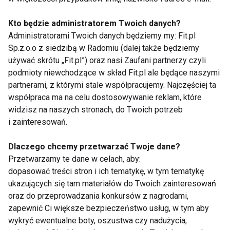
Legginsy bezszwowe
Jak trenować, żeby
Kto będzie administratorem Twoich danych?
na pilates - dlaczego
schudnąć? Fakty, mity
Administratorami Twoich danych będziemy my: Fit.pl
odzież naprawdę ma
i skuteczne strategie
Sp.z.o.o z siedzibą w Radomiu (dalej także będziemy
znaczenie
używać skrótu „Fit.pl”) oraz nasi Zaufani partnerzy czyli
podmioty niewchodzące w skład Fit.pl ale będące naszymi
partnerami, z którymi stale współpracujemy. Najczęściej ta
współpraca ma na celu dostosowywanie reklam, które
widzisz na naszych stronach, do Twoich potrzeb
i zainteresowań.
Czy robot będzie
Czy naprawdę
Twoim trenerem?
potrzebujesz 10
Dlaczego chcemy przetwarzać Twoje dane?
Fitness przyszłości
tysięcy kroków
Przetwarzamy te dane w celach, aby:
balansuje na granicy
dziennie?
dopasować treści stron i ich tematykę, w tym tematykę
realu i wirtualu
Sprawdzamy fakty
ukazujących się tam materiałów do Twoich zainteresowań
Pokaż więcej
oraz do przeprowadzania konkursów z nagrodami,
zapewnić Ci większe bezpieczeństwo usług, w tym aby
wykryć ewentualne boty, oszustwa czy nadużycia,