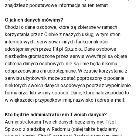
lepiej niż urzędnicy będą wiedzieli co robić z
znajdziesz podstawowe informacje na ten temat.
zaoszczędzonymi pieniędzmi.
O jakich danych mówimy?
Chodzi o dane osobowe, które są zbierane w ramach
Top Trendy w polskiej branży fitness,
korzystania przez Ciebie z naszych usług, w tym stron
zdaniem Macieja Dufrata -
internetowych, serwisów i innych funkcjonalności
Director of Sales
w
Core Health & Fitness
udostępnianych przez Fit.pl Sp.z.o.o.. Dane osobowe
niezbędne gromadzone przez serwis www.fit.pl są objęte
Co do top 3 trendy 2024 to:
ochroną danych osobowych: nie są i nie będą nikomu
odsprzedawana ani udostępniane. W czasie korzystania z
Numerem jeden w mojej opinii jest
trening z
serwisu użytkownik może zostać poproszony o podanie
wolnym ciężarem i trening na maszynach typu
niektórych swoich danych osobowych poprzez wypełnienie
formularza, lub w inny sposób. Dane, które należy podać to
plate loaded
. CORE H&F notuje rok do roku
w większości przypadków imię, nazwisko i adres e-mail.
największe wzrosty w sprzedaży w tym segmencie
sprzętowym. Całe szeregi tzw. half rack z
Kto będzie administratorem Twoich danych?
podestami, na których entuzjaści fitness, których
Administratorami Twoich danych będziemy my: Fit.pl
średnia wieku bardzo mocno ostatnio się obniżyła,
Sp.z.o.o z siedzibą w Radomiu (dalej także będziemy