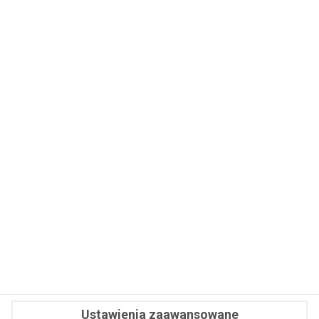
ZAPISZ SIĘ
WSPÓŁPRACA
REDAKCJA
PRYWATNOŚĆ
Cookies
Powiadomienia
Newsletter
Fit.pl © 2026 Wszystkie prawa zastrzeżone.
Ustawienia zaawansowane