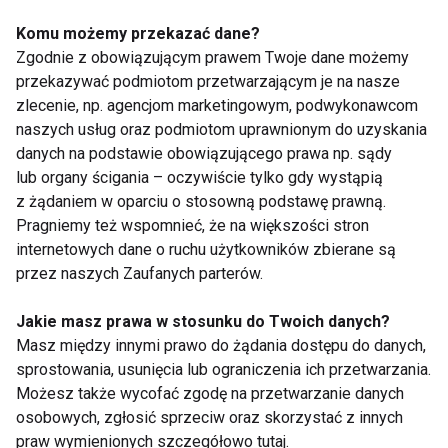
zdobyć tak szeroką rzeszę entuzjastów, że mówimy
Komu możemy przekazać dane?
już w naszym przypadku o trendzie. Maszyna
Zgodnie z obowiązującym prawem Twoje dane możemy
półwolna Glute Drive Nautilus, ławki typu glute,
przekazywać podmiotom przetwarzającym je na nasze
maszyna półwolna do przysiadów z pasem tzw. belt
zlecenie, np. agencjom marketingowym, podwykonawcom
naszych usług oraz podmiotom uprawnionym do uzyskania
squad, czy wreszcie schody mechaniczne
danych na podstawie obowiązującego prawa np. sądy
StairMaster to tylko niektóre urządzenia, gdzie
lub organy ścigania – oczywiście tylko gdy wystąpią
odnotowaliśmy znaczący wzrost sprzedaży w
z żądaniem w oparciu o stosowną podstawę prawną.
ostatnich latach a trend jest nadal w fazie
Pragniemy też wspomnieć, że na większości stron
wznoszącej.
internetowych dane o ruchu użytkowników zbierane są
przez naszych Zaufanych parterów.
Ostatnim wszechobecnym, ale również dotyczącym
naszej branży zjawiskiem jest sztuczna inteligencja.
Jakie masz prawa w stosunku do Twoich danych?
Masz między innymi prawo do żądania dostępu do danych,
AI zrewolucjonizuje sposób, w jaki mierzymy nasze
sprostowania, usunięcia lub ograniczenia ich przetwarzania.
holistyczne wskaźniki – poziom stresu, jakość snu,
Możesz także wycofać zgodę na przetwarzanie danych
zdrowie serca, a nawet potrzeby żywieniowe.
osobowych, zgłosić sprzeciw oraz skorzystać z innych
Niektórzy operatorzy klubów fitness zaczynają
praw wymienionych szczegółowo tutaj.