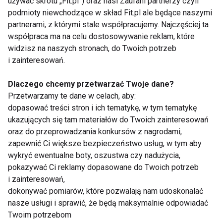
ćwiczą idelany martwy ciąg czy też poprawną
używać skrótu „Fit.pl”) oraz nasi Zaufani partnerzy czyli
podmioty niewchodzące w skład Fit.pl ale będące naszymi
technikę przysiadów. Maszyny z zakładanym
partnerami, z którymi stale współpracujemy. Najczęściej ta
obciążeniem talerzowym, czyli „plate loaded", które
współpraca ma na celu dostosowywanie reklam, które
pozwalają trenować efektywnie zarówno
widzisz na naszych stronach, do Twoich potrzeb
początkującym jak i najbardziej zaawansowanym
i zainteresowań.
trenującym, zdobywają coraz większą część
przestrzeni fitness w klubach. W to wszystko
Dlaczego chcemy przetwarzać Twoje dane?
Przetwarzamy te dane w celach, aby:
wpisuje się aspekt social media i postowania swoich
dopasować treści stron i ich tematykę, w tym tematykę
postępów, danej serii przysiadów czy martwego
ukazujących się tam materiałów do Twoich zainteresowań
ciągu, podciągnięć z dodatkowym obciążeniem etc.
oraz do przeprowadzania konkursów z nagrodami,
To niewątpliwie istotny i dynamicznie rozwijający
zapewnić Ci większe bezpieczeństwo usług, w tym aby
się trend w aktualnym świecie fitness.
wykryć ewentualne boty, oszustwa czy nadużycia,
pokazywać Ci reklamy dopasowane do Twoich potrzeb
Kolejnym trendem są, wszelkie ćwiczenia na
i zainteresowań,
mięśnie pośladkowe tzw. glute.
Po części wiąże się
dokonywać pomiarów, które pozwalają nam udoskonalać
nasze usługi i sprawić, że będą maksymalnie odpowiadać
to z powyższym trendem maszyn półwolnych, ale w
Twoim potrzebom
CORE widzimy, że ta konkretna partia mięśni potrafiła