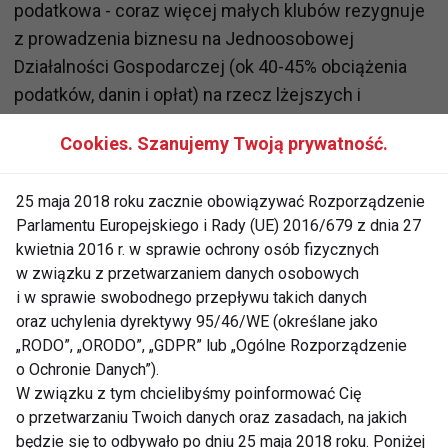
podatkowa - coraz więcej małych klubów rezygnuje
z prowadzenia biznesu na Jednoosobowej
Działalności Gospodarczej (ok 40-45% obciążenia
podatków, danin i opłat) na rzecz lżejszych i
dostosowanych pod nasza branżę form
Cookies. Szanujemy Twoją prywatność.
prowadzenie klubów fitness jak np. Fundacja
sportowa czy Klub Sportowy (max 7% całościowego
25 maja 2018 roku zacznie obowiązywać Rozporządzenie
podatku, a w wielu przypadkach poniżej 3%). Brak
Parlamentu Europejskiego i Rady (UE) 2016/679 z dnia 27
obowiązkowego ZUSu dla właściciela, zwolnienie z
kwietnia 2016 r. w sprawie ochrony osób fizycznych
VAT czy brak podatku dochodowego, przy
w związku z przetwarzaniem danych osobowych
zachowaniu wszystkich zalet prowadzenia biznesu i
i w sprawie swobodnego przepływu takich danych
zatrudnienia pracowników na normalnych umowach,
oraz uchylenia dyrektywy 95/46/WE (określane jako
daje olbrzymią przewagę nad konkurencją, która
„RODO”, „ORODO”, „GDPR” lub „Ogólne Rozporządzenie
o Ochronie Danych”).
nadal ponad 40% tego co zarobi traci na rzecz
W związku z tym chcielibyśmy poinformować Cię
podatków na nieefektywne usługi publiczne.
o przetwarzaniu Twoich danych oraz zasadach, na jakich
Właściciele małych klubów w końcu zrozumieli, że
będzie się to odbywało po dniu 25 maja 2018 roku. Poniżej