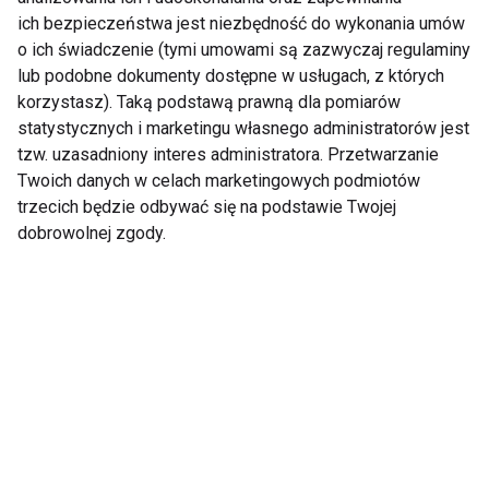
ich bezpieczeństwa jest niezbędność do wykonania umów
TRENING
AKTUALNOŚCI
o ich świadczenie (tymi umowami są zazwyczaj regulaminy
lub podobne dokumenty dostępne w usługach, z których
korzystasz). Taką podstawą prawną dla pomiarów
statystycznych i marketingu własnego administratorów jest
tzw. uzasadniony interes administratora. Przetwarzanie
Trening
Twoich danych w celach marketingowych podmiotów
trzecich będzie odbywać się na podstawie Twojej
dobrowolnej zgody.
Trening latem – lepiej
Spacer po posiłku – jak
ćwiczyć rano czy
wpływa na poziom
wieczorem?
cukru we krwi?