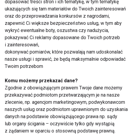
dopasować treści stron i ich tematykę, w tym tematykę
Cel
: Poprawa siły funkcjonalnej u osoby 40-letniej po
ukazujących się tam materiałów do Twoich zainteresowań
okresie siedzącego trybu życia.
oraz do przeprowadzania konkursów z nagrodami,
zapewnić Ci większe bezpieczeństwo usług, w tym aby
Tydzień 1–4
:
wykryć ewentualne boty, oszustwa czy nadużycia,
pokazywać Ci reklamy dopasowane do Twoich potrzeb
Ćwiczenia z masą ciała (przysiady,
i zainteresowań,
wykroki, podpory)
dokonywać pomiarów, które pozwalają nam udoskonalać
nasze usługi i sprawić, że będą maksymalnie odpowiadać
Mobilizacja i rozciąganie
Twoim potrzebom
Krótkie marszobiegi
Komu możemy przekazać dane?
Tydzień 5–8
:
Zgodnie z obowiązującym prawem Twoje dane możemy
przekazywać podmiotom przetwarzającym je na nasze
Wprowadzenie małych ciężarów
zlecenie, np. agencjom marketingowym, podwykonawcom
(kettlebell, taśmy)
naszych usług oraz podmiotom uprawnionym do uzyskania
danych na podstawie obowiązującego prawa np. sądy
Trening obwodowy
lub organy ścigania – oczywiście tylko gdy wystąpią
Cardio interwałowe (np. rower
z żądaniem w oparciu o stosowną podstawę prawną.