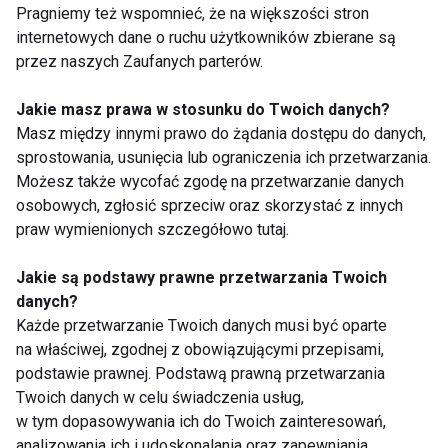
stacjonarny)
Pragniemy też wspomnieć, że na większości stron
internetowych dane o ruchu użytkowników zbierane są
Tydzień 9+
:
przez naszych Zaufanych parterów.
Praca nad mocą i dynamiką
Jakie masz prawa w stosunku do Twoich danych?
Masz między innymi prawo do żądania dostępu do danych,
Trening siłowy z wolnymi ciężarami
sprostowania, usunięcia lub ograniczenia ich przetwarzania.
Elementy propriocepcji i równowagi
Możesz także wycofać zgodę na przetwarzanie danych
osobowych, zgłosić sprzeciw oraz skorzystać z innych
Trening adaptacyjny to inteligentne podejście do
praw wymienionych szczegółowo tutaj.
pracy z ciałem, które uwzględnia jego możliwości,
Jakie są podstawy prawne przetwarzania Twoich
ograniczenia i zdolność do regeneracji. W erze
danych?
przeciążenia, stresu i „szybkich efektów”, ten model
Każde przetwarzanie Twoich danych musi być oparte
proponuje
świadomą i bezpieczną drogę do
na właściwej, zgodnej z obowiązującymi przepisami,
zdrowia, siły i sprawności
. Niezależnie od wieku,
podstawie prawnej. Podstawą prawną przetwarzania
poziomu zaawansowania czy celu – adaptacja to
Twoich danych w celu świadczenia usług,
w tym dopasowywania ich do Twoich zainteresowań,
fundament skutecznego treningu.
analizowania ich i udoskonalania oraz zapewniania