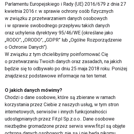
od celu.
Parlamentu Europejskiego i Rady (UE) 2016/679 z dnia 27
kwietnia 2016 r. w sprawie ochrony osób fizycznych
4.
Faza specjalistyczna (jeśli dotyczy)
w związku z przetwarzaniem danych osobowych
i w sprawie swobodnego przepływu takich danych
W treningu sportowym – skupienie na elementach
oraz uchylenia dyrektywy 95/46/WE (określane jako
„RODO”, „ORODO”, „GDPR” lub „Ogólne Rozporządzenie
specyficznych dla danej dyscypliny. W treningu
o Ochronie Danych”).
prozdrowotnym – kontynuacja budowania
W związku z tym chcielibyśmy poinformować Cię
sprawności funkcjonalnej.
o przetwarzaniu Twoich danych oraz zasadach, na jakich
będzie się to odbywało po dniu 25 maja 2018 roku. Poniżej
5.
Regeneracja i adaptacja wtórna
znajdziesz podstawowe informacje na ten temat.
To moment, w którym ciało „odrabia” stres
O jakich danych mówimy?
treningowy i osiąga wyższy poziom wydolności.
Chodzi o dane osobowe, które są zbierane w ramach
Ignorowanie tej fazy prowadzi do przetrenowania.
korzystania przez Ciebie z naszych usług, w tym stron
internetowych, serwisów i innych funkcjonalności
Kluczowe zasady treningu
udostępnianych przez Fit.pl Sp.z.o.o.. Dane osobowe
adaptacyjnego
niezbędne gromadzone przez serwis www.fit.pl są objęte
ochroną danych osobowych: nie są i nie będą nikomu