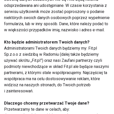
odsprzedawana ani udostępniane. W czasie korzystania z
Zasada indywidualizacji
– każdy
serwisu użytkownik może zostać poproszony o podanie
organizm reaguje inaczej; ważna jest
niektórych swoich danych osobowych poprzez wypełnienie
personalizacja planu.
formularza, lub w inny sposób. Dane, które należy podać to
Zasada progresji
– bez wzrostu
w większości przypadków imię, nazwisko i adres e-mail.
bodźców nie ma adaptacji.
Kto będzie administratorem Twoich danych?
Zasada periodyzacji
– zmienność
Administratorami Twoich danych będziemy my: Fit.pl
treningu w czasie (np. tygodnie
Sp.z.o.o z siedzibą w Radomiu (dalej także będziemy
akumulacji, intensyfikacji, deload).
używać skrótu „Fit.pl”) oraz nasi Zaufani partnerzy czyli
podmioty niewchodzące w skład Fit.pl ale będące naszymi
Zasada kompensacji
– odpowiedni
partnerami, z którymi stale współpracujemy. Najczęściej ta
czas na odpoczynek i odbudowę
współpraca ma na celu dostosowywanie reklam, które
zasobów energetycznych.
widzisz na naszych stronach, do Twoich potrzeb
i zainteresowań.
Przykład: trening adaptacyjny w
Dlaczego chcemy przetwarzać Twoje dane?
praktyce
Przetwarzamy te dane w celach, aby: