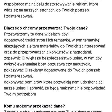
współpraca ma na celu dostosowywanie reklam, które
widzisz na naszych stronach, do Twoich potrzeb
i zainteresowań.
Zdrowie
Dlaczego chcemy przetwarzać Twoje dane?
Przetwarzamy te dane w celach, aby:
dopasować treści stron i ich tematykę, w tym tematykę
ukazujących się tam materiałów do Twoich zainteresowań
oraz do przeprowadzania konkursów z nagrodami,
zapewnić Ci większe bezpieczeństwo usług, w tym aby
wykryć ewentualne boty, oszustwa czy nadużycia,
pokazywać Ci reklamy dopasowane do Twoich potrzeb
Klinika Implantologii -
Jakie zabiegi
nowoczesne
stomatologiczne
i zainteresowań,
rozwiązania dla
pomogą Ci zadbać o
dokonywać pomiarów, które pozwalają nam udoskonalać
zdrowego i pięknego
piękny uśmiech?
nasze usługi i sprawić, że będą maksymalnie odpowiadać
uśmiechu
Twoim potrzebom
Komu możemy przekazać dane?