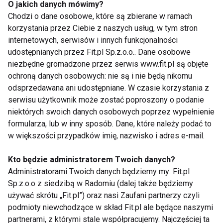
O jakich danych mówimy?
strefa z szeroką ofertą bezalkoholowych trunków, z
Chodzi o dane osobowe, które są zbierane w ramach
pewnością spełni oczekiwania osób dbających o
korzystania przez Ciebie z naszych usług, w tym stron
zdrowy styl życia.
internetowych, serwisów i innych funkcjonalności
udostępnianych przez Fit.pl Sp.z.o.o.. Dane osobowe
Trend NoLo nie tylko redefiniuje nasze podejście do
niezbędne gromadzone przez serwis www.fit.pl są objęte
picia alkoholu, ale również otwiera przed nami
ochroną danych osobowych: nie są i nie będą nikomu
szeroki wachlarz nowych smaków i możliwości
odsprzedawana ani udostępniane. W czasie korzystania z
serwisu użytkownik może zostać poproszony o podanie
kulinarnej eksploracji. Dzięki nowoczesnym
niektórych swoich danych osobowych poprzez wypełnienie
technologiom produkcji oraz rosnącej świadomości
formularza, lub w inny sposób. Dane, które należy podać to
konsumentów, napoje bezalkoholowe stają się
w większości przypadków imię, nazwisko i adres e-mail.
nieodłącznym elementem współczesnej
gastronomii i stylu życia.
Kto będzie administratorem Twoich danych?
Administratorami Twoich danych będziemy my: Fit.pl
Sp.z.o.o z siedzibą w Radomiu (dalej także będziemy
używać skrótu „Fit.pl”) oraz nasi Zaufani partnerzy czyli
ZDROWIE
ALKOHOL
podmioty niewchodzące w skład Fit.pl ale będące naszymi
partnerami, z którymi stale współpracujemy. Najczęściej ta