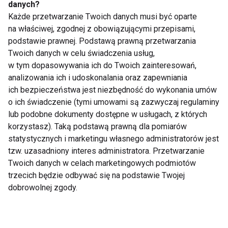
danych?
Detoks alkoholowy:
9 września: Dzień
Każde przetwarzanie Twoich danych musi być oparte
Droga do trzeźwości –
Świadomości FAS –
Praktyczne wskazówki
Cichy Zabójca
na właściwej, zgodnej z obowiązującymi przepisami,
i informacje
Potencjału
podstawie prawnej. Podstawą prawną przetwarzania
Dziecięcego
Twoich danych w celu świadczenia usług,
w tym dopasowywania ich do Twoich zainteresowań,
analizowania ich i udoskonalania oraz zapewniania
ich bezpieczeństwa jest niezbędność do wykonania umów
o ich świadczenie (tymi umowami są zazwyczaj regulaminy
lub podobne dokumenty dostępne w usługach, z których
Czym jest zjawisko
Alkoholizm –
korzystasz). Taką podstawą prawną dla pomiarów
NoLo?
przyczyny i
statystycznych i marketingu własnego administratorów jest
samoregulacja
tzw. uzasadniony interes administratora. Przetwarzanie
Twoich danych w celach marketingowych podmiotów
trzecich będzie odbywać się na podstawie Twojej
dobrowolnej zgody.