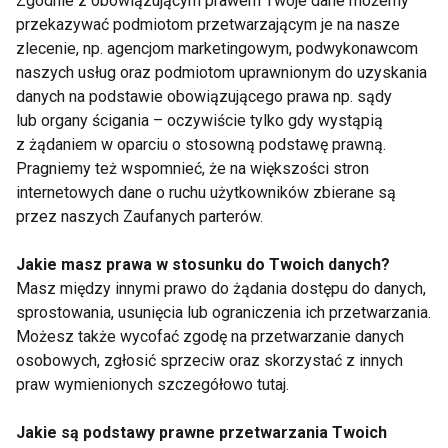
Zgodnie z obowiązującym prawem Twoje dane możemy
przekazywać podmiotom przetwarzającym je na nasze
zlecenie, np. agencjom marketingowym, podwykonawcom
Chiropraktyka i
Niezbędne dla serca i
naszych usług oraz podmiotom uprawnionym do uzyskania
biorezonans – kiedy
mięśni. Dlaczego
warto z nich
warto suplementować
danych na podstawie obowiązującego prawa np. sądy
skorzystać?
kwasy omega-3?
lub organy ścigania – oczywiście tylko gdy wystąpią
Holistyczne podejście
z żądaniem w oparciu o stosowną podstawę prawną.
do zdrowia w
Pokaż więcej
Pragniemy też wspomnieć, że na większości stron
Krakowie
internetowych dane o ruchu użytkowników zbierane są
przez naszych Zaufanych parterów.
Jakie masz prawa w stosunku do Twoich danych?
Alkohol
Masz między innymi prawo do żądania dostępu do danych,
sprostowania, usunięcia lub ograniczenia ich przetwarzania.
Możesz także wycofać zgodę na przetwarzanie danych
osobowych, zgłosić sprzeciw oraz skorzystać z innych
praw wymienionych szczegółowo tutaj.
Jakie są podstawy prawne przetwarzania Twoich