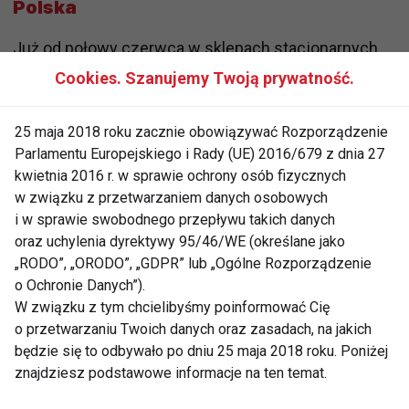
Polska
Już od połowy czerwca w sklepach stacjonarnych
Lidl Polska będzie pojawiać się specjalna strefa z
Cookies. Szanujemy Twoją prywatność.
trunkami bezalkoholowymi, która przez całe lato
potowarzyszy klientom sieci. W ofercie znajdą się
25 maja 2018 roku zacznie obowiązywać Rozporządzenie
białe, czerwone i musujące napoje gronowe, a także
Parlamentu Europejskiego i Rady (UE) 2016/679 z dnia 27
inne trunki. Dodatkowo, przez cały czerwiec, na
kwietnia 2016 r. w sprawie ochrony osób fizycznych
w związku z przetwarzaniem danych osobowych
lidlowych półkach można znaleźć bezalkoholowe
i w sprawie swobodnego przepływu takich danych
piwa kraftowe z Browaru Trzech Kumpli. W stałym
oraz uchylenia dyrektywy 95/46/WE (określane jako
asortymencie sieci klienci znajdą również piwo
„RODO”, „ORODO”, „GDPR” lub „Ogólne Rozporządzenie
marki własnej Argus 0% w smakach: Aloe vera,
o Ochronie Danych”).
grejpfrut oraz cytryna-mięta, a także Perlenbacher
W związku z tym chcielibyśmy poinformować Cię
pszeniczne 0%.
o przetwarzaniu Twoich danych oraz zasadach, na jakich
będzie się to odbywało po dniu 25 maja 2018 roku. Poniżej
Bez względu na to, czy planujemy spotkanie z
znajdziesz podstawowe informacje na ten temat.
przyjaciółmi, czy spokojny wieczór w domu, nowa