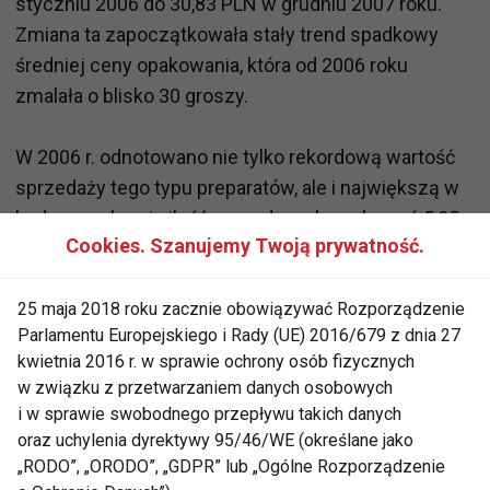
styczniu 2006 do 30,83 PLN w grudniu 2007 roku.
Zmiana ta zapoczątkowała stały trend spadkowy
średniej ceny opakowania, która od 2006 roku
zmalała o blisko 30 groszy.
W 2006 r. odnotowano nie tylko rekordową wartość
sprzedaży tego typu preparatów, ale i największą w
badanym okresie ilość sprzedanych opakowań 5,85
Cookies. Szanujemy Twoją prywatność.
mln sztuk. Od tego roku zarówno wartość jak i ilość
sprzedanych opakowań stopniowo maleje. Warto
zauważyć jednak, że ilość sprzedanych opakowań
25 maja 2018 roku zacznie obowiązywać Rozporządzenie
Parlamentu Europejskiego i Rady (UE) 2016/679 z dnia 27
maleje zdecydowanie wolniej od wartości sprzedaży,
kwietnia 2016 r. w sprawie ochrony osób fizycznych
tj. w ostatnich 4 latach spadła o 9,2% osiągając w
w związku z przetwarzaniem danych osobowych
2009 roku wartość 5,315 mln sztuk.
i w sprawie swobodnego przepływu takich danych
oraz uchylenia dyrektywy 95/46/WE (określane jako
Jednym z czynników mających wpływ na spadającą
„RODO”, „ORODO”, „GDPR” lub „Ogólne Rozporządzenie