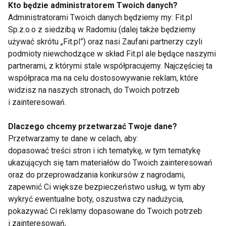
Kto będzie administratorem Twoich danych?
Monitor Zdrowia OSOZ to raport wydawany przez
Administratorami Twoich danych będziemy my: Fit.pl
Ogólnopolski System Ochrony Zdrowia, który w
Sp.z.o.o z siedzibą w Radomiu (dalej także będziemy
używać skrótu „Fit.pl”) oraz nasi Zaufani partnerzy czyli
każdym miesiącu publikuje informacje dotyczące
podmioty niewchodzące w skład Fit.pl ale będące naszymi
zachorowalności, kosztów leczenia oraz
partnerami, z którymi stale współpracujemy. Najczęściej ta
częstotliwości występowania chorób w Polsce.
współpraca ma na celu dostosowywanie reklam, które
Szczegółowe informacje na temat bieżącej
widzisz na naszych stronach, do Twoich potrzeb
konsumpcji leków można znaleźć w miesięczniku
i zainteresowań.
OSOZ.
Dlaczego chcemy przetwarzać Twoje dane?
Przetwarzamy te dane w celach, aby:
www.fit.pl
dopasować treści stron i ich tematykę, w tym tematykę
ukazujących się tam materiałów do Twoich zainteresowań
LEKI
LECZENIE
NADCIŚNIENIE
ZDROWIE
oraz do przeprowadzania konkursów z nagrodami,
zapewnić Ci większe bezpieczeństwo usług, w tym aby
wykryć ewentualne boty, oszustwa czy nadużycia,
pokazywać Ci reklamy dopasowane do Twoich potrzeb
i zainteresowań,