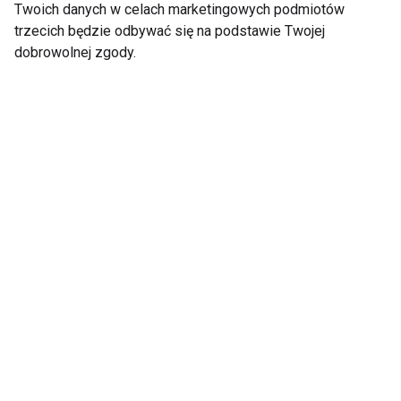
Twoich danych w celach marketingowych podmiotów
trzecich będzie odbywać się na podstawie Twojej
dobrowolnej zgody.
Balonikowanie żołądka
Czy powinniśmy bać
– nieinwazyjny zabieg
się dentysty?
w leczeniu otyłości
Charytatywny
Zielony Jęczmień -
Mikołajkowy Maraton
Czym tak naprawdę
Fitness
jest ten cudowny sok?