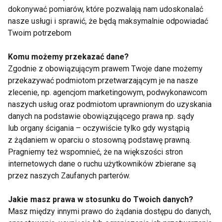
Leki
dokonywać pomiarów, które pozwalają nam udoskonalać
nasze usługi i sprawić, że będą maksymalnie odpowiadać
Twoim potrzebom
Komu możemy przekazać dane?
Zgodnie z obowiązującym prawem Twoje dane możemy
przekazywać podmiotom przetwarzającym je na nasze
zlecenie, np. agencjom marketingowym, podwykonawcom
Alka-Seltzer –
Jak wybrać dobrą
naszych usług oraz podmiotom uprawnionym do uzyskania
aspiryna, która ratuje
aptekę internetową?
danych na podstawie obowiązującego prawa np. sądy
przed kacem i
lub organy ścigania – oczywiście tylko gdy wystąpią
zawałem serca
z żądaniem w oparciu o stosowną podstawę prawną.
Pragniemy też wspomnieć, że na większości stron
internetowych dane o ruchu użytkowników zbierane są
przez naszych Zaufanych parterów.
Jakie masz prawa w stosunku do Twoich danych?
Zaburzenia erekcji
Niestrawność żołądka
Masz między innymi prawo do żądania dostępu do danych,
można leczyć
- przyczyny, objawy,