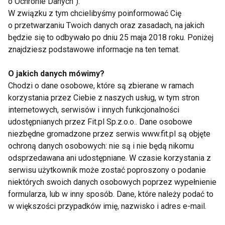
ilość sprzedanych opakowań może być wzrost ilości
o Ochronie Danych”).
W związku z tym chcielibyśmy poinformować Cię
tabletek w opakowaniu. W rekordowym 2006 roku w
o przetwarzaniu Twoich danych oraz zasadach, na jakich
opakowaniu było od 29,3 do 30,05 tabletek, a w
będzie się to odbywało po dniu 25 maja 2018 roku. Poniżej
ubiegłym roku 2009 opakowania zawierały od 30,00
znajdziesz podstawowe informacje na ten temat.
do 30,65 co oznacza wyraźny wzrost o ponad 2%.
O jakich danych mówimy?
Według prognoz analityków Ogólnopolskiego
Chodzi o dane osobowe, które są zbierane w ramach
korzystania przez Ciebie z naszych usług, w tym stron
Systemu Ochrony Zdrowia w 2010 roku nadal
internetowych, serwisów i innych funkcjonalności
utrzyma się tendencja zniżkowa zarówno w
udostępnianych przez Fit.pl Sp.z.o.o.. Dane osobowe
przypadku wartości sprzedaży, ilości sprzedanych
niezbędne gromadzone przez serwis www.fit.pl są objęte
opakowań, jak i ceny pojedynczego opakowania
ochroną danych osobowych: nie są i nie będą nikomu
preparatów przeciwko nadciśnieniu. Z kolei rok 2011
odsprzedawana ani udostępniane. W czasie korzystania z
powinien przynieść ustabilizowanie się rynku i
serwisu użytkownik może zostać poproszony o podanie
niektórych swoich danych osobowych poprzez wypełnienie
niewielkie wzrosty ilości sprzedanych opakowań jak
formularza, lub w inny sposób. Dane, które należy podać to
i wartości sprzedaży. Co ciekawe prognozuje się, że
w większości przypadków imię, nazwisko i adres e-mail.
cena pojedynczego opakowania będzie nadal maleć.