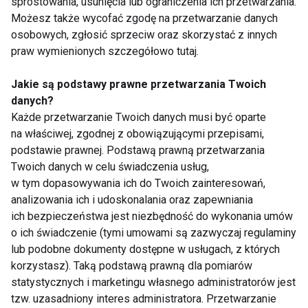
sprostowania, usunięcia lub ograniczenia ich przetwarzania.
leczenie
Możesz także wycofać zgodę na przetwarzanie danych
osobowych, zgłosić sprzeciw oraz skorzystać z innych
praw wymienionych szczegółowo tutaj.
Pokaż więcej
Jakie są podstawy prawne przetwarzania Twoich
danych?
Każde przetwarzanie Twoich danych musi być oparte
leczenie
na właściwej, zgodnej z obowiązującymi przepisami,
podstawie prawnej. Podstawą prawną przetwarzania
Twoich danych w celu świadczenia usług,
w tym dopasowywania ich do Twoich zainteresowań,
analizowania ich i udoskonalania oraz zapewniania
ich bezpieczeństwa jest niezbędność do wykonania umów
o ich świadczenie (tymi umowami są zazwyczaj regulaminy
lub podobne dokumenty dostępne w usługach, z których
Czy Twoja praca
Co na suchy kaszel -
korzystasz). Taką podstawą prawną dla pomiarów
zagraża Twojemu
jak się leczyć?
statystycznych i marketingu własnego administratorów jest
zdrowiu?
tzw. uzasadniony interes administratora. Przetwarzanie