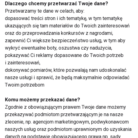
Dlaczego chcemy przetwarzać Twoje dane?
Dlaczego po obiedzie
Jedzenie oczami. Jak
Przetwarzamy te dane w celach, aby:
chce ci się spać?
kolor talerza wpływa
dopasować treści stron i ich tematykę, w tym tematykę
Dietetyk wyjaśnia 7
na apetyt?
ukazujących się tam materiałów do Twoich zainteresowań
najczęstszych
oraz do przeprowadzania konkursów z nagrodami,
przyczyn
zapewnić Ci większe bezpieczeństwo usług, w tym aby
wykryć ewentualne boty, oszustwa czy nadużycia,
pokazywać Ci reklamy dopasowane do Twoich potrzeb
i zainteresowań,
dokonywać pomiarów, które pozwalają nam udoskonalać
Zmęczenie po urlopie
Aromatyczna
nasze usługi i sprawić, że będą maksymalnie odpowiadać
– dlaczego zamiast
pielęgnacja ciała
Twoim potrzebom
energii wraca
latem w trendzie
frustracja?
sensory beauty -
Komu możemy przekazać dane?
troska o skórę i
Zgodnie z obowiązującym prawem Twoje dane możemy
przyjemność dla
Pokaż więcej
przekazywać podmiotom przetwarzającym je na nasze
zmysłów
zlecenie, np. agencjom marketingowym, podwykonawcom
naszych usług oraz podmiotom uprawnionym do uzyskania
danych na podstawie obowiązującego prawa np. sądy