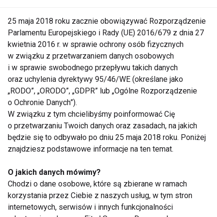
przerósł najśmielsze oczekiwania. Tarnów, jako
25 maja 2018 roku zacznie obowiązywać Rozporządzenie
miejsce narodzin marki, stał się niejako motorem
Parlamentu Europejskiego i Rady (UE) 2016/679 z dnia 27
napędowym dla całej sieci.
kwietnia 2016 r. w sprawie ochrony osób fizycznych
w związku z przetwarzaniem danych osobowych
Co dalej?
i w sprawie swobodnego przepływu takich danych
oraz uchylenia dyrektywy 95/46/WE (określane jako
Setny klub to nie koniec, lecz dopiero początek
„RODO”, „ORODO”, „GDPR” lub „Ogólne Rozporządzenie
nowego rozdziału. Założyciel sieci podkreśla, że
o Ochronie Danych”).
solidne fundamenty pozwalają na jeszcze szybszy
W związku z tym chcielibyśmy poinformować Cię
rozwój. Kolejne lokalizacje, nowe pomysły i
o przetwarzaniu Twoich danych oraz zasadach, na jakich
nieustanny rozwój to plany, które mają wznieść
będzie się to odbywało po dniu 25 maja 2018 roku. Poniżej
Xtreme na jeszcze wyższy poziom.
znajdziesz podstawowe informacje na ten temat.
Inspiracja dla Przedsiębiorców
O jakich danych mówimy?
Chodzi o dane osobowe, które są zbierane w ramach
Historia Xtreme to przykład, że wielkie marzenia
korzystania przez Ciebie z naszych usług, w tym stron
internetowych, serwisów i innych funkcjonalności
można zrealizować, zaczynając od zera. To