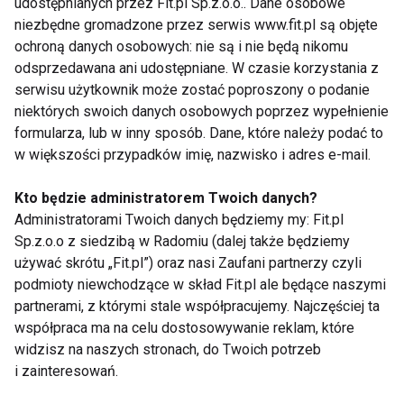
udostępnianych przez Fit.pl Sp.z.o.o.. Dane osobowe
inspiracja dla każdego, kto chce zmieniać
niezbędne gromadzone przez serwis www.fit.pl są objęte
rzeczywistość i budować coś wyjątkowego. Sukces
ochroną danych osobowych: nie są i nie będą nikomu
marki pokazuje, że z pasją, wytrwałością i dobrym
odsprzedawana ani udostępniane. W czasie korzystania z
zespołem można osiągnąć wszystko.
serwisu użytkownik może zostać poproszony o podanie
niektórych swoich danych osobowych poprzez wypełnienie
formularza, lub w inny sposób. Dane, które należy podać to
AKTUALNOŚCI
FIT BIZ
w większości przypadków imię, nazwisko i adres e-mail.
Kto będzie administratorem Twoich danych?
Administratorami Twoich danych będziemy my: Fit.pl
Sp.z.o.o z siedzibą w Radomiu (dalej także będziemy
Aktualności
używać skrótu „Fit.pl”) oraz nasi Zaufani partnerzy czyli
podmioty niewchodzące w skład Fit.pl ale będące naszymi
partnerami, z którymi stale współpracujemy. Najczęściej ta
współpraca ma na celu dostosowywanie reklam, które
widzisz na naszych stronach, do Twoich potrzeb
i zainteresowań.