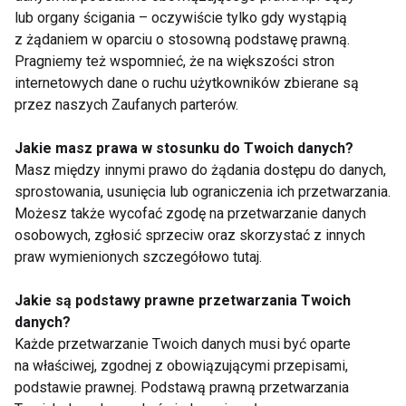
Fit biz
lub organy ścigania – oczywiście tylko gdy wystąpią
z żądaniem w oparciu o stosowną podstawę prawną.
Pragniemy też wspomnieć, że na większości stron
internetowych dane o ruchu użytkowników zbierane są
przez naszych Zaufanych parterów.
Jakie masz prawa w stosunku do Twoich danych?
Masz między innymi prawo do żądania dostępu do danych,
Joga, pilates i
Wellbeing jako benefit.
sprostowania, usunięcia lub ograniczenia ich przetwarzania.
stretching w Dzielnicy
Dlaczego pracownicy
Możesz także wycofać zgodę na przetwarzanie danych
Wisła
oczekują dziś czegoś
osobowych, zgłosić sprzeciw oraz skorzystać z innych
więcej niż karty
praw wymienionych szczegółowo tutaj.
sportowej?
Jakie są podstawy prawne przetwarzania Twoich
danych?
Każde przetwarzanie Twoich danych musi być oparte
na właściwej, zgodnej z obowiązującymi przepisami,
Aktywne lato w
Klub fitness „po
podstawie prawnej. Podstawą prawną przetwarzania