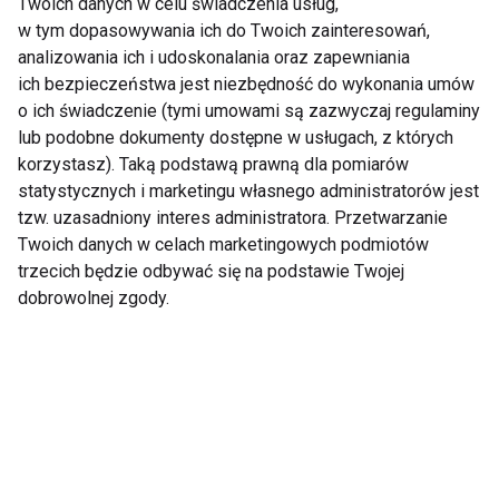
Ogrodach Ulricha.
drodze” to przyszłość
Twoich danych w celu świadczenia usług,
Bezpłatne zajęcia
branży. Dlaczego
w tym dopasowywania ich do Twoich zainteresowań,
sportowe dla
lokalizacja stała się
analizowania ich i udoskonalania oraz zapewniania
mieszkańców
ważniejsza niż cena
ich bezpieczeństwa jest niezbędność do wykonania umów
Warszawy
karnetu?
o ich świadczenie (tymi umowami są zazwyczaj regulaminy
lub podobne dokumenty dostępne w usługach, z których
korzystasz). Taką podstawą prawną dla pomiarów
statystycznych i marketingu własnego administratorów jest
tzw. uzasadniony interes administratora. Przetwarzanie
Warszawa zyskała
Xtreme Brands ma już
nowe butikowe studio
Twoich danych w celach marketingowych podmiotów
200 lokalizacji. Polska
fitness. KNOX stawia
sieć fitness szykuje
trzecich będzie odbywać się na podstawie Twojej
na trening w klubowej
ekspansję
dobrowolnej zgody.
atmosferze
zagraniczną
Letnie sportowe
Najlepsza siłownia we
atrakcje wracają do
Wrocławiu – jak