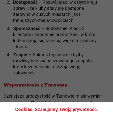
Dostępność
– Rozwój sieci w całym kraju
sprawił, że kluby stały się dostępne
zarówno w dużych miastach, jak i
mniejszych miejscowościach.
Społeczność
– Budowanie relacji z
klientami i tworzenie przestrzeni, w której
ludzie czują się częścią większej rodziny
fitness.
Zespół
– Sukces tej sieci nie byłby
możliwy bez zaangażowanego zespołu,
który każdego dnia realizuje wizję
założyciela.
Wspomnienia z Tarnowa
Dzisiejsza uroczystość w Tarnowie miała wymiar
symboliczny. To właśnie tutaj, w miejscu, gdzie
Cookies. Szanujemy Twoją prywatność.
wszystko się zaczęło, świętowano sukces, który