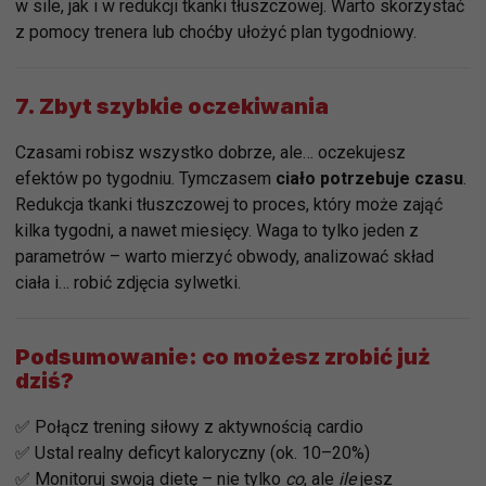
w sile, jak i w redukcji tkanki tłuszczowej. Warto skorzystać
z pomocy trenera lub choćby ułożyć plan tygodniowy.
7.
Zbyt szybkie oczekiwania
Czasami robisz wszystko dobrze, ale… oczekujesz
efektów po tygodniu. Tymczasem
ciało potrzebuje czasu
.
Redukcja tkanki tłuszczowej to proces, który może zająć
kilka tygodni, a nawet miesięcy. Waga to tylko jeden z
parametrów – warto mierzyć obwody, analizować skład
ciała i… robić zdjęcia sylwetki.
Podsumowanie: co możesz zrobić już
dziś?
✅ Połącz trening siłowy z aktywnością cardio
✅ Ustal realny deficyt kaloryczny (ok. 10–20%)
✅ Monitoruj swoją dietę – nie tylko
co
, ale
ile
jesz