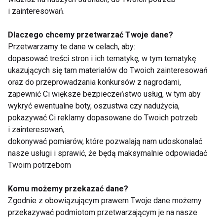
i zainteresowań.
Jeśli możesz –
dojeżdżaj rowerem, idź pieszo, wysiądź
przystanek wcześniej
. Nawet 20 minut spaceru dziennie
Dlaczego chcemy przetwarzać Twoje dane?
daje realne korzyści zdrowotne i spala kalorie.
Przetwarzamy te dane w celach, aby:
dopasować treści stron i ich tematykę, w tym tematykę
6.
Ćwicz z dziećmi
ukazujących się tam materiałów do Twoich zainteresowań
Nie masz jak wyjść na trening, bo opiekujesz się
oraz do przeprowadzania konkursów z nagrodami,
dzieckiem?
Wciągnij je do zabawy ruchowej
– taniec, joga
zapewnić Ci większe bezpieczeństwo usług, w tym aby
dla dzieci, wspólna gimnastyka. To nie tylko ruch, ale i
wykryć ewentualne boty, oszustwa czy nadużycia,
wspólny czas.
pokazywać Ci reklamy dopasowane do Twoich potrzeb
i zainteresowań,
7.
Zaplanuj trening jak spotkanie
dokonywać pomiarów, które pozwalają nam udoskonalać
nasze usługi i sprawić, że będą maksymalnie odpowiadać
Traktuj aktywność jak ważne wydarzenie –
wpisz ją do
Twoim potrzebom
kalendarza, ustaw przypomnienie, nadaj jej priorytet
.
Jeśli nie zaplanujesz ruchu, zawsze znajdzie się coś
Komu możemy przekazać dane?
„ważniejszego”.
Zgodnie z obowiązującym prawem Twoje dane możemy
przekazywać podmiotom przetwarzającym je na nasze
8.
Wybierz aktywność, którą lubisz