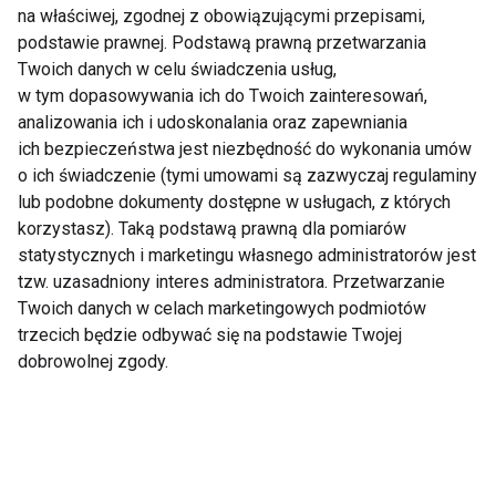
krótkie przerwy na ruch co godzinę. To tzw.
NEAT –
na właściwej, zgodnej z obowiązującymi przepisami,
spontaniczna aktywność
, która może spalić więcej kalorii
podstawie prawnej. Podstawą prawną przetwarzania
niż trening.
Twoich danych w celu świadczenia usług,
w tym dopasowywania ich do Twoich zainteresowań,
Nie musisz zmieniać całego życia, by być aktywnym.
analizowania ich i udoskonalania oraz zapewniania
Wystarczy kilka świadomych decyzji każdego dnia.
Zacznij
ich bezpieczeństwa jest niezbędność do wykonania umów
małymi krokami, bez presji
– z czasem ruch stanie się
o ich świadczenie (tymi umowami są zazwyczaj regulaminy
naturalną częścią Twojej codzienności.
lub podobne dokumenty dostępne w usługach, z których
korzystasz). Taką podstawą prawną dla pomiarów
Pamiętaj:
nie masz czasu na sport? To znak, że
statystycznych i marketingu własnego administratorów jest
szczególnie go potrzebujesz.
tzw. uzasadniony interes administratora. Przetwarzanie
Twoich danych w celach marketingowych podmiotów
trzecich będzie odbywać się na podstawie Twojej
AKTUALNOŚCI
PRZEPISY
dobrowolnej zgody.
Aktualności