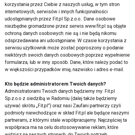
Rano jeszcze nic nie zdąży się „wysypać”. Wstań 20 minut
korzystania przez Ciebie z naszych usług, w tym stron
wcześniej, rozruszaj ciało i zrób szybki trening. Dzięki temu
internetowych, serwisów i innych funkcjonalności
nie tylko
zyskasz energię na cały dzień
, ale i masz sport
udostępnianych przez Fit.pl Sp.z.o.o.. Dane osobowe
„odhaczony” zanim dzień się zacznie.
niezbędne gromadzone przez serwis www.fit.pl są objęte
ochroną danych osobowych: nie są i nie będą nikomu
3.
Wykorzystaj przerwy w pracy
odsprzedawana ani udostępniane. W czasie korzystania z
serwisu użytkownik może zostać poproszony o podanie
Zamiast scrollować telefon w przerwie –
przespaceruj
niektórych swoich danych osobowych poprzez wypełnienie
się, zrób przysiady, plank lub stretching
. To aktywność,
formularza, lub w inny sposób. Dane, które należy podać to
która pobudza mózg, poprawia krążenie i zmniejsza stres.
w większości przypadków imię, nazwisko i adres e-mail.
4.
Trenuj podczas oglądania serialu
Kto będzie administratorem Twoich danych?
Administratorami Twoich danych będziemy my: Fit.pl
Masz ulubiony serial na wieczór? Świetnie!
Ćwicz podczas
Sp.z.o.o z siedzibą w Radomiu (dalej także będziemy
oglądania
– plank, przysiady, rowerek stacjonarny,
używać skrótu „Fit.pl”) oraz nasi Zaufani partnerzy czyli
skakanka. To świetny multitasking i sposób, by się nie
podmioty niewchodzące w skład Fit.pl ale będące naszymi
nudzić.
partnerami, z którymi stale współpracujemy. Najczęściej ta
współpraca ma na celu dostosowywanie reklam, które
5.
Zamień transport na ruch
widzisz na naszych stronach, do Twoich potrzeb