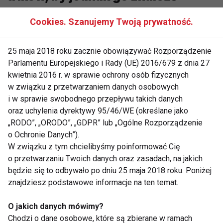
Brakuje Ci czasu na ćwiczenia? Nie jesteś sam. Praca, dom,
Cookies. Szanujemy Twoją prywatność.
dzieci, obowiązki, a na końcu dnia... zero energii. Ale prawda
jest taka:
czas się nie znajduje – czas się organizuje
. I
25 maja 2018 roku zacznie obowiązywać Rozporządzenie
nie chodzi o rewolucję w grafiku czy dwugodzinne treningi.
Parlamentu Europejskiego i Rady (UE) 2016/679 z dnia 27
Wystarczy kilka prostych trików, by wpleść aktywność
kwietnia 2016 r. w sprawie ochrony osób fizycznych
fizyczną w codzienność – bez stresu i wyrzeczeń.
w związku z przetwarzaniem danych osobowych
Sprawdź, jak to zrobić!
i w sprawie swobodnego przepływu takich danych
oraz uchylenia dyrektywy 95/46/WE (określane jako
1.
Zacznij od 10 minut
„RODO”, „ORODO”, „GDPR” lub „Ogólne Rozporządzenie
o Ochronie Danych”).
Nie musisz od razu trenować godzinę dziennie. Zacznij od
W związku z tym chcielibyśmy poinformować Cię
krótkich, intensywnych sesji
– 10-15 minut HIIT, szybki
o przetwarzaniu Twoich danych oraz zasadach, na jakich
spacer, trening z własnym ciężarem. Kluczem jest
będzie się to odbywało po dniu 25 maja 2018 roku. Poniżej
regularność, nie długość. Lepsze codzienne 10 minut niż
znajdziesz podstawowe informacje na ten temat.
żadne.
O jakich danych mówimy?
2.
Ćwicz z samego rana
Chodzi o dane osobowe, które są zbierane w ramach