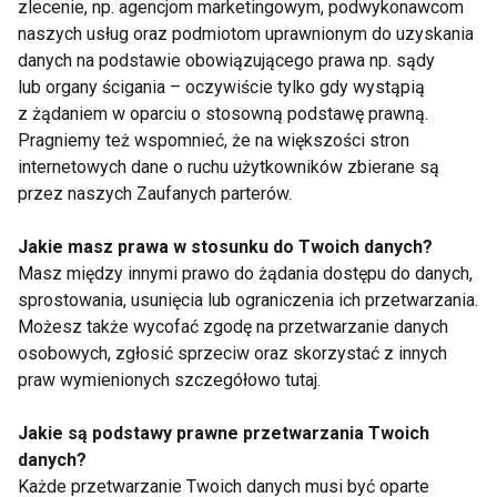
zlecenie, np. agencjom marketingowym, podwykonawcom
naszych usług oraz podmiotom uprawnionym do uzyskania
Sport nie musi oznaczać siłowni.
Taniec, zumba, jazda na
danych na podstawie obowiązującego prawa np. sądy
rolkach, joga, tenis, wspinaczka, pływanie
– wszystko
lub organy ścigania – oczywiście tylko gdy wystąpią
się liczy. Łatwiej znaleźć czas na coś, co sprawia
z żądaniem w oparciu o stosowną podstawę prawną.
przyjemność.
Pragniemy też wspomnieć, że na większości stron
internetowych dane o ruchu użytkowników zbierane są
9.
Trenuj w domu
przez naszych Zaufanych parterów.
Zamiast tracić czas na dojazdy,
zrób trening w domu
. W
Jakie masz prawa w stosunku do Twoich danych?
sieci znajdziesz mnóstwo darmowych treningów – od
Masz między innymi prawo do żądania dostępu do danych,
początkujących po zaawansowane. Potrzebujesz tylko
sprostowania, usunięcia lub ograniczenia ich przetwarzania.
maty i kilku metrów wolnej przestrzeni.
Możesz także wycofać zgodę na przetwarzanie danych
osobowych, zgłosić sprzeciw oraz skorzystać z innych
10.
Zadbaj o mikro-ruchy przez cały
dzień
praw wymienionych szczegółowo tutaj.
Nie musisz mieć osobnego czasu na sport. Po prostu
Jakie są podstawy prawne przetwarzania Twoich
ruszaj się więcej w ciągu dnia
: chodź po schodach,
danych?
rozciągaj się przy biurku, przejdź się po telefonie, rób
Każde przetwarzanie Twoich danych musi być oparte