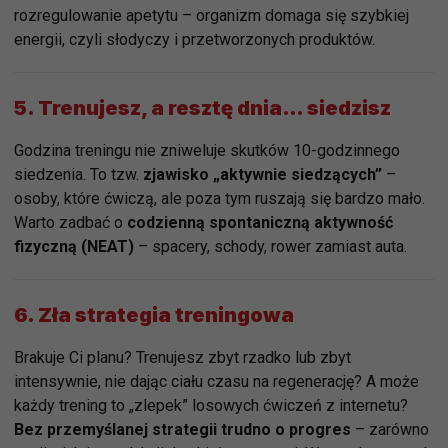
rozregulowanie apetytu – organizm domaga się szybkiej
energii, czyli słodyczy i przetworzonych produktów.
5.
Trenujesz, a resztę dnia… siedzisz
Godzina treningu nie zniweluje skutków 10-godzinnego
siedzenia. To tzw.
zjawisko „aktywnie siedzących”
–
osoby, które ćwiczą, ale poza tym ruszają się bardzo mało.
Warto zadbać o
codzienną spontaniczną aktywność
fizyczną (NEAT)
– spacery, schody, rower zamiast auta.
6.
Zła strategia treningowa
Brakuje Ci planu? Trenujesz zbyt rzadko lub zbyt
intensywnie, nie dając ciału czasu na regenerację? A może
każdy trening to „zlepek” losowych ćwiczeń z internetu?
Bez przemyślanej strategii trudno o progres
– zarówno