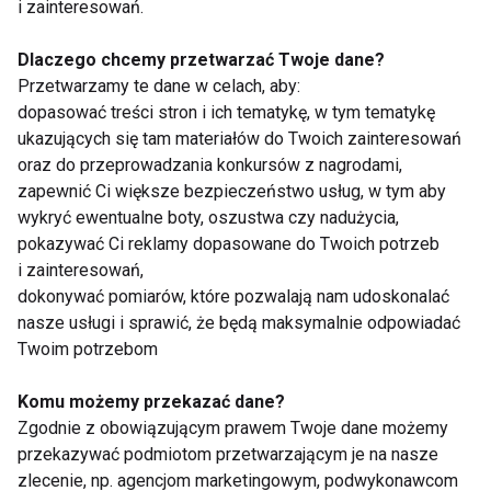
i zainteresowań.
Dlaczego chcemy przetwarzać Twoje dane?
Przetwarzamy te dane w celach, aby:
"Taniec z Gwiazdami"
Anna Wendzikowska w
dopasować treści stron i ich tematykę, w tym tematykę
- nie będzie kolejnej
„Tańcu z Gwiazdami”?
ukazujących się tam materiałów do Twoich zainteresowań
edycji!?
oraz do przeprowadzania konkursów z nagrodami,
zapewnić Ci większe bezpieczeństwo usług, w tym aby
wykryć ewentualne boty, oszustwa czy nadużycia,
pokazywać Ci reklamy dopasowane do Twoich potrzeb
i zainteresowań,
dokonywać pomiarów, które pozwalają nam udoskonalać
nasze usługi i sprawić, że będą maksymalnie odpowiadać
Pierwszy docinek 6.
Za co kochamy
Twoim potrzebom
edycji „You Can
taneczne show?
Dance” - Na żywo
Komu możemy przekazać dane?
Zgodnie z obowiązującym prawem Twoje dane możemy
przekazywać podmiotom przetwarzającym je na nasze
zlecenie, np. agencjom marketingowym, podwykonawcom