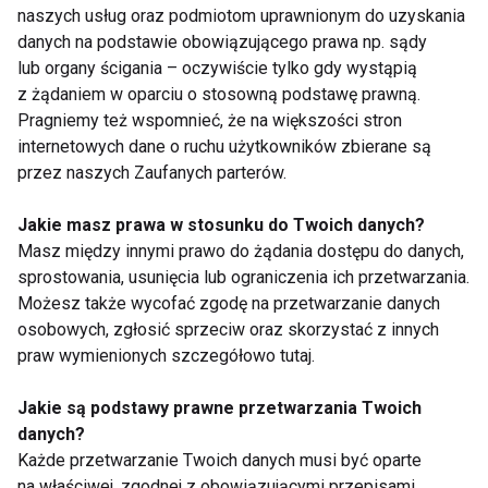
naszych usług oraz podmiotom uprawnionym do uzyskania
danych na podstawie obowiązującego prawa np. sądy
lub organy ścigania – oczywiście tylko gdy wystąpią
X-Factor nowy
Startują castingi do
z żądaniem w oparciu o stosowną podstawę prawną.
program zastąpi
nowej edycji „You Can
Pragniemy też wspomnieć, że na większości stron
„Taniec z Gwiazdami”
Dance”!
internetowych dane o ruchu użytkowników zbierane są
przez naszych Zaufanych parterów.
Jakie masz prawa w stosunku do Twoich danych?
Masz między innymi prawo do żądania dostępu do danych,
sprostowania, usunięcia lub ograniczenia ich przetwarzania.
Możesz także wycofać zgodę na przetwarzanie danych
Finał bez Edyty
Patricia Kazadi
osobowych, zgłosić sprzeciw oraz skorzystać z innych
Górniak. Staliński
opuściła program
praw wymienionych szczegółowo tutaj.
najlepszy w półfinale!
Jakie są podstawy prawne przetwarzania Twoich
danych?
Pokaż więcej
Każde przetwarzanie Twoich danych musi być oparte
na właściwej, zgodnej z obowiązującymi przepisami,