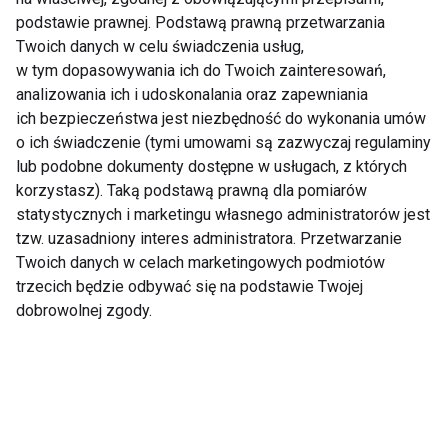
podstawie prawnej. Podstawą prawną przetwarzania
Twoich danych w celu świadczenia usług,
Nie przegap nowości ze
w tym dopasowywania ich do Twoich zainteresowań,
analizowania ich i udoskonalania oraz zapewniania
świata FIT!
ich bezpieczeństwa jest niezbędność do wykonania umów
o ich świadczenie (tymi umowami są zazwyczaj regulaminy
Zapisz się do naszego newslettera
lub podobne dokumenty dostępne w usługach, z których
korzystasz). Taką podstawą prawną dla pomiarów
statystycznych i marketingu własnego administratorów jest
tzw. uzasadniony interes administratora. Przetwarzanie
Wyrażam zgodę na otrzymywanie informacji
Twoich danych w celach marketingowych podmiotów
handlowej drogą elektroniczną na podany adres e-mail
trzecich będzie odbywać się na podstawie Twojej
przez FIT.PL. Więcej informacji znajdziesz w Polityce
dobrowolnej zgody.
Prywatności.
ZAPISZ SIĘ