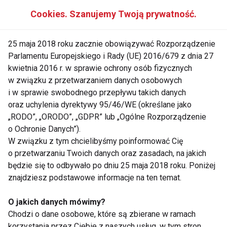
TANIEC Z GWIAZDAMI
TANECZNE SHOW
Cookies. Szanujemy Twoją prywatność.
FIT LIGHT
25 maja 2018 roku zacznie obowiązywać Rozporządzenie
Parlamentu Europejskiego i Rady (UE) 2016/679 z dnia 27
kwietnia 2016 r. w sprawie ochrony osób fizycznych
w związku z przetwarzaniem danych osobowych
Taniec z gwiazdami
i w sprawie swobodnego przepływu takich danych
oraz uchylenia dyrektywy 95/46/WE (określane jako
„RODO”, „ORODO”, „GDPR” lub „Ogólne Rozporządzenie
o Ochronie Danych”).
W związku z tym chcielibyśmy poinformować Cię
o przetwarzaniu Twoich danych oraz zasadach, na jakich
będzie się to odbywało po dniu 25 maja 2018 roku. Poniżej
znajdziesz podstawowe informacje na ten temat.
Nowy "Taniec z
"Taniec z Gwiazdami "
Gwiazdami" od 7
powróci?
O jakich danych mówimy?
marca w Polsacie
Chodzi o dane osobowe, które są zbierane w ramach
korzystania przez Ciebie z naszych usług, w tym stron