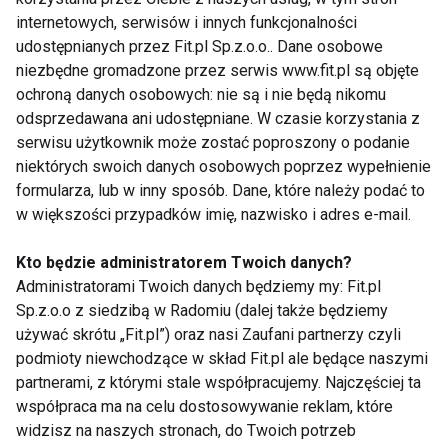
internetowych, serwisów i innych funkcjonalności
udostępnianych przez Fit.pl Sp.z.o.o.. Dane osobowe
niezbędne gromadzone przez serwis www.fit.pl są objęte
ochroną danych osobowych: nie są i nie będą nikomu
odsprzedawana ani udostępniane. W czasie korzystania z
Maciej Jachowski o
Wiosną "Got to
serwisu użytkownik może zostać poproszony o podanie
zdrowiu, gotowaniu i
Dance" z nową
niektórych swoich danych osobowych poprzez wypełnienie
tańcu
prowadzącą!
formularza, lub w inny sposób. Dane, które należy podać to
w większości przypadków imię, nazwisko i adres e-mail.
Pokaż więcej
Kto będzie administratorem Twoich danych?
Administratorami Twoich danych będziemy my: Fit.pl
Sp.z.o.o z siedzibą w Radomiu (dalej także będziemy
używać skrótu „Fit.pl”) oraz nasi Zaufani partnerzy czyli
Taneczne show
podmioty niewchodzące w skład Fit.pl ale będące naszymi
partnerami, z którymi stale współpracujemy. Najczęściej ta
współpraca ma na celu dostosowywanie reklam, które
widzisz na naszych stronach, do Twoich potrzeb