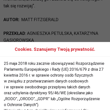
tak się rozwijaj".
AUTOR:
MATT FITZGERALD
PRZEKŁAD
: AGNIESZKA PETULSKA, KATARZYNA
GĄSIOROWSKA
Cookies. Szanujemy Twoją prywatność.
PREMIERA:
19 STYCZNIA 2016
25 maja 2018 roku zacznie obowiązywać Rozporządzenie
Matt Fitzgerald
swój pierwszy triathlon ukończył w
Parlamentu Europejskiego i Rady (UE) 2016/679 z dnia 27
1998 roku. Cztery lata później zameldował się na
kwietnia 2016 r. w sprawie ochrony osób fizycznych
mecie Ironmana. Matt jest trenerem triathlonistów i
w związku z przetwarzaniem danych osobowych
i w sprawie swobodnego przepływu takich danych
biegaczy, wykwalifikowanym dietetykiem, ale
oraz uchylenia dyrektywy 95/46/WE (określane jako
największą popularność przyniosły mu publikacje
„RODO”, „ORODO”, „GDPR” lub „Ogólne Rozporządzenie
książkowe.
o Ochronie Danych”).