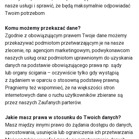
nasze usługi i sprawić, że będą maksymalnie odpowiadać
Twoim potrzebom
Komu możemy przekazać dane?
Zgodnie z obowiązującym prawem Twoje dane możemy
Trening latem – lepiej
Spacer po posiłku – jak
przekazywać podmiotom przetwarzającym je na nasze
ćwiczyć rano czy
wpływa na poziom
wieczorem?
cukru we krwi?
zlecenie, np. agencjom marketingowym, podwykonawcom
naszych usług oraz podmiotom uprawnionym do uzyskania
danych na podstawie obowiązującego prawa np. sądy
lub organy ścigania – oczywiście tylko gdy wystąpią
z żądaniem w oparciu o stosowną podstawę prawną.
Pragniemy też wspomnieć, że na większości stron
internetowych dane o ruchu użytkowników zbierane są
przez naszych Zaufanych parterów.
Czy warto trenować
Trening z gumami
boso? Korzyści i
oporowymi. 20 minut,
Jakie masz prawa w stosunku do Twoich danych?
zagrożenia dla stóp
które wzmocnią całe
oraz całego ciała
ciało
Masz między innymi prawo do żądania dostępu do danych,
sprostowania, usunięcia lub ograniczenia ich przetwarzania.
Pokaż więcej