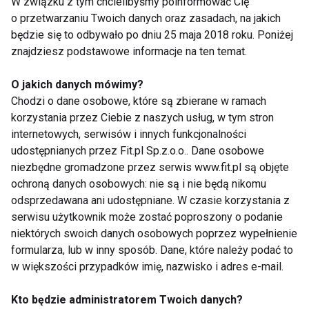
W związku z tym chcielibyśmy poinformować Cię
Wydał około 20 tytułów poświęconych sportowi − od
o przetwarzaniu Twoich danych oraz zasadach, na jakich
podręczników treningowych, przez książki
będzie się to odbywało po dniu 25 maja 2018 roku. Poniżej
znajdziesz podstawowe informacje na ten temat.
kucharskie, po publikacje z zakresu historii sportu.
O jakich danych mówimy?
W Stanach Zjednoczonych jest najpopularniejszym,
Chodzi o dane osobowe, które są zbierane w ramach
najbardziej rozpoznawalnym autorem tego typu
korzystania przez Ciebie z naszych usług, w tym stron
publikacji.
internetowych, serwisów i innych funkcjonalności
udostępnianych przez Fit.pl Sp.z.o.o.. Dane osobowe
niezbędne gromadzone przez serwis www.fit.pl są objęte
W Polsce nakładem wydawnictwa Inne Spacery
ochroną danych osobowych: nie są i nie będą nikomu
ukazały się dwie książki Matta Fitzgeralda: "Waga
odsprzedawana ani udostępniane. W czasie korzystania z
startowa" oraz "Książka kucharska dla aktywnych.
serwisu użytkownik może zostać poproszony o podanie
Waga startowa". W przygotowaniu jest kolejna
niektórych swoich danych osobowych poprzez wypełnienie
publikacja − "Jak bardzo tego chcesz" poświęcona
formularza, lub w inny sposób. Dane, które należy podać to
sile woli w sportach wytrzymałościowych − ukaże
w większości przypadków imię, nazwisko i adres e-mail.
się wiosną 2016 roku.
Kto będzie administratorem Twoich danych?