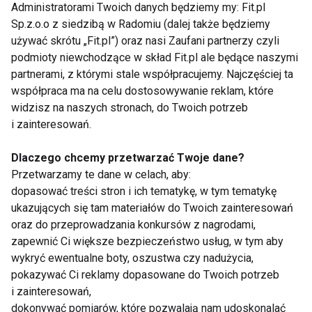
Administratorami Twoich danych będziemy my: Fit.pl
Sp.z.o.o z siedzibą w Radomiu (dalej także będziemy
używać skrótu „Fit.pl”) oraz nasi Zaufani partnerzy czyli
podmioty niewchodzące w skład Fit.pl ale będące naszymi
partnerami, z którymi stale współpracujemy. Najczęściej ta
współpraca ma na celu dostosowywanie reklam, które
widzisz na naszych stronach, do Twoich potrzeb
www.fit.pl
i zainteresowań.
TRENING
TRENINGI
PLAN
TRIATHLON
Dlaczego chcemy przetwarzać Twoje dane?
Przetwarzamy te dane w celach, aby:
FIT LIGHT
dopasować treści stron i ich tematykę, w tym tematykę
ukazujących się tam materiałów do Twoich zainteresowań
oraz do przeprowadzania konkursów z nagrodami,
zapewnić Ci większe bezpieczeństwo usług, w tym aby
wykryć ewentualne boty, oszustwa czy nadużycia,
Trening
pokazywać Ci reklamy dopasowane do Twoich potrzeb
i zainteresowań,
dokonywać pomiarów, które pozwalają nam udoskonalać