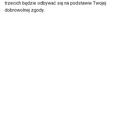
trzecich będzie odbywać się na podstawie Twojej
dobrowolnej zgody.
Treningowe mity -
Gumy oporowe –
sprawdź czy w nie
intensywny trening
wierzysz
całego ciała
Poznaj 5 korzyści z
5 Zasad Skutecznego
masażu po
Treningu Cardio
intensywnym treningu