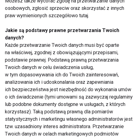
Możesz także wycofać zgodę na przetwarzanie danych
osobowych, zgłosić sprzeciw oraz skorzystać z innych
praw wymienionych szczegółowo tutaj.
Jakie są podstawy prawne przetwarzania Twoich
Treningi
danych?
Każde przetwarzanie Twoich danych musi być oparte
na właściwej, zgodnej z obowiązującymi przepisami,
podstawie prawnej. Podstawą prawną przetwarzania
Twoich danych w celu świadczenia usług,
w tym dopasowywania ich do Twoich zainteresowań,
analizowania ich i udoskonalania oraz zapewniania
ich bezpieczeństwa jest niezbędność do wykonania umów
Naukowcy
5 porad, jak
o ich świadczenie (tymi umowami są zazwyczaj regulaminy
udowadniają: trening
zmotywować się do
lub podobne dokumenty dostępne w usługach, z których
siłowy redukuje
treningu
tkankę tłuszczową
korzystasz). Taką podstawą prawną dla pomiarów
statystycznych i marketingu własnego administratorów jest
tzw. uzasadniony interes administratora. Przetwarzanie
Twoich danych w celach marketingowych podmiotów