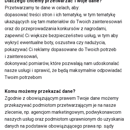
Dlaczego chcemy przetwarzać Twoje dane?
Przetwarzamy te dane w celach, aby:
dopasować treści stron i ich tematykę, w tym tematykę
ukazujących się tam materiałów do Twoich zainteresowań
Opalaj się z głową
oraz do przeprowadzania konkursów z nagrodami,
zapewnić Ci większe bezpieczeństwo usług, w tym aby
wykryć ewentualne boty, oszustwa czy nadużycia,
pokazywać Ci reklamy dopasowane do Twoich potrzeb
i zainteresowań,
Opalaj się z głową
dokonywać pomiarów, które pozwalają nam udoskonalać
nasze usługi i sprawić, że będą maksymalnie odpowiadać
Twoim potrzebom
Zdrowa opalenizna bez słońca
Komu możemy przekazać dane?
Zgodnie z obowiązującym prawem Twoje dane możemy
przekazywać podmiotom przetwarzającym je na nasze
zlecenie, np. agencjom marketingowym, podwykonawcom
naszych usług oraz podmiotom uprawnionym do uzyskania
Zdrowa opalenizna bez słońca?
danych na podstawie obowiązującego prawa np. sądy