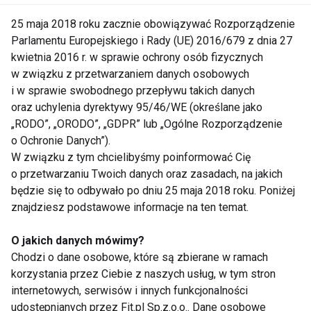
Pomóż sobie uzyskać
25 maja 2018 roku zacznie obowiązywać Rozporządzenie
opaleniznę
Parlamentu Europejskiego i Rady (UE) 2016/679 z dnia 27
kwietnia 2016 r. w sprawie ochrony osób fizycznych
w związku z przetwarzaniem danych osobowych
i w sprawie swobodnego przepływu takich danych
Złoty puder zamiast złotej
opalenizny
oraz uchylenia dyrektywy 95/46/WE (określane jako
„RODO”, „ORODO”, „GDPR” lub „Ogólne Rozporządzenie
o Ochronie Danych”).
W związku z tym chcielibyśmy poinformować Cię
Zadbaj o piękną i zdrową
o przetwarzaniu Twoich danych oraz zasadach, na jakich
opaleniznę
będzie się to odbywało po dniu 25 maja 2018 roku. Poniżej
znajdziesz podstawowe informacje na ten temat.
O jakich danych mówimy?
Lato w pełni! Zadbaj o skórę!
Chodzi o dane osobowe, które są zbierane w ramach
korzystania przez Ciebie z naszych usług, w tym stron
internetowych, serwisów i innych funkcjonalności
udostępnianych przez Fit.pl Sp.z.o.o.. Dane osobowe