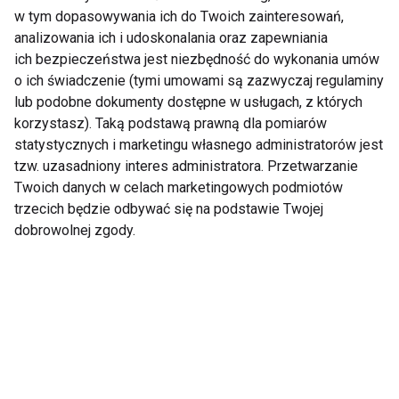
w tym dopasowywania ich do Twoich zainteresowań,
Zapisz się do naszego newslettera
analizowania ich i udoskonalania oraz zapewniania
ich bezpieczeństwa jest niezbędność do wykonania umów
o ich świadczenie (tymi umowami są zazwyczaj regulaminy
lub podobne dokumenty dostępne w usługach, z których
Wyrażam zgodę na otrzymywanie informacji
korzystasz). Taką podstawą prawną dla pomiarów
handlowej drogą elektroniczną na podany adres e-mail
statystycznych i marketingu własnego administratorów jest
przez FIT.PL. Więcej informacji znajdziesz w Polityce
tzw. uzasadniony interes administratora. Przetwarzanie
Prywatności.
Twoich danych w celach marketingowych podmiotów
trzecich będzie odbywać się na podstawie Twojej
ZAPISZ SIĘ
dobrowolnej zgody.
WSPÓŁPRACA
REDAKCJA