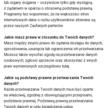
lub organy ścigania – oczywiście tylko gdy wystąpią
z żądaniem w oparciu o stosowną podstawę prawną.
Pragniemy też wspomnieć, że na większości stron
Słońce z tubki
internetowych dane o ruchu użytkowników zbierane są
przez naszych Zaufanych parterów.
Jakie masz prawa w stosunku do Twoich danych?
Masz między innymi prawo do żądania dostępu do danych,
Pozowanie
sprostowania, usunięcia lub ograniczenia ich przetwarzania.
Możesz także wycofać zgodę na przetwarzanie danych
osobowych, zgłosić sprzeciw oraz skorzystać z innych
praw wymienionych szczegółowo tutaj.
Jakie są podstawy prawne przetwarzania Twoich
danych?
Każde przetwarzanie Twoich danych musi być oparte
Nie przegap nowości ze
na właściwej, zgodnej z obowiązującymi przepisami,
podstawie prawnej. Podstawą prawną przetwarzania
świata FIT!
Twoich danych w celu świadczenia usług,