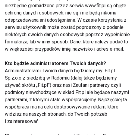
Dieta przed wyjściem na plażę
niezbędne gromadzone przez serwis www.fit.pl są objęte
ochroną danych osobowych: nie są i nie będą nikomu
odsprzedawana ani udostępniane. W czasie korzystania z
serwisu użytkownik może zostać poproszony o podanie
niektórych swoich danych osobowych poprzez wypełnienie
Pozowanie
formularza, lub w inny sposób. Dane, które należy podać to
w większości przypadków imię, nazwisko i adres e-mail.
Kto będzie administratorem Twoich danych?
Wiosna to czas zmian
Administratorami Twoich danych będziemy my: Fit.pl
Sp.z.o.o z siedzibą w Radomiu (dalej także będziemy
używać skrótu „Fit.pl”) oraz nasi Zaufani partnerzy czyli
podmioty niewchodzące w skład Fit.pl ale będące naszymi
Skąpani w promieniach
partnerami, z którymi stale współpracujemy. Najczęściej ta
słonecznych
współpraca ma na celu dostosowywanie reklam, które
widzisz na naszych stronach, do Twoich potrzeb
i zainteresowań.
Włosy i opalanie