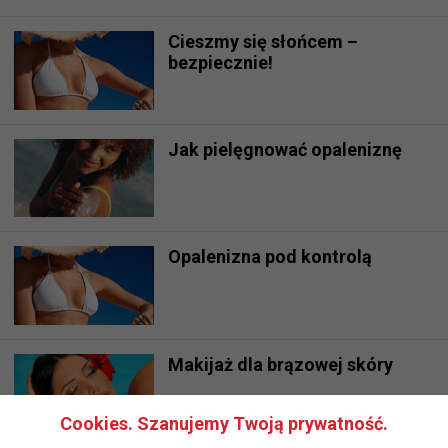
Cieszmy się słońcem –
bezpiecznie!
Jak pielęgnować opaleniznę
Opalenizna pod kontrolą
Makijaż dla brązowej skóry
Cookies. Szanujemy Twoją prywatność.