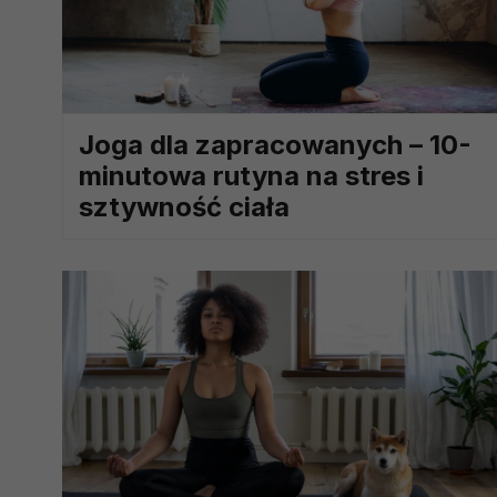
prawną dla pomiarów statystyczny
Przetwarzanie Twoich danych w c
zgody.
Joga dla zapracowanych – 10-
minutowa rutyna na stres i
sztywność ciała