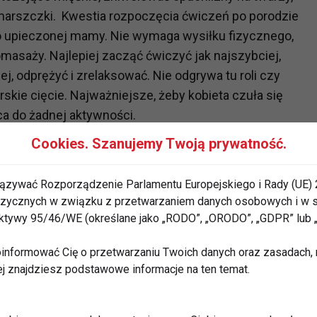
arszczki. Kwestia rozpoczęcia ćwiczeń po porodzie
żo upieczonej mamy. Nie wymaga wysiłku fizycznego,
omasaży. Najlepiej zacząć ćwiczyć jak najszybciej,
j, odprężyć i zrelaksować. Nie odgrywa tu roli czy
rskie cięcie. Najważniejsze, żeby kobieta czuła się
ca do żadnej aktywności.
Cookies. Szanujemy Twoją prywatność.
t przeciwskazaniem ponieważ angażuje jedynie
su, odpoczynku - ważne, aby kobieta czuła się dobrze,
ązywać Rozporządzenie Parlamentu Europejskiego i Rady (UE) 
a sobie. Poświęcenie kilku minut dziennie jest swego
 fizycznych w związku z przetwarzaniem danych osobowych i w
, kiedy w życiu pojawia się mała istota. Ćwiczenia
rektywy 95/46/WE (określane jako „RODO”, „ORODO”, „GDPR” lub
iebie, że buzia może wyglądać promiennie a automasaże
informować Cię o przetwarzaniu Twoich danych oraz zasadach, n
awić krążenie i dodać skórze blasku. Bo automasaż
ej znajdziesz podstawowe informacje na ten temat.
ssu mięśni twarzy.
est żaden sprzęt – wystarczy dobrze opanować