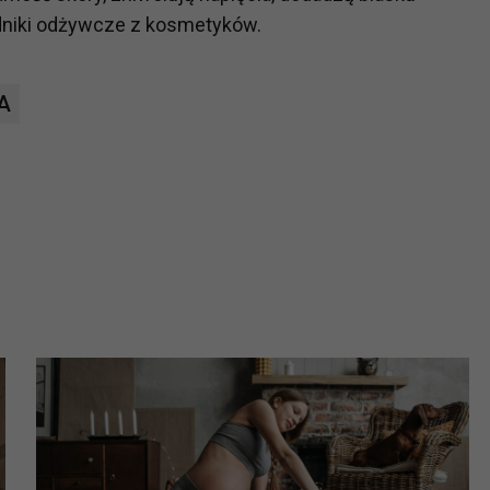
ładniki odżywcze z kosmetyków.
?
m Twoje dane możemy przekazywać podmiotom przetwarzającym
A
odwykonawcom naszych usług oraz podmiotom uprawnionym do u
ub organy ścigania – oczywiście tylko gdy wystąpią z żądanie
, że na większości stron internetowych dane o ruchu użytkown
do Twoich danych?
ania dostępu do danych, sprostowania, usunięcia lub ogranicze
zanie danych osobowych, zgłosić sprzeciw oraz skorzystać z 
etwarzania Twoich danych?
ch musi być oparte na właściwej, zgodnej z obowiązującymi prz
Twoich danych w celu świadczenia usług, w tym dopasowywania
a oraz zapewniania ich bezpieczeństwa jest niezbędność do wyk
laminy lub podobne dokumenty dostępne w usługach, z których