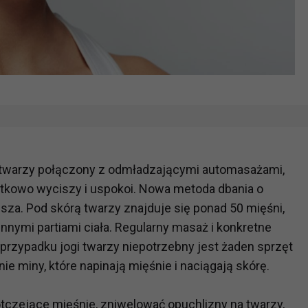
ni twarzy połączony z odmładzającymi automasażami,
tkowo wyciszy i uspokoi. Nowa metoda dbania o
ejsza. Pod skórą twarzy znajduje się ponad 50 mięśni,
nnymi partiami ciała. Regularny masaż i konkretne
W przypadku jogi twarzy niepotrzebny jest żaden sprzęt
 miny, które napinają mięśnie i naciągają skórę.
tczejące mięśnie, zniwelować opuchlizny na twarzy,