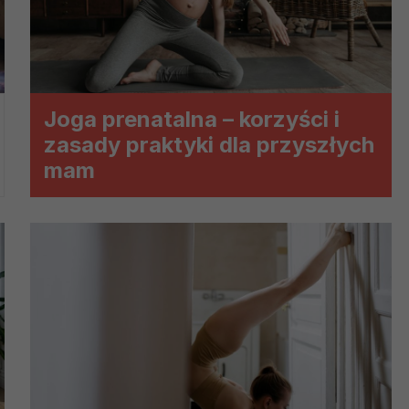
ch i marketingu własnego administratorów jest tzw. uzasadniony
elach marketingowych podmiotów trzecich będzie odbywać się 
Joga prenatalna – korzyści i
zasady praktyki dla przyszłych
mam