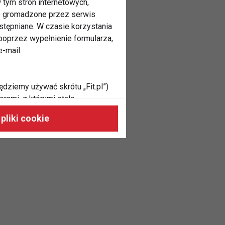
 tym stron internetowych,
ne gromadzone przez serwis
stępniane. W czasie korzystania
oprzez wypełnienie formularza,
-mail.
ędziemy używać skrótu „Fit.pl”)
rami, z którymi stale
 naszych stronach, do Twoich
pliki cookie
h zainteresowań oraz do
dużycia,
malnie odpowiadać Twoim