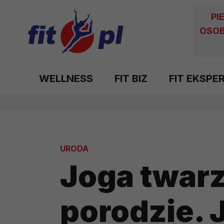
PI
OSOB
WELLNESS
FIT BIZ
FIT EKSPE
URODA
Joga twar
porodzie. 