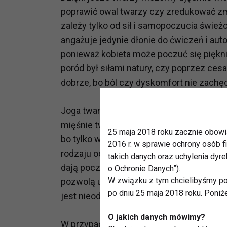
poprawić owal twarzy czy zredukować zm
zależy tylko od sił i samopoczucia świe
angażuje jedynie dłonie do ćwiczeń i aut
ponieważ kobieta może poczuć się pięknie
poród był siłami natury, czy poprzez cesa
dobrze, bo ból czy dyskomfort nie zachę
Joga twarzy po cesarskim cięciu nie jes
mięśnie twarzy. Powinna być chwilą relak
25 maja 2018 roku zacznie obowi
bo tylko wtedy w pełni może skupić się n
2016 r. w sprawie ochrony osób
rodzaju odskocznią od nowych obowiązków
takich danych oraz uchylenia dy
dają poczucie, że kobieta robi coś dla s
o Ochronie Danych”).
W związku z tym chcielibyśmy po
pozwolą ukryć zmęczenie na twarzy, popr
po dniu 25 maja 2018 roku. Poniż
jest nieodłącznym elementem jogi, fitne
O jakich danych mówimy?
W przypadku jogi twarzy niepotrzebny j