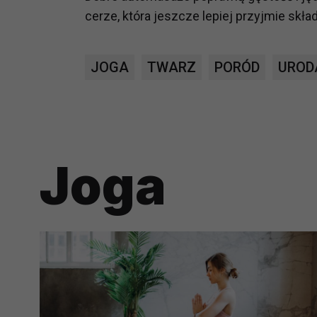
potrzebom
cerze, która jeszcze lepiej przyjmie sk
Komu możemy przekazać dane
Zgodnie z obowiązującym prawe
JOGA
TWARZ
PORÓD
UROD
np. agencjom marketingowym, p
obowiązującego prawa np. sądy l
prawną. Pragniemy też wspomnieć
Zaufanych parterów.
Joga
Jakie masz prawa w stosunku 
Masz między innymi prawo do żąd
także wycofać zgodę na przetwar
szczegółowo tutaj.
Jakie są podstawy prawne prz
Każde przetwarzanie Twoich dany
Podstawą prawną przetwarzania 
analizowania ich i udoskonalani
(tymi umowami są zazwyczaj regu