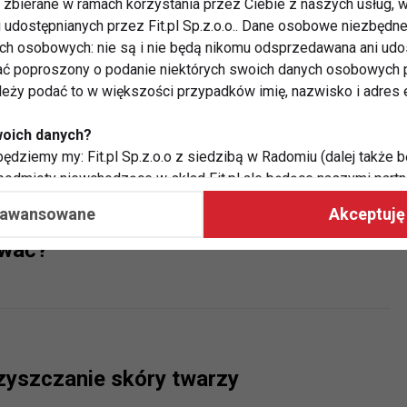
zbierane w ramach korzystania przez Ciebie z naszych usług, w
i udostępnianych przez Fit.pl Sp.z.o.o.. Dane osobowe niezbęd
ych osobowych: nie są i nie będą nikomu odsprzedawana ani udo
ć poproszony o podanie niektórych swoich danych osobowych p
widać stres
ależy podać to w większości przypadków imię, nazwisko i adres e
woich danych?
ędziemy my: Fit.pl Sp.z.o.o z siedzibą w Radomiu (dalej także b
 podmioty niewchodzące w skład Fit.pl ale będące naszymi partne
współpraca ma na celu dostosowywanie reklam, które widzisz na
aawansowane
Akceptuję 
elęgnacji twarzy: jakie kosmetyki
ować?
 Twoje dane?
aby:
atykę, w tym tematykę ukazujących się tam materiałów do Twoic
grodami,
two usług, w tym aby wykryć ewentualne boty, oszustwa czy na
e do Twoich potrzeb i zainteresowań,
zyszczanie skóry twarzy
alają nam udoskonalać nasze usługi i sprawić, że będą maksy