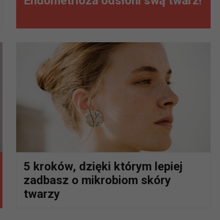
Endometrioza odsłoni swą twarz!
5 kroków, dzięki którym lepiej
zadbasz o mikrobiom skóry
twarzy