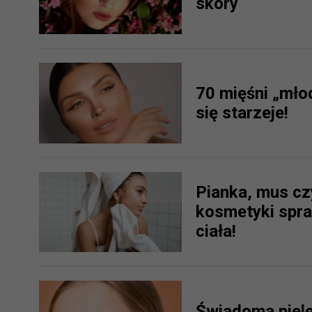
skóry
prawną dla pomiarów statystyczny
Przetwarzanie Twoich danych w c
zgody.
70 mięśni „młod
się starzeje!
Pianka, mus cz
kosmetyki spraw
ciała!
Świadoma pielę