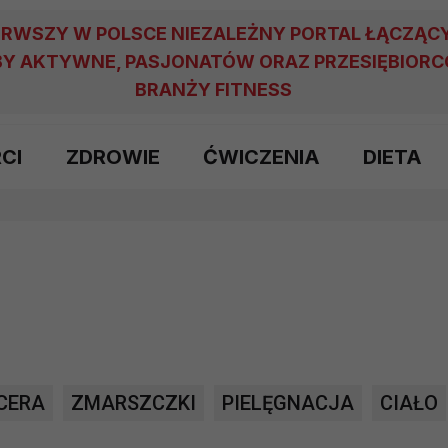
ERWSZY W POLSCE NIEZALEŻNY PORTAL ŁĄCZĄC
Y AKTYWNE, PASJONATÓW ORAZ PRZESIĘBIOR
BRANŻY FITNESS
RCI
ZDROWIE
ĆWICZENIA
DIETA
CERA
ZMARSZCZKI
PIELĘGNACJA
CIAŁO