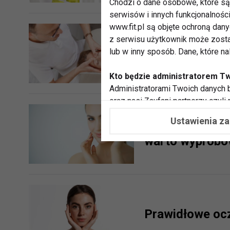
Chodzi o dane osobowe, które są 
serwisów i innych funkcjonalnośc
www.fit.pl są objęte ochroną dan
z serwisu użytkownik może zosta
Gdy na twarzy 
lub w inny sposób. Dane, które n
Kto będzie administratorem T
Administratorami Twoich danych b
oraz nasi Zaufani partnerzy czyli
współpracujemy. Najczęściej ta 
Ustawienia z
Witamina C w pi
potrzeb i zainteresowań.
warto wyprób
Dlaczego chcemy przetwarzać
Przetwarzamy te dane w celach, 
dopasować treści stron i ich tem
przeprowadzania konkursów z na
zapewnić Ci większe bezpieczeńs
pokazywać Ci reklamy dopasowan
Prawidłowe oc
dokonywać pomiarów, które pozw