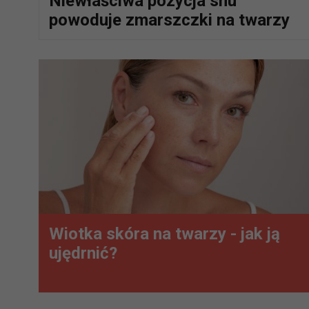
Niewłaściwa pozycja snu
powoduje zmarszczki na twarzy
Wiotka skóra na twarzy - jak ją
ujędrnić?