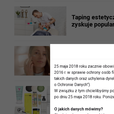
Taping estetycz
zyskuje popula
Jak dbać o tw
rytuał pielęgnac
25 maja 2018 roku zacznie obowi
2016 r. w sprawie ochrony osób
takich danych oraz uchylenia dy
o Ochronie Danych”).
W związku z tym chcielibyśmy po
po dniu 25 maja 2018 roku. Poniż
Dlaczego oczys
O jakich danych mówimy?