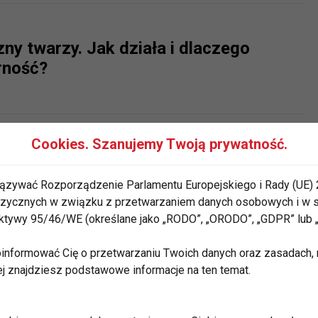
ny twarzy. Jak działa i dlaczego
rność?
Cookies. Szanujemy Twoją prywatność.
arz wiosną? Stwórz swój świadomy
ji
ązywać Rozporządzenie Parlamentu Europejskiego i Rady (UE) 
 fizycznych w związku z przetwarzaniem danych osobowych i w
rektywy 95/46/WE (określane jako „RODO”, „ORODO”, „GDPR” lub
informować Cię o przetwarzaniu Twoich danych oraz zasadach, n
ej znajdziesz podstawowe informacje na ten temat.
zczanie twarzy jest ważne