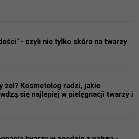
ch i marketingu własnego administratorów jest tzw. uzasadniony
elach marketingowych podmiotów trzecich będzie odbywać się 
ości" - czyli nie tylko skóra na twarzy
y żel? Kosmetolog radzi, jakie
dzą się najlepiej w pielęgnacji twarzy i
gnacja twarzy w zgodzie z naturą -