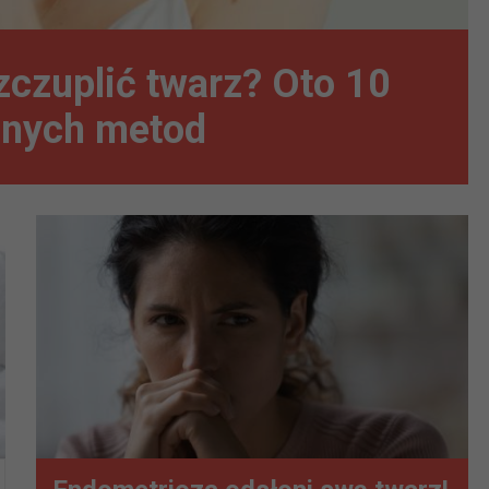
zczuplić twarz? Oto 10
nych metod