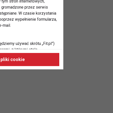
 tym stron internetowych,
ne gromadzone przez serwis
stępniane. W czasie korzystania
oprzez wypełnienie formularza,
-mail.
ędziemy używać skrótu „Fit.pl”)
rami, z którymi stale
 naszych stronach, do Twoich
pliki cookie
h zainteresowań oraz do
dużycia,
malnie odpowiadać Twoim