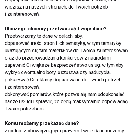
wykonanych kroków, zarówno podczas spaceru, jak
widzisz na naszych stronach, do Twoich potrzeb
biegania, przeliczana jest na spalone kalorie i
i zainteresowań.
dystans. Taki prezent wspiera wysiłki w walce o
zdrowszy tryb życia i motywuje do kolejnych,
Dlaczego chcemy przetwarzać Twoje dane?
wyświetlając informacje o postępach i pomagając
Przetwarzamy te dane w celach, aby:
dopasować treści stron i ich tematykę, w tym tematykę
osiągnąć wyznaczone cele.
ukazujących się tam materiałów do Twoich zainteresowań
oraz do przeprowadzania konkursów z nagrodami,
W zdrowym ciele, czyli przedmioty pozwalające
zapewnić Ci większe bezpieczeństwo usług, w tym aby
zadbać o zdrową dietę
wykryć ewentualne boty, oszustwa czy nadużycia,
pokazywać Ci reklamy dopasowane do Twoich potrzeb
Osoby aktywne fizycznie, dbają o swoje ciało nie
i zainteresowań,
dokonywać pomiarów, które pozwalają nam udoskonalać
tylko poprzez ciężki i systematyczny trening, ale
nasze usługi i sprawić, że będą maksymalnie odpowiadać
również poprzez dietę. Dlatego dobrym pomysłem
Twoim potrzebom
na prezent mogą okazać się przedmioty, które
umożliwiają zdrowe gotowanie. I tu mamy duże pole
Komu możemy przekazać dane?
do popisu: garnek do gotowania na parze, patelnia
Zgodnie z obowiązującym prawem Twoje dane możemy