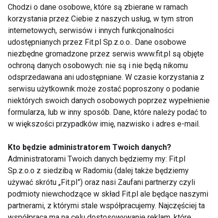
WYGRAJ SUSZARKĘ VALERA SWISS METAL
Chodzi o dane osobowe, które są zbierane w ramach
MASTER LIGHT GOLD
korzystania przez Ciebie z naszych usług, w tym stron
internetowych, serwisów i innych funkcjonalności
udostępnianych przez Fit.pl Sp.z.o.o.. Dane osobowe
Zegarek dla aktywny
niezbędne gromadzone przez serwis www.fit.pl są objęte
ochroną danych osobowych: nie są i nie będą nikomu
W sklepach znajdziemy mnóstwo propozycji
odsprzedawana ani udostępniane. W czasie korzystania z
zegarków sportowych w przeróżnych cenach – od
serwisu użytkownik może zostać poproszony o podanie
kilkudziesięciu po kilkaset złotych. Zegarek dla
niektórych swoich danych osobowych poprzez wypełnienie
osoby aktywnej to taki, który zawiera zaawansowane
formularza, lub w inny sposób. Dane, które należy podać to
w większości przypadków imię, nazwisko i adres e-mail.
funkcje, ale jednocześnie jest wygodny i prosty w
obsłudze. Dzisiejsze urządzenia tego typu
Kto będzie administratorem Twoich danych?
umożliwiają nam stały dostęp do ulubionych
Administratorami Twoich danych będziemy my: Fit.pl
aplikacji, czy monitorują stan naszego zdrowia i
Sp.z.o.o z siedzibą w Radomiu (dalej także będziemy
aktywności fizycznej. Zegarek inspiruje do
używać skrótu „Fit.pl”) oraz nasi Zaufani partnerzy czyli
prowadzenia zdrowszego stylu życia poprzez
podmioty niewchodzące w skład Fit.pl ale będące naszymi
partnerami, z którymi stale współpracujemy. Najczęściej ta
monitorowanie aktywności fizycznej. Ilość
współpraca ma na celu dostosowywanie reklam, które