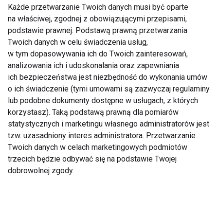
koszulki z motywującymi napisami. Dobrym
Każde przetwarzanie Twoich danych musi być oparte
pomysłem jest również kupienie sportowej torby
na właściwej, zgodnej z obowiązującymi przepisami,
czy szybkoschnącego ręcznika z mikrofibry.
podstawie prawnej. Podstawą prawną przetwarzania
Twoich danych w celu świadczenia usług,
w tym dopasowywania ich do Twoich zainteresowań,
Platforma wibracyjna
analizowania ich i udoskonalania oraz zapewniania
ich bezpieczeństwa jest niezbędność do wykonania umów
Platforma wibracyjna Vibrostation do użytku
o ich świadczenie (tymi umowami są zazwyczaj regulaminy
domowego to nowość na polskim rynku fitness.
lub podobne dokumenty dostępne w usługach, z których
Działanie tego rodzaju platformy opiera się na
korzystasz). Taką podstawą prawną dla pomiarów
statystycznych i marketingu własnego administratorów jest
systemie drgań przechylno – osiowych. Oznacza to,
tzw. uzasadniony interes administratora. Przetwarzanie
że wystarczy na niej stanąć, aby wibracje pobudziły
Twoich danych w celach marketingowych podmiotów
wszystkie partie mięśniowe do pracy. Podczas
trzecich będzie odbywać się na podstawie Twojej
jednego, 30-minutowego treningu złożonego z
dobrowolnej zgody.
trzech 10-minutowych sesji na wybrane partie ciała,
do pracy zostaje zaangażowane 100 proc. mięśni,
dzięki czemu tkanka tłuszczowa spalana jest