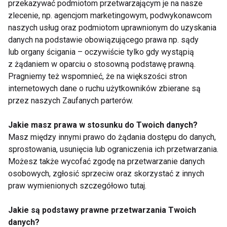
grillowa, waga kuchenna, książka z fit przepisami,
przekazywać podmiotom przetwarzającym je na nasze
zlecenie, np. agencjom marketingowym, podwykonawcom
lunchboxy, blender.
naszych usług oraz podmiotom uprawnionym do uzyskania
danych na podstawie obowiązującego prawa np. sądy
Sportowe ubrania
lub organy ścigania – oczywiście tylko gdy wystąpią
z żądaniem w oparciu o stosowną podstawę prawną.
Topów, legginsów, koszulek, spodenek w szafie
Pragniemy też wspomnieć, że na większości stron
aktywnej osoby nigdy za wiele. Na rynku dostępnych
internetowych dane o ruchu użytkowników zbierane są
przez naszych Zaufanych parterów.
jest wiele modeli ubrań sportowych. Możemy
wybierać spośród wielu wzorów i kolorów.
Jakie masz prawa w stosunku do Twoich danych?
Miłośniczce zajęć choreograficznych na pewno
Masz między innymi prawo do żądania dostępu do danych,
spodobają się kolorowe legginsy czy topy we
sprostowania, usunięcia lub ograniczenia ich przetwarzania.
fluorescencyjnych kolorach. Miłośnik biegania na
Możesz także wycofać zgodę na przetwarzanie danych
pewno nie pogardzi czapką czy rękawiczkami do
osobowych, zgłosić sprzeciw oraz skorzystać z innych
praw wymienionych szczegółowo tutaj.
biegania lub kurtką do uprawiania tej aktywności
zimą. Miłośnikom białego szaleństwa na pewno
Jakie są podstawy prawne przetwarzania Twoich
spodobają się nowe gogle, a fanom crossfitu
danych?