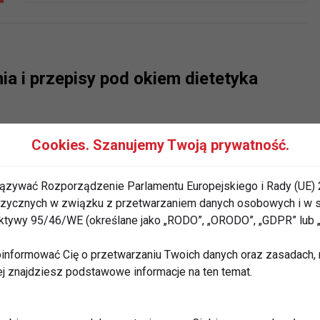
ia i przepisy pod okiem dietetyka
Cookies. Szanujemy Twoją prywatność.
ązywać Rozporządzenie Parlamentu Europejskiego i Rady (UE) 
ę dietetyk kliniczny?
 fizycznych w związku z przetwarzaniem danych osobowych i w
rektywy 95/46/WE (określane jako „RODO”, „ORODO”, „GDPR” lub
informować Cię o przetwarzaniu Twoich danych oraz zasadach, n
ej znajdziesz podstawowe informacje na ten temat.
ierz skuteczne odchudzanie!