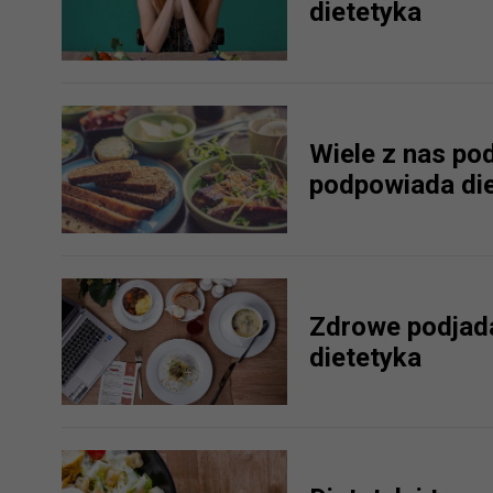
dietetyka
potrzebom
Komu możemy przekazać dane
Zgodnie z obowiązującym prawe
np. agencjom marketingowym, p
obowiązującego prawa np. sądy l
Wiele z nas pod
prawną. Pragniemy też wspomnieć
podpowiada di
Zaufanych parterów.
Jakie masz prawa w stosunku 
Masz między innymi prawo do żąd
także wycofać zgodę na przetwar
Zdrowe podjada
szczegółowo tutaj.
dietetyka
Jakie są podstawy prawne prz
Każde przetwarzanie Twoich dany
Podstawą prawną przetwarzania 
analizowania ich i udoskonalani
(tymi umowami są zazwyczaj regu