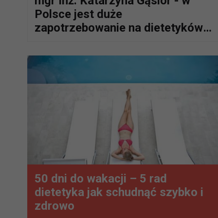
mgr Inż. Katarzyna Gąsior - w
Polsce jest duże
zapotrzebowanie na dietetyków
klinicznych
50 dni do wakacji – 5 rad
dietetyka jak schudnąć szybko i
zdrowo