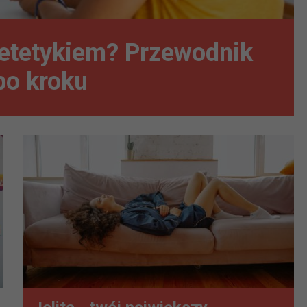
ietetykiem? Przewodnik
po kroku