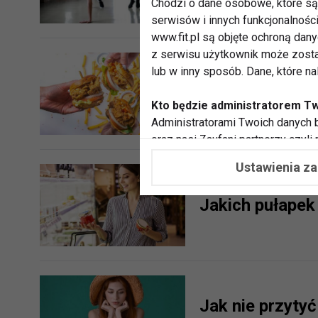
Chodzi o dane osobowe, które są 
serwisów i innych funkcjonalnośc
www.fit.pl są objęte ochroną dan
z serwisu użytkownik może zosta
lub w inny sposób. Dane, które n
Wakacje 2022 ok
frytki
Kto będzie administratorem T
Administratorami Twoich danych b
oraz nasi Zaufani partnerzy czyli
współpracujemy. Najczęściej ta 
Ustawienia z
potrzeb i zainteresowań.
Jakich pułapek 
Dlaczego chcemy przetwarzać
Przetwarzamy te dane w celach, 
dopasować treści stron i ich tem
przeprowadzania konkursów z na
zapewnić Ci większe bezpieczeńs
pokazywać Ci reklamy dopasowan
Jak nie przyty
dokonywać pomiarów, które pozw