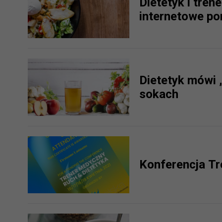
Dietetyk i tren
prawną dla pomiarów statystyczny
internetowe po
Przetwarzanie Twoich danych w c
zgody.
Dietetyk mówi 
sokach
Konferencja Tr