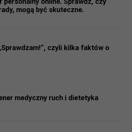
er personalny online. Sprawdź, czy
ch i marketingu własnego administratorów jest tzw. uzasadniony
rady, mogą być skuteczne.
elach marketingowych podmiotów trzecich będzie odbywać się 
„Sprawdzam!”, czyli kilka faktów o
ener medyczny ruch i dietetyka