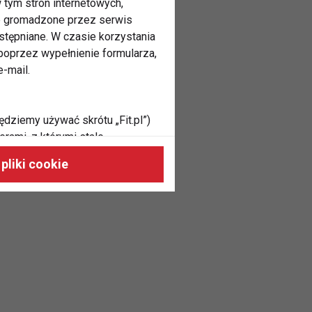
 tym stron internetowych,
ne gromadzone przez serwis
stępniane. W czasie korzystania
oprzez wypełnienie formularza,
-mail.
ędziemy używać skrótu „Fit.pl”)
rami, z którymi stale
 naszych stronach, do Twoich
pliki cookie
h zainteresowań oraz do
dużycia,
malnie odpowiadać Twoim