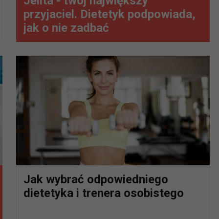
Jelita - twój największy
przyjaciel. Dietetyk podpowiada,
jak o nie zadbać
Jak wybrać odpowiedniego
dietetyka i trenera osobistego