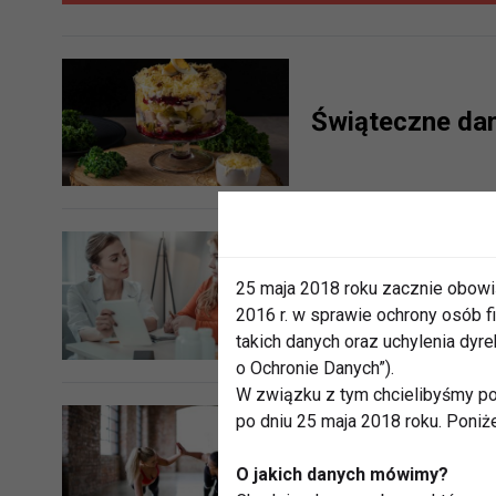
Świąteczne dan
25 maja 2018 roku zacznie obowi
Czym zajmuje si
2016 r. w sprawie ochrony osób
takich danych oraz uchylenia dy
o Ochronie Danych”).
W związku z tym chcielibyśmy po
po dniu 25 maja 2018 roku. Poniż
Dietetyk - wyb
O jakich danych mówimy?