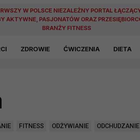
ERWSZY W POLSCE NIEZALEŻNY PORTAL ŁĄCZĄC
Y AKTYWNE, PASJONATÓW ORAZ PRZESIĘBIOR
BRANŻY FITNESS
RCI
ZDROWIE
ĆWICZENIA
DIETA
a
NIE
FITNESS
ODŻYWIANIE
ODCHUDZANIE