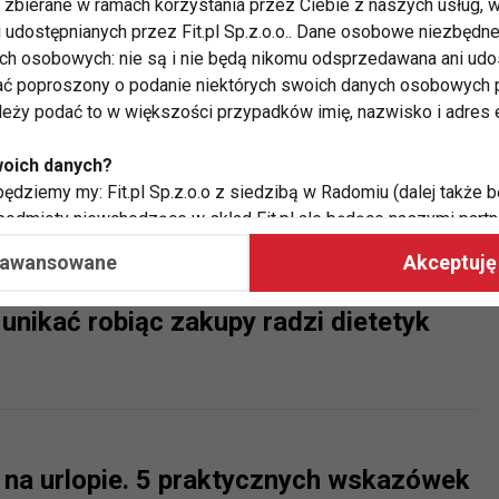
zbierane w ramach korzystania przez Ciebie z naszych usług, w
i udostępnianych przez Fit.pl Sp.z.o.o.. Dane osobowe niezbęd
ych osobowych: nie są i nie będą nikomu odsprzedawana ani udo
ć poproszony o podanie niektórych swoich danych osobowych p
ależy podać to w większości przypadków imię, nazwisko i adres e
iem dietetyka - gofry, lody, pizza i
woich danych?
ędziemy my: Fit.pl Sp.z.o.o z siedzibą w Radomiu (dalej także b
 podmioty niewchodzące w skład Fit.pl ale będące naszymi partne
współpraca ma na celu dostosowywanie reklam, które widzisz na
aawansowane
Akceptuję 
unikać robiąc zakupy radzi dietetyk
 Twoje dane?
aby:
atykę, w tym tematykę ukazujących się tam materiałów do Twoic
grodami,
two usług, w tym aby wykryć ewentualne boty, oszustwa czy na
e do Twoich potrzeb i zainteresowań,
ć na urlopie. 5 praktycznych wskazówek
alają nam udoskonalać nasze usługi i sprawić, że będą maksy