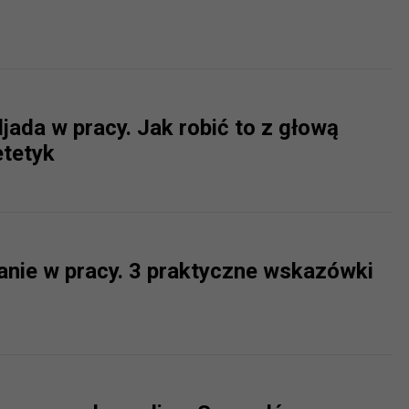
?
m Twoje dane możemy przekazywać podmiotom przetwarzającym
odwykonawcom naszych usług oraz podmiotom uprawnionym do u
ub organy ścigania – oczywiście tylko gdy wystąpią z żądanie
jada w pracy. Jak robić to z głową
, że na większości stron internetowych dane o ruchu użytkown
etetyk
do Twoich danych?
ania dostępu do danych, sprostowania, usunięcia lub ogranicze
zanie danych osobowych, zgłosić sprzeciw oraz skorzystać z 
nie w pracy. 3 praktyczne wskazówki
etwarzania Twoich danych?
ch musi być oparte na właściwej, zgodnej z obowiązującymi prz
Twoich danych w celu świadczenia usług, w tym dopasowywania
a oraz zapewniania ich bezpieczeństwa jest niezbędność do wyk
laminy lub podobne dokumenty dostępne w usługach, z których