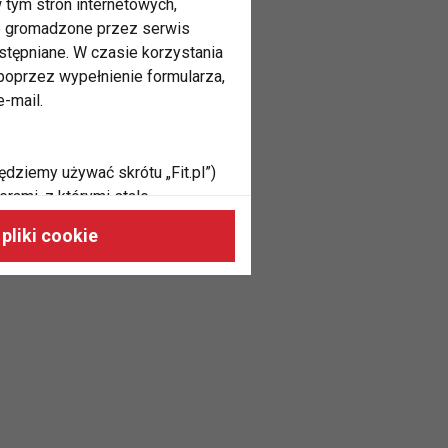
 tym stron internetowych,
ne gromadzone przez serwis
stępniane. W czasie korzystania
oprzez wypełnienie formularza,
-mail.
ędziemy używać skrótu „Fit.pl”)
rami, z którymi stale
 naszych stronach, do Twoich
pliki cookie
h zainteresowań oraz do
dużycia,
malnie odpowiadać Twoim