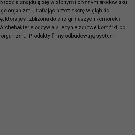
rzyrodzie znajdują się w słonym i płynnym środowisku
ch i marketingu własnego administratorów jest tzw. uzasadniony
o organizmu, trafiając przez skórę w głąb do
elach marketingowych podmiotów trzecich będzie odbywać się 
 która jest zbliżona do energii naszych komórek i
 Archebakterie odżywiają jedynie zdrowe komórki, co
 organizmu. Produkty firmy odbudowują system