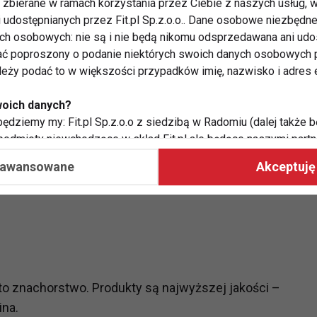
zbierane w ramach korzystania przez Ciebie z naszych usług, w
za Martwego możemy we własnej wannie poczuć jego
i udostępnianych przez Fit.pl Sp.z.o.o.. Dane osobowe niezbęd
y, usunąć przemęczenie fizyczne i psychiczne,
ych osobowych: nie są i nie będą nikomu odsprzedawana ani udo
ól pochodzenia kostno-mięśniowego.
ć poproszony o podanie niektórych swoich danych osobowych p
ależy podać to w większości przypadków imię, nazwisko i adres e
woich danych?
ędziemy my: Fit.pl Sp.z.o.o z siedzibą w Radomiu (dalej także b
 podmioty niewchodzące w skład Fit.pl ale będące naszymi partne
współpraca ma na celu dostosowywanie reklam, które widzisz na
aawansowane
Akceptuję 
 Twoje dane?
aby:
atykę, w tym tematykę ukazujących się tam materiałów do Twoic
grodami,
two usług, w tym aby wykryć ewentualne boty, oszustwa czy na
t to znachorstwo. Produkty są najwyższej jakości –
e do Twoich potrzeb i zainteresowań,
ina.
alają nam udoskonalać nasze usługi i sprawić, że będą maksy