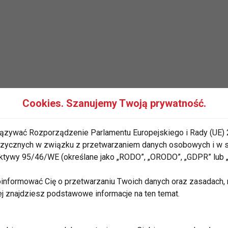
zagadnienie profilaktyki zdrowia, o której nikt nie
Cookies. Szanujemy Twoją prywatność.
na zdrowotnych właściwościach produktów
 Martwego.
ązywać Rozporządzenie Parlamentu Europejskiego i Rady (UE) 
 fizycznych w związku z przetwarzaniem danych osobowych i w
nane jest już ze starożytnych czasów. Obecnie tę
rektywy 95/46/WE (określane jako „RODO”, „ORODO”, „GDPR” lub
uje wykorzystać do codziennego stosowania w
informować Cię o przetwarzaniu Twoich danych oraz zasadach, n
ej znajdziesz podstawowe informacje na ten temat.
iałanie na nasz organizm. Stymulują i regenerują
zemiany materii. Wzmacniają system odpornościowy