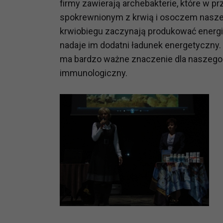
firmy zawierają archebakterie, które w p
prawną dla pomiarów statystyczny
spokrewnionym z krwią i osoczem naszeg
Przetwarzanie Twoich danych w c
krwiobiegu zaczynają produkować energię,
zgody.
nadaje im dodatni ładunek energetyczny.
ma bardzo ważne znaczenie dla naszego
immunologiczny.