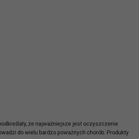
?
m Twoje dane możemy przekazywać podmiotom przetwarzającym
odwykonawcom naszych usług oraz podmiotom uprawnionym do u
ub organy ścigania – oczywiście tylko gdy wystąpią z żądanie
, że na większości stron internetowych dane o ruchu użytkown
do Twoich danych?
ania dostępu do danych, sprostowania, usunięcia lub ogranicze
zanie danych osobowych, zgłosić sprzeciw oraz skorzystać z 
etwarzania Twoich danych?
ch musi być oparte na właściwej, zgodnej z obowiązującymi prz
Twoich danych w celu świadczenia usług, w tym dopasowywania
odkreślały, że najważniejsze jest oczyszczenie
a oraz zapewniania ich bezpieczeństwa jest niezbędność do wyk
owadzi do wielu bardzo poważnych chorób. Produkty
laminy lub podobne dokumenty dostępne w usługach, z których