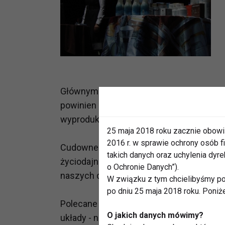
Głównym tematem środowego wykładu było 
powinien zapominać. Wykład oparty był 
wyprodukowanych na bazie soli z Morza
25 maja 2018 roku zacznie obowi
2016 r. w sprawie ochrony osób
Cudowne działanie soli Morza Martwego z
takich danych oraz uchylenia dy
życiodajną siłę Morza Martwego propon
o Ochronie Danych”).
naszych domach firma Dr Nona.
W związku z tym chcielibyśmy po
po dniu 25 maja 2018 roku. Poniż
Polecane produkty mają wszechstronne dz
O jakich danych mówimy?
układy - nerwowy, kostno-mięśniowy, pr