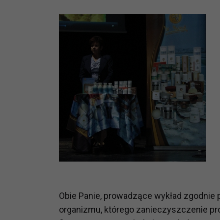
potrzebom
Komu możemy przekazać dane
Zgodnie z obowiązującym prawe
np. agencjom marketingowym, p
obowiązującego prawa np. sądy l
prawną. Pragniemy też wspomnieć
Zaufanych parterów.
Jakie masz prawa w stosunku 
Masz między innymi prawo do żąd
także wycofać zgodę na przetwar
szczegółowo tutaj.
Jakie są podstawy prawne prz
Każde przetwarzanie Twoich dany
Podstawą prawną przetwarzania 
Obie Panie, prowadzące wykład zgodnie p
analizowania ich i udoskonalani
organizmu, którego zanieczyszczenie pr
(tymi umowami są zazwyczaj regu