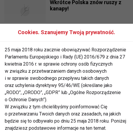
Wkrótce Polska znów ruszy z
kanapy!
Cookies. Szanujemy Twoją prywatność.
FIT Weekend - ekstremalne
sportowe doznania! Targi
Kielce
25 maja 2018 roku zacznie obowiązywać Rozporządzenie
Parlamentu Europejskiego i Rady (UE) 2016/679 z dnia 27
kwietnia 2016 r. w sprawie ochrony osób fizycznych
Targi FIT-EXPO zadbają o Twoją
w związku z przetwarzaniem danych osobowych
kondycję
i w sprawie swobodnego przepływu takich danych
oraz uchylenia dyrektywy 95/46/WE (określane jako
„RODO”, „ORODO”, „GDPR” lub „Ogólne Rozporządzenie
Sportowiec na zakupach
o Ochronie Danych”).
W związku z tym chcielibyśmy poinformować Cię
o przetwarzaniu Twoich danych oraz zasadach, na jakich
będzie się to odbywało po dniu 25 maja 2018 roku. Poniżej
znajdziesz podstawowe informacje na ten temat.
Jatomi Fitness świętuje