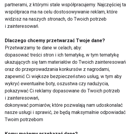
partnerami, z którymi stale współpracujemy. Najczęściej ta
współpraca ma na celu dostosowywanie reklam, które
widzisz na naszych stronach, do Twoich potrzeb
Konkurs - mieszanka do
i zainteresowań.
własnoręcznego wypieku
chleba
Dlaczego chcemy przetwarzać Twoje dane?
Przetwarzamy te dane w celach, aby:
dopasować treści stron i ich tematykę, w tym tematykę
Smartfon dla biegacza –
ukazujących się tam materiałów do Twoich zainteresowań
pomagamy w wyborze
oraz do przeprowadzania konkursów z nagrodami,
zapewnić Ci większe bezpieczeństwo usług, w tym aby
wykryć ewentualne boty, oszustwa czy nadużycia,
Jakie rękawice bokserskie?
pokazywać Ci reklamy dopasowane do Twoich potrzeb
i zainteresowań,
dokonywać pomiarów, które pozwalają nam udoskonalać
nasze usługi i sprawić, że będą maksymalnie odpowiadać
Twoim potrzebom
Ekstremalny bieg prawdziwych
komandosów dla każdego!
Komu możemy przekazać dane?