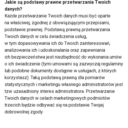
Jakie są podstawy prawne przetwarzania Twoich
danych?
Robert Burneika -„Hardkorowy
Każde przetwarzanie Twoich danych musi być oparte
Koksu” otwiera siłownię w
na właściwej, zgodnej z obowiązującymi przepisami,
Warszawie
podstawie prawnej. Podstawą prawną przetwarzania
Twoich danych w celu świadczenia usług,
w tym dopasowywania ich do Twoich zainteresowań,
Bezpłatne treningi Women’s Run
analizowania ich i udoskonalania oraz zapewniania
& More 2015
ich bezpieczeństwa jest niezbędność do wykonania umów
o ich świadczenie (tymi umowami są zazwyczaj regulaminy
lub podobne dokumenty dostępne w usługach, z których
Jesień i zima niestraszne
korzystasz). Taką podstawą prawną dla pomiarów
rowerzystom!
statystycznych i marketingu własnego administratorów jest
tzw. uzasadniony interes administratora. Przetwarzanie
Twoich danych w celach marketingowych podmiotów
trzecich będzie odbywać się na podstawie Twojej
Poznaj się na tłuszczach - nowa
kampania edukacyjna
dobrowolnej zgody.