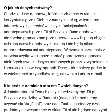
Międzynarodowy Dzień Sportu
O jakich danych mówimy?
Chodzi o dane osobowe, które są zbierane w ramach
korzystania przez Ciebie z naszych usług, w tym stron
Forum Zdrowia Seniora
internetowych, serwisów i innych funkcjonalności
udostępnianych przez Fit.pl Sp.z.o.o.. Dane osobowe
niezbędne gromadzone przez serwis www.fit.pl są objęte
ochroną danych osobowych: nie są i nie będą nikomu
odsprzedawana ani udostępniane. W czasie korzystania z
Mistrzostwa Polski w Fitness
serwisu użytkownik może zostać poproszony o podanie
16-17 kwietnia 2016 Białystok
niektórych swoich danych osobowych poprzez wypełnienie
formularza, lub w inny sposób. Dane, które należy podać to
w większości przypadków imię, nazwisko i adres e-mail.
Bądź fit z przepyszną kawą!
Kto będzie administratorem Twoich danych?
Administratorami Twoich danych będziemy my: Fit.pl
Sp.z.o.o z siedzibą w Radomiu (dalej także będziemy
używać skrótu „Fit.pl”) oraz nasi Zaufani partnerzy czyli
Czy hormony mogą działać
podmioty niewchodzące w skład Fit.pl ale będące naszymi
przez skórę?