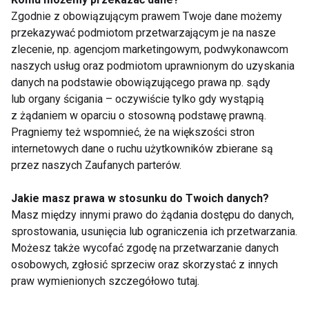
Zgodnie z obowiązującym prawem Twoje dane możemy
przekazywać podmiotom przetwarzającym je na nasze
Rusz się zimą z BuggyGym
zlecenie, np. agencjom marketingowym, podwykonawcom
naszych usług oraz podmiotom uprawnionym do uzyskania
danych na podstawie obowiązującego prawa np. sądy
lub organy ścigania – oczywiście tylko gdy wystąpią
z żądaniem w oparciu o stosowną podstawę prawną.
Charytatywny Mikołajkowy
Pragniemy też wspomnieć, że na większości stron
Maraton Fitness
internetowych dane o ruchu użytkowników zbierane są
przez naszych Zaufanych parterów.
Konferencjia PEI- 12.03.2016
Jakie masz prawa w stosunku do Twoich danych?
Masz między innymi prawo do żądania dostępu do danych,
sprostowania, usunięcia lub ograniczenia ich przetwarzania.
Możesz także wycofać zgodę na przetwarzanie danych
osobowych, zgłosić sprzeciw oraz skorzystać z innych
Mistrzostwa Zespołów
praw wymienionych szczegółowo tutaj.
Cheerleaders